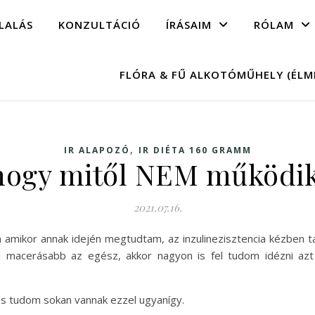
LALÁS
KONZULTÁCIÓ
ÍRÁSAIM
RÓLAM
FLÓRA & FŰ ALKOTÓMŰHELY (ÉL
,
IR ALAPOZÓ
IR DIÉTA 160 GRAMM
, hogy mitől NEM működi
2021.07.16.
em amikor annak idején megtudtam, az inzulinezisztencia kézben 
al macerásabb az egész, akkor nagyon is fel tudom idézni azt
 és tudom sokan vannak ezzel ugyanígy.