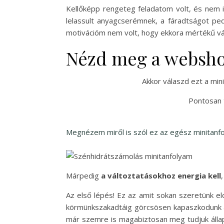
Kellőképp rengeteg feladatom volt, és nem 
lelassult anyagcserémnek, a fáradtságot pe
motivációm nem volt, hogy ekkora mértékű vál
Nézd meg a websh
Akkor válaszd ezt a min
Pontosan 
Megnézem miről is szól ez az egész minitanf
Márpedig
a változtatásokhoz energia kell
Az első lépés! Ez az amit sokan szeretünk el
körmünkszakadtáig görcsösen kapaszkodunk a
már szemre is magabiztosan meg tudjuk állapít