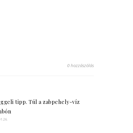
0 hozzászólás
eggeli tipp. Túl a zabpehely-víz
mbón
01.26.