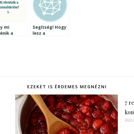
y mi
Segítség! Hogy
énik a
lesz a
zultáción a
máktöltelék
bléma
krémes?!
fogalmazása,
l kitűzése
az eredmény
valósítása
ött?
EZEKET IS ÉRDEMES MEGNÉZNI
7 r
ko
2022.