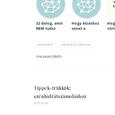
32 dolog, amit
Hogy hízáshoz
Hog
NEM tudsz
vezet a
tört
kikerülni, ha
kialvatlanság?!
kon
inzulinrezisztensként
pro
élsz
meg
szénhidrát
szénhidrát számolás
a cé
és 
-
HacsaveczBetti
meg
köz
Tippek-trükkök;
szénhidrátszámoláshoz
2017.10.28.