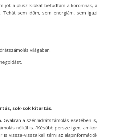
jól: a plusz kilókat betudtam a koromnak, a
tt. Tehát sem időm, sem energiám, sem igazi
idrátszámolás világában.
megoldást.
tás, sok-sok kitartás
.
an. Gyakran a szénhidrátszámolás esetében is,
olás nélkül is. (Később persze igen, amikor
is vissza-vissza kell térni az alapinformációk