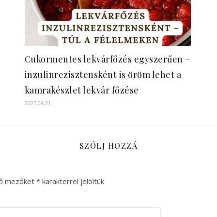
Cukormentes lekvárfőzés egyszerűen –
inzulinrezisztensként is öröm lehet a
kamrakészlet lekvár főzése
2025.06.21.
SZÓLJ HOZZÁ
ző mezőket
*
karakterrel jelöltük