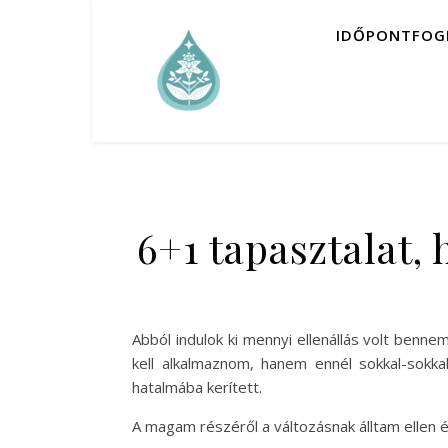
IDŐPONTFOG
6+1 tapasztalat
Abból indulok ki mennyi ellenállás volt benn
kell alkalmaznom, hanem ennél sokkal-sokk
hatalmába kerített.
A magam részéről a változásnak álltam ellen