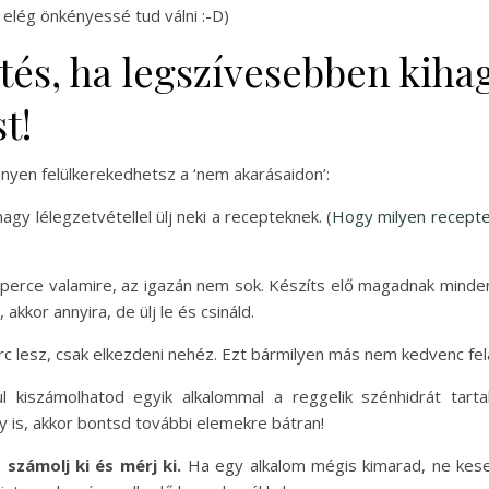
 elég önkényessé tud válni :-D)
ntés, ha legszívesebben kih
t!
nyen felülkerekedhetsz a ‘nem akarásaidon’:
y lélegzetvétellel ülj neki a recepteknek. (
Hogy milyen recepteke
 perce valamire, az igazán nem sok. Készíts elő magadnak mind
 akkor annyira, de ülj le és csináld.
rc lesz, csak elkezdeni nehéz. Ezt bármilyen más nem kedvenc fe
l kiszámolhatod egyik alkalommal a reggelik szénhidrát tart
y is, akkor bontsd további elemekre bátran!
számolj ki és mérj ki.
Ha egy alkalom mégis kimarad, ne kesere