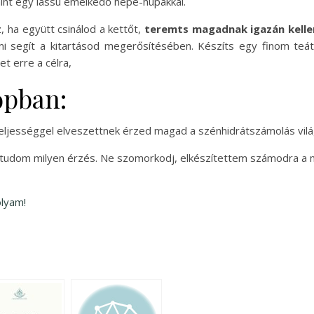
mint egy lassú emelkedő hepe-hupákkal.
 ha együtt csinálod a kettőt,
teremts magadnak igazán kell
mi segít a kitartásod megerősítésében. Készíts egy finom teát
et erre a célra,
opban:
teljességgel elveszettnek érzed magad a szénhidrátszámolás vilá
tudom milyen érzés. Ne szomorkodj, elkészítettem számodra a 
olyam!