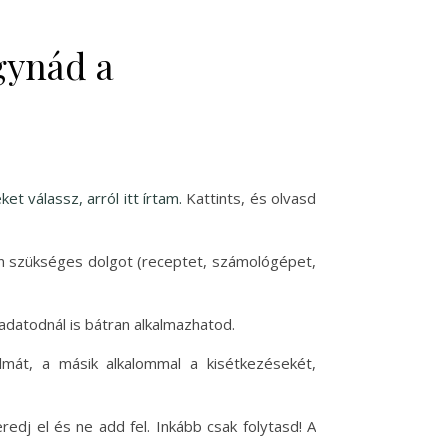
agynád a
t válassz, arról itt írtam.
Kattints, és olvasd
en szükséges dolgot (receptet, számológépet,
ladatodnál is bátran alkalmazhatod.
almát, a másik alkalommal a kisétkezésekét,
dj el és ne add fel. Inkább csak folytasd! A