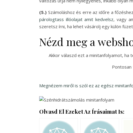
változás útja nem nyílegyenes, inkább olyan 
(5.)
Számoláshoz és erre az időre a főzéshez,
párologtass illóolajat amit kedvelsz
, vagy a
szeretsz írni, ha lehet vásárolj egy külön füzet
Nézd meg a websh
Akkor válaszd ezt a minitanfolyamot, ha 
Pontosan 
Megnézem miről is szól ez az egész minitanf
Olvasd El Ezeket Az Írásaimat Is: