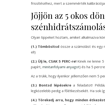
frissítéséhez, mert a szemmérték kalibrációja
Jöjjön az 5 okos dö
szénhidrátszámolás
Olyan tippeket hoztam, amiket alkalmazva kön
(1.) Tömbösítsd
össze a számolást és egy nag
el!)
(2.) Ülj le, CSAK 5 PERC-re!
Kinek ne lenne 5
papírt,
minitanfolyami anyagot
) és ha 5 percre,
Az a trükk, hogy ilyenkor jellemzően nem 5 pe
(3.) Bontsd lépésekre
a feladatot! Példáu
legközelebb pedig a főétkezésekét. Ha sok íg
(4.) Törekedj arra, hogy minden étkezést 