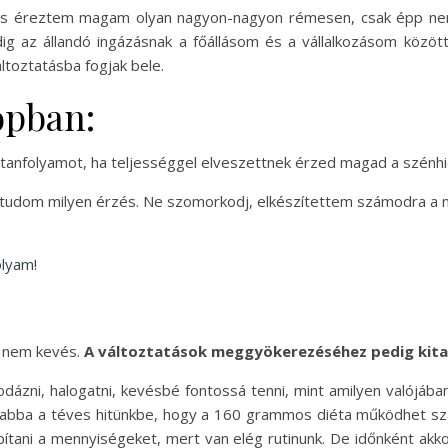
is éreztem magam olyan nagyon-nagyon rémesen, csak épp nem 
dig az állandó ingázásnak a főállásom és a vállalkozásom közö
toztatásba fogjak bele.
opban:
itanfolyamot, ha teljességgel elveszettnek érzed magad a szénh
tudom milyen érzés. Ne szomorkodj, elkészítettem számodra a 
olyam!
, nem kevés.
A változtatások meggyökerezéséhez pedig kitar
odázni, halogatni, kevésbé fontossá tenni, mint amilyen valójáb
bba a téves hitünkbe, hogy a 160 grammos diéta működhet szám
ani a mennyiségeket, mert van elég rutinunk. De időnként akkor 