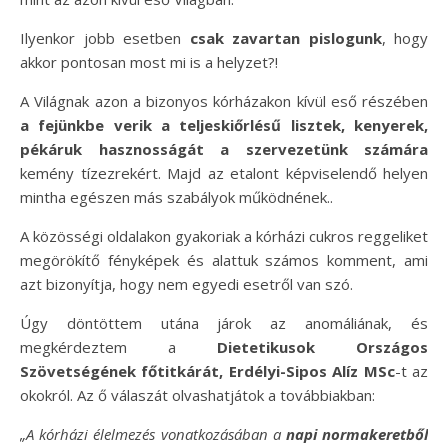
Ilyenkor jobb esetben
csak zavartan pislogunk
, hogy
akkor pontosan most mi is a helyzet?!
A Világnak azon a bizonyos kórházakon kívül eső részében
a fejünkbe verik a teljeskiőrlésű lisztek, kenyerek,
pékáruk hasznosságát a szervezetünk számára
kemény tízezrekért. Majd az etalont képviselendő helyen
mintha egészen más szabályok működnének..
A közösségi oldalakon gyakoriak a kórházi cukros reggeliket
megörökítő fényképek és alattuk számos komment, ami
azt bizonyítja, hogy nem egyedi esetről van szó.
Úgy döntöttem utána járok az anomáliának, és
megkérdeztem a
Dietetikusok Országos
Szövetségének főtitkárát, Erdélyi-Sipos Alíz MSc
-t az
okokról. Az ő válaszát olvashatjátok a továbbiakban:
„A kórházi élelmezés vonatkozásában a
napi normakeretből