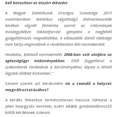
kell biztosítani az ötszöri étkezést
.
A Magyar Dietetikusok Országos Szövetsége 2015
novemberében dietetikus végzettségű élelmezésvezetők
körében végzett felmérése szerint az intézmények
mindegyikében többletforrást igényelne a megfelelő
gyógyélelmezés megvalósítása. A válaszadók döntő többsége
nem tartja elegendőnek a rendelkezésre álló normakeretet.
Hivatalos, kötelező normaemelés
2008-ban volt utoljára az
egészségügyi intézményekben
. Ettől függetlenül a
szakemberek törekednek a körülményekhez képest a lehető
legjobb ellátást biztosítani.”
Szívem szerint azt kérdezném
mi a teendő a helyzet
megváltoztatásához?
A kérdés felvetése természetesen messze túlmutat a
jelen bejegyzés keretein, ezért inkább gondolatébresztő
költői kérdésnek szánom.