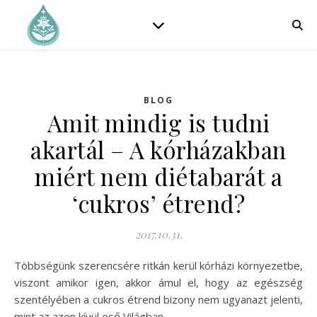
BLOG
Amit mindig is tudni
akartál – A kórházakban
miért nem diétabarát a
‘cukros’ étrend?
2017.10.31.
Többségünk szerencsére ritkán kerül kórházi környezetbe,
viszont amikor igen, akkor ámul el, hogy az egészség
szentélyében a cukros étrend bizony nem ugyanazt jelenti,
mint az azon kívül eső Világban.