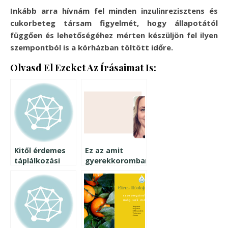
Inkább arra hívnám fel minden inzulinrezisztens és
cukorbeteg társam figyelmét, hogy állapotától
függően és lehetőségéhez mérten készüljön fel ilyen
szempontból is a kórházban töltött időre.
Olvasd El Ezeket Az Írásaimat Is:
Kitől érdemes
Ez az amit
táplálkozási
gyerekkoromban
tanácsokat
csak enni
elfogadnia egy
szerettem
inzulinrezisztensnek?