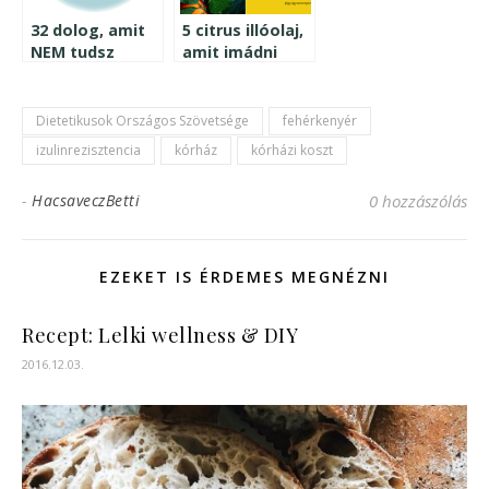
32 dolog, amit
5 citrus illóolaj,
NEM tudsz
amit imádni
kikerülni, ha
fogsz
inzulinrezisztensként
élsz
Dietetikusok Országos Szövetsége
fehérkenyér
izulinrezisztencia
kórház
kórházi koszt
-
HacsaveczBetti
0 hozzászólás
EZEKET IS ÉRDEMES MEGNÉZNI
Recept: Lelki wellness & DIY
2016.12.03.