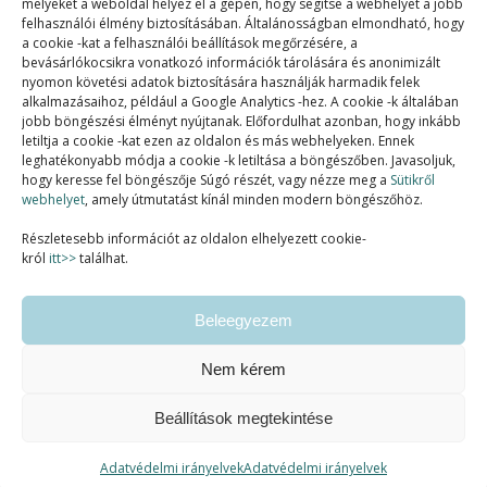
melyeket a weboldal helyez el a gépén, hogy segítse a webhelyet a jobb
felhasználói élmény biztosításában. Általánosságban elmondható, hogy
a cookie -kat a felhasználói beállítások megőrzésére, a
bevásárlókocsikra vonatkozó információk tárolására és anonimizált
nyomon követési adatok biztosítására használják harmadik felek
alkalmazásaihoz, például a Google Analytics -hez. A cookie -k általában
jobb böngészési élményt nyújtanak. Előfordulhat azonban, hogy inkább
letiltja a cookie -kat ezen az oldalon és más webhelyeken. Ennek
SZAKMAI TAGSÁGOK:
leghatékonyabb módja a cookie -k letiltása a böngészőben. Javasoljuk,
hogy keresse fel böngészője Súgó részét, vagy nézze meg a
Sütikről
webhelyet
, amely útmutatást kínál minden modern böngészőhöz.
Részletesebb információt az oldalon elhelyezett cookie-
król
itt>>
találhat.
Beleegyezem
Nem kérem
Beállítások megtekintése
Ashe a sablont készítette:
WP Royal
.
Adatvédelmi irányelvek
Adatvédelmi irányelvek