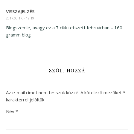
VISSZAJELZÉS:
2017.03.17. - 19:19
Blogszemle, avagy ez a 7 cikk tetszett februárban – 160
gramm blog
SZÓLJ HOZZÁ
Az e-mail címet nem tesszük közzé.
A kötelező mezőket
*
karakterrel jelöltük
Név
*