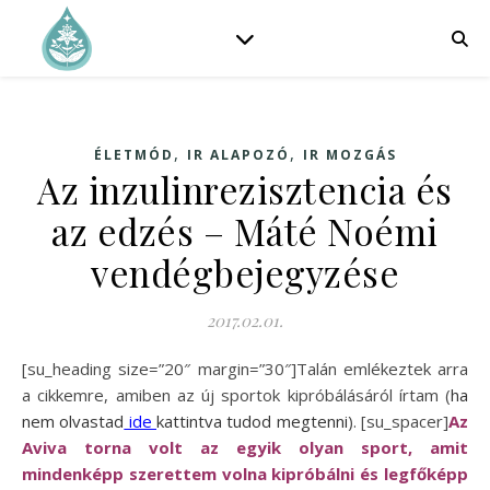
,
,
ÉLETMÓD
IR ALAPOZÓ
IR MOZGÁS
Az inzulinrezisztencia és
az edzés – Máté Noémi
vendégbejegyzése
2017.02.01.
[su_heading size=”20″ margin=”30″]Talán emlékeztek arra
a cikkemre, amiben az új sportok kipróbálásáról írtam (
ha
nem olvastad
ide
kattintva tudod megtenni
). [su_spacer]
Az
Aviva torna volt az egyik olyan sport, amit
mindenképp szerettem volna kipróbálni és legfőképp