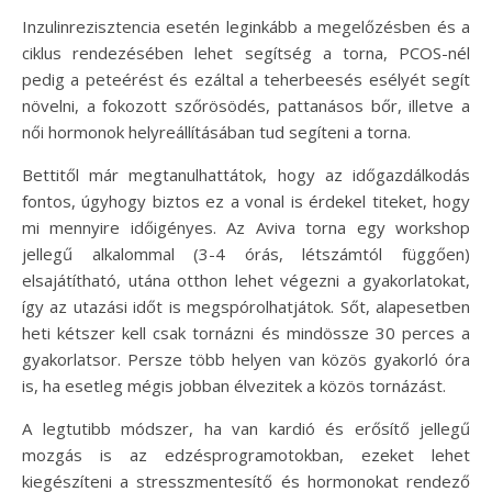
Inzulinrezisztencia esetén leginkább a megelőzésben és a
ciklus rendezésében lehet segítség a torna, PCOS-nél
pedig a peteérést és ezáltal a teherbeesés esélyét segít
növelni, a fokozott szőrösödés, pattanásos bőr, illetve a
női hormonok helyreállításában tud segíteni a torna.
Bettitől már megtanulhattátok, hogy az időgazdálkodás
fontos, úgyhogy biztos ez a vonal is érdekel titeket, hogy
mi mennyire időigényes. Az Aviva torna egy workshop
jellegű alkalommal (3-4 órás, létszámtól függően)
elsajátítható, utána otthon lehet végezni a gyakorlatokat,
így az utazási időt is megspórolhatjátok. Sőt, alapesetben
heti kétszer kell csak tornázni és mindössze 30 perces a
gyakorlatsor. Persze több helyen van közös gyakorló óra
is, ha esetleg mégis jobban élvezitek a közös tornázást.
A legtutibb módszer, ha van kardió és erősítő jellegű
mozgás is az edzésprogramotokban, ezeket lehet
kiegészíteni a stresszmentesítő és hormonokat rendező