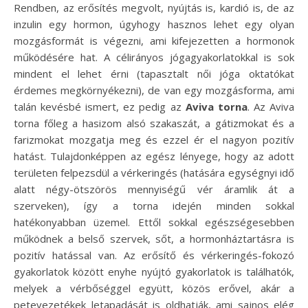
Rendben, az erősítés megvolt, nyújtás is, kardió is, de az
inzulin egy hormon, úgyhogy hasznos lehet egy olyan
mozgásformát is végezni, ami kifejezetten a hormonok
működésére hat. A célirányos jógagyakorlatokkal is sok
mindent el lehet érni (tapasztalt női jóga oktatókat
érdemes megkörnyékezni), de van egy mozgásforma, ami
talán kevésbé ismert, ez pedig az
Aviva torna
. Az Aviva
torna főleg a hasizom alsó szakaszát, a gátizmokat és a
farizmokat mozgatja meg és ezzel ér el nagyon pozitív
hatást. Tulajdonképpen az egész lényege, hogy az adott
területen felpezsdül a vérkeringés (hatására egységnyi idő
alatt négy-ötszörös mennyiségű vér áramlik át a
szerveken), így a torna idején minden sokkal
hatékonyabban üzemel. Ettől sokkal egészségesebben
működnek a belső szervek, sőt, a hormonháztartásra is
pozitív hatással van. Az erősítő és vérkeringés-fokozó
gyakorlatok között enyhe nyújtó gyakorlatok is találhatók,
melyek a vérbőséggel együtt, közös erővel, akár a
petevezetékek letapadását is oldhatják, ami sajnos elég