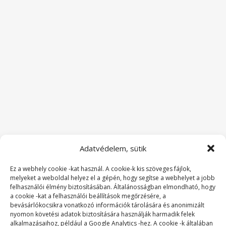
Adatvédelem, sütik
Ez a webhely cookie -kat használ. A cookie-k kis szöveges fájlok,
melyeket a weboldal helyez el a gépén, hogy segítse a webhelyet a jobb
felhasználói élmény biztosításában. Általánosságban elmondható, hogy
a cookie -kat a felhasználói beállítások megőrzésére, a
bevásárlókocsikra vonatkozó információk tárolására és anonimizált
nyomon követési adatok biztosítására használják harmadik felek
alkalmazásaihoz, például a Google Analytics -hez. A cookie -k általában