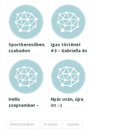
Sportkeresőben,
Igaz történet
szabadon
#3 – Gabriella és
az
inzulinrezisztencia
Hello
Nyár után, újra
szeptember –
itt :-)
kontroll és
ajándékkal
változások
készültem
életmódváltás
Ir edzés
szokás