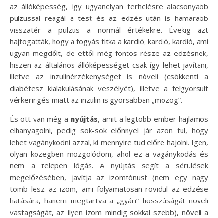
az állóképesség, így ugyanolyan terhelésre alacsonyabb
pulzussal reagál a test és az edzés után is hamarabb
visszatér a pulzus a normál értékekre. Évekig azt
hajtogatták, hogy a fogyás titka a kardió, kardió, kardió, ami
ugyan megdőlt, de ettől még fontos része az edzésnek,
hiszen az általános állóképességet csak így lehet javítani,
illetve az inzulinérzékenységet is növeli (csökkenti a
diabétesz kialakulásának veszélyét), illetve a felgyorsult
vérkeringés miatt az inzulin is gyorsabban „mozog”.
És ott van még a
nyújtás
, amit a legtöbb ember hajlamos
elhanyagolni, pedig sok-sok előnnyel jár azon túl, hogy
lehet vagánykodni azzal, ki mennyire tud előre hajolni. Igen,
olyan közegben mozgolódom, ahol ez a vagánykodás és
nem a telepen lógás. A nyújtás segít a sérülések
megelőzésében, javítja az izomtónust (nem egy nagy
tömb lesz az izom, ami folyamatosan rövidül az edzése
hatására, hanem megtartva a „gyári” hosszúságát növeli
vastagságát, az ilyen izom mindig sokkal szebb), növeli a