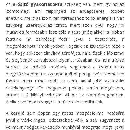
Az
erősítő gyakorlatokra
szükség van, mert így nő az
izomtömeg, ami felpörgeti az anyagcserét, többet
ehetünk, mert az izom fenntartásához több energiára van
szükség. Szeretjük az izmot, mert azon kívül, hogy jól
mutat és formásabb lesz tőle a test (még akkor is jobban
festünk, ha zsírréteg fedi), javul a testtartás, a
megerősödött izmok jobban rögzítik az ízületeket (ezért
van, hogy sokszor elmúlik a térdfájás, ha erősek a láb izmai
és segítenek az ízületek helyén tartásában) és nem utolsó
sorban az erősítő edzések segítenek a csontritkulás
megelőzésében. IR szempontjából pedig azért kiemelten
fontos, mert minél több az izom, annál jobb az inzulin
érzékenysége. Én magamon például simán megérzem,
amikor 1-2 kilónyi változás áll be az izomtömegemben.
Amikor izmosabb vagyok, a tüneteim is elillannak.
A
kardió
sem éppen egy rossz mozgásforma, hatására
javul a vérkeringés, edzettebbé válik a szív (ugyanazt a
vérmennyiséget kevesebb munkával mozgatja meg), javul