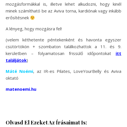
mozgásformákkal is, illetve lehet alkudozni, hogy kinél
minek számítható be az Aviva torna, kardiónak vagy inkább
erősítésnek
A lényeg, hogy mozgásra fel!
(velem kéthetente péntekenként és havonta egyszer
csütörtökön + szombaton találkozhattok a 11. és 9.
kerületben – folyamatosan frissülő időpontokat
itt
találjátok
)
Máté Noémi
, az IR-es Pilates, LoveYourBelly és Aviva
oktató
matenoemi.hu
Olvasd El Ezeket Az Írásaimat Is: