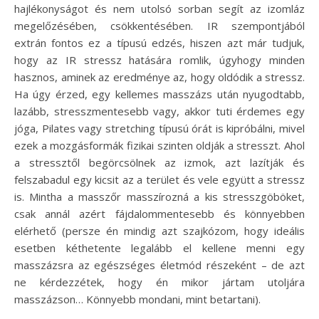
hajlékonyságot és nem utolsó sorban segít az izomláz
megelőzésében, csökkentésében. IR szempontjából
extrán fontos ez a típusú edzés, hiszen azt már tudjuk,
hogy az IR stressz hatására romlik, úgyhogy minden
hasznos, aminek az eredménye az, hogy oldódik a stressz.
Ha úgy érzed, egy kellemes masszázs után nyugodtabb,
lazább, stresszmentesebb vagy, akkor tuti érdemes egy
jóga, Pilates vagy stretching típusú órát is kipróbálni, mivel
ezek a mozgásformák fizikai szinten oldják a stresszt. Ahol
a stressztől begörcsölnek az izmok, azt lazítják és
felszabadul egy kicsit az a terület és vele együtt a stressz
is. Mintha a masszőr masszírozná a kis stresszgöböket,
csak annál azért fájdalommentesebb és könnyebben
elérhető (persze én mindig azt szajkózom, hogy ideális
esetben kéthetente legalább el kellene menni egy
masszázsra az egészséges életmód részeként – de azt
ne kérdezzétek, hogy én mikor jártam utoljára
masszázson… Könnyebb mondani, mint betartani).