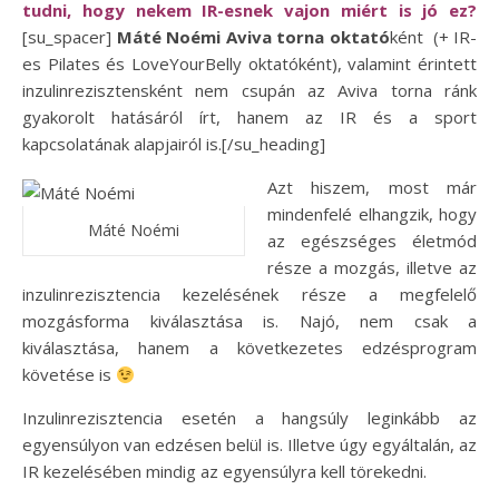
tudni, hogy nekem IR-esnek vajon miért is jó ez?
[su_spacer]
Máté Noémi Aviva torna oktató
ként (+ IR-
es Pilates és LoveYourBelly oktatóként), valamint érintett
inzulinrezisztensként nem csupán az Aviva torna ránk
gyakorolt hatásáról írt, hanem az IR és a sport
kapcsolatának alapjairól is.[/su_heading]
Azt hiszem, most már
mindenfelé elhangzik, hogy
Máté Noémi
az egészséges életmód
része a mozgás, illetve az
inzulinrezisztencia kezelésének része a megfelelő
mozgásforma kiválasztása is. Najó, nem csak a
kiválasztása, hanem a következetes edzésprogram
követése is
Inzulinrezisztencia esetén a hangsúly leginkább az
egyensúlyon van edzésen belül is. Illetve úgy egyáltalán, az
IR kezelésében mindig az egyensúlyra kell törekedni.