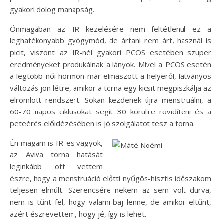
gyakori dolog manapság.
Önmagában az IR kezelésére nem feltétlenül ez a
leghatékonyabb gyógymód, de ártani nem árt, használ is
picit, viszont az IR-nél gyakori PCOS esetében szuper
eredményeket produkálnak a lányok. Mivel a PCOS esetén
a legtöbb női hormon már elmászott a helyéről, látványos
változás jön létre, amikor a torna egy kicsit megpiszkálja az
elromlott rendszert. Sokan kezdenek újra menstruálni, a
60-70 napos ciklusokat segít 30 körülire rövidíteni és a
peteérés előidézésében is jó szolgálatot tesz a torna.
Én magam is IR-es vagyok,
az Aviva torna hatását
leginkább ott vettem
észre, hogy a menstruáció előtti nyűgös-hisztis időszakom
teljesen elmúlt. Szerencsére nekem az sem volt durva,
nem is tűnt fel, hogy valami baj lenne, de amikor eltűnt,
azért észrevettem, hogy jé, így is lehet.