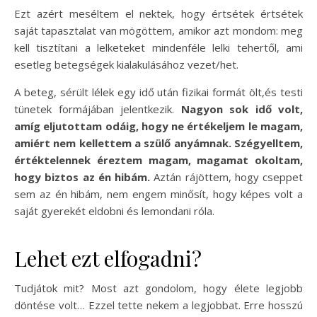
Ezt azért meséltem el nektek, hogy értsétek értsétek
saját tapasztalat van mögöttem, amikor azt mondom: meg
kell tisztítani a lelketeket mindenféle lelki tehertől, ami
esetleg betegségek kialakulásához vezet/het.
A beteg, sérült lélek egy idő után fizikai formát ölt,és testi
tünetek formájában jelentkezik.
Nagyon sok idő volt,
amíg eljutottam odáig, hogy ne értékeljem le magam,
amiért nem kellettem a szülő anyámnak.
Szégyelltem,
értéktelennek éreztem magam, magamat okoltam,
hogy biztos az én hibám.
Aztán rájöttem, hogy cseppet
sem az én hibám, nem engem minősít, hogy képes volt a
saját gyerekét eldobni és lemondani róla.
Lehet ezt elfogadni?
Tudjátok mit? Most azt gondolom, hogy élete legjobb
döntése volt… Ezzel tette nekem a legjobbat. Erre hosszú