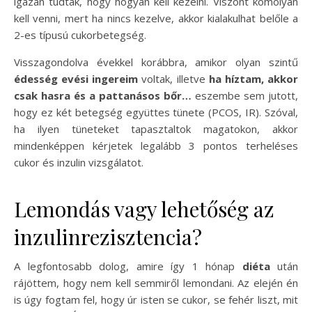
igazán tudták, hogy hogyan kell kezelni. Viszont komolyan
kell venni, mert ha nincs kezelve, akkor kialakulhat belőle a
2-es típusú cukorbetegség.
Visszagondolva évekkel korábbra, amikor olyan szintű
édesség evési ingereim
voltak, illetve
ha híztam, akkor
csak hasra és a pattanásos bőr…
eszembe sem jutott,
hogy ez két betegség együttes tünete (PCOS, IR). Szóval,
ha ilyen tüneteket tapasztaltok magatokon, akkor
mindenképpen kérjetek legalább 3 pontos terheléses
cukor és inzulin vizsgálatot.
Lemondás vagy lehetőség az
inzulinrezisztencia?
A legfontosabb dolog, amire így 1 hónap
diéta
után
rájöttem, hogy nem kell semmiről lemondani. Az elején én
is úgy fogtam fel, hogy úr isten se cukor, se fehér liszt, mit