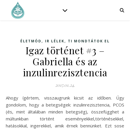
,
,
ÉLETMÓD
IR LÉLEK
TI MONDTÁTOK EL
Igaz történet #3 –
Gabriella és az
inzulinrezisztencia
2017.01.24.
Ahogy ígértem, visszaugrunk kicsit az időben. Úgy
gondolom, hogy a betegségek: inzulinrezisztencia, PCOS
(és, mint általában minden betegség), összefügghet a
múltunkban történt eseményekkel,történésekkel,
hatásokkal, ingerekkel, amik érnek bennünket. Ezt sose