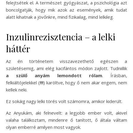
felejtsétek el. A természet gyógyászat, a pszichológia azt
boncolgatják, hogy mik azok az események, amik tudat
alatt kihatnak a jövőnkre, mind fizikailag, mind lelkileg.
Inzulinrezisztencia – a lelki
háttér
Az én történetem visszavezethető egészen a
születésemig, ami elég kacifántos módon zajlott. Tudniillik
a szülő anyám lemondott rólam
. Írásban,
felkiáltójelekkel (
!!!
) karöltve, hogy ő nem akar engem, nem
kellek neki.
Ez sokáig nagy lelki törés volt számomra, amikor kiderült.
Az Anyukám, aki felnevelt: a legjobb ember volt, akivel
valaha találkoztam, mindenre ő tanított, ő általa váltam
olyan emberré amilyen most vagyok.