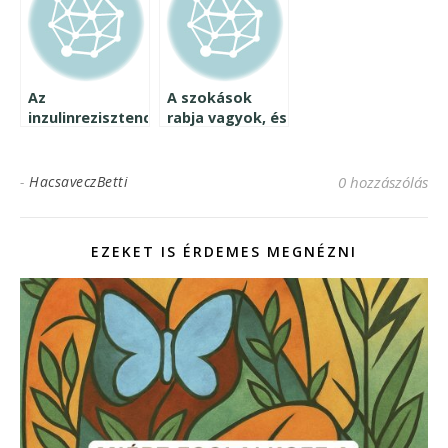
Az
A szokások
inzulinrezisztencia
rabja vagyok, és
és az edzés –
nem bánom
Máté Noémi
vendégbejegyzése
-
HacsaveczBetti
0 hozzászólás
EZEKET IS ÉRDEMES MEGNÉZNI