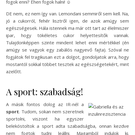
fogok enni? Éhen fogok halni!
☺
DE nem, ez nem így van. Lemondani semmiről sem kell. Na,
jó a cukorról, fehér lisztről igen, de azok amúgy sem
egészségesek. Hála istennek ma már ott tart az élelmiszer
ipar, hogy tökéletes cukor helyettesítők vannak.
Tulajdonképpen szinte mindent lehet enni mértékkel (én
amúgy se vagyok egy zabálós nagyevő fajta). Szóval ne
fogjátok fel tragikusan ezt a dolgot, gondoljatok arra, hogy
mostantól sokkal többet tesztek az egészségetekért, mint
azelőtt.
A sport: szabadság!
A másik fontos dolog az IR-nél a
sport
. Tudom, sokan nem szeretnek
sportolni, viszont ha egyszer
belekóstoltok a sport adta szabadságba, onnan kezdve
nem fogtok tudni leállni. Magamból indulok ki.