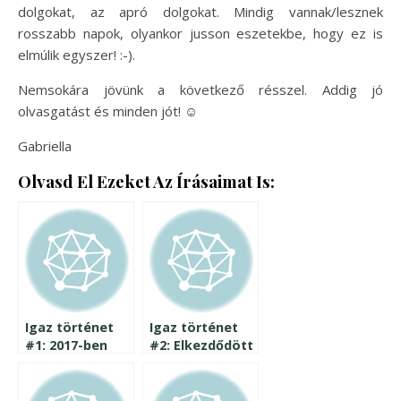
dolgokat, az apró dolgokat. Mindig vannak/lesznek
rosszabb napok, olyankor jusson eszetekbe, hogy ez is
elmúlik egyszer! :-).
Nemsokára jövünk a következő résszel. Addig jó
olvasgatást és minden jót!
☺
Gabriella
Olvasd El Ezeket Az Írásaimat Is:
Igaz történet
Igaz történet
#1: 2017-ben
#2: Elkezdődött
anyuka leszek!
a 4. lombikunk