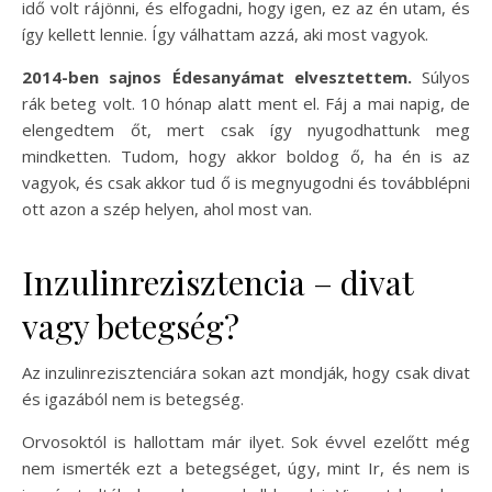
idő volt rájönni, és elfogadni, hogy igen, ez az én utam, és
így kellett lennie. Így válhattam azzá, aki most vagyok.
2014-ben sajnos Édesanyámat elvesztettem.
Súlyos
rák beteg volt. 10 hónap alatt ment el. Fáj a mai napig, de
elengedtem őt, mert csak így nyugodhattunk meg
mindketten. Tudom, hogy akkor boldog ő, ha én is az
vagyok, és csak akkor tud ő is megnyugodni és továbblépni
ott azon a szép helyen, ahol most van.
Inzulinrezisztencia – divat
vagy betegség?
Az inzulinrezisztenciára sokan azt mondják, hogy csak divat
és igazából nem is betegség.
Orvosoktól is hallottam már ilyet. Sok évvel ezelőtt még
nem ismerték ezt a betegséget, úgy, mint Ir, és nem is