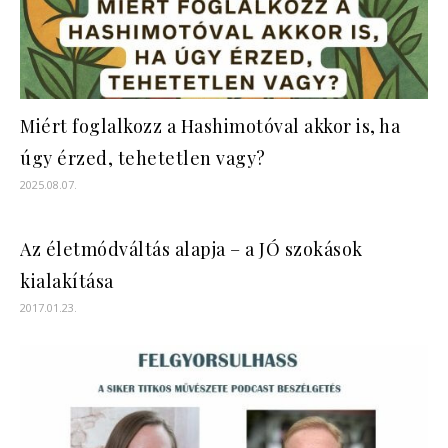
Miért foglalkozz a Hashimotóval akkor is, ha
úgy érzed, tehetetlen vagy?
2025.08.07.
Az életmódváltás alapja – a JÓ szokások
kialakítása
2017.01.23.