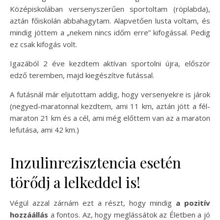
Középiskolában versenyszerűen sportoltam (röplabda),
aztán főiskolán abbahagytam. Alapvetően lusta voltam, és
mindig jöttem a „nekem nincs időm erre” kifogással. Pedig
ez csak kifogás volt.
Igazából 2 éve kezdtem aktívan sportolni újra, először
edző teremben, majd kiegészítve futással.
A futásnál már eljutottam addig, hogy versenyekre is járok
(negyed-maratonnal kezdtem, ami 11 km, aztán jött a fél-
maraton 21 km és a cél, ami még előttem van az a maraton
lefutása, ami 42 km.)
Inzulinrezisztencia esetén
törődj a lelkeddel is!
Végül azzal zárnám ezt a részt, hogy mindig
a pozitív
hozzáállás
a fontos. Az, hogy meglássátok az Életben a jó