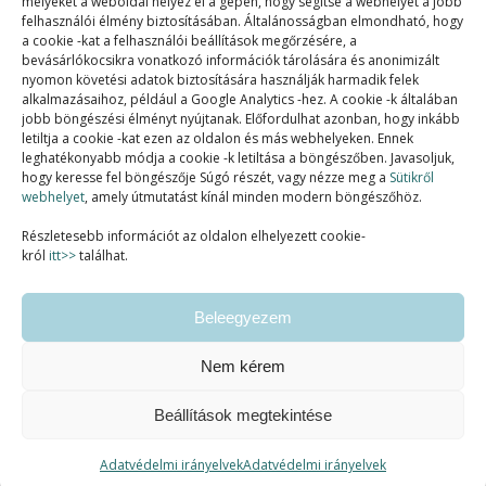
melyeket a weboldal helyez el a gépén, hogy segítse a webhelyet a jobb
felhasználói élmény biztosításában. Általánosságban elmondható, hogy
a cookie -kat a felhasználói beállítások megőrzésére, a
bevásárlókocsikra vonatkozó információk tárolására és anonimizált
nyomon követési adatok biztosítására használják harmadik felek
alkalmazásaihoz, például a Google Analytics -hez. A cookie -k általában
jobb böngészési élményt nyújtanak. Előfordulhat azonban, hogy inkább
letiltja a cookie -kat ezen az oldalon és más webhelyeken. Ennek
SZAKMAI TAGSÁGOK:
leghatékonyabb módja a cookie -k letiltása a böngészőben. Javasoljuk,
hogy keresse fel böngészője Súgó részét, vagy nézze meg a
Sütikről
webhelyet
, amely útmutatást kínál minden modern böngészőhöz.
Részletesebb információt az oldalon elhelyezett cookie-
król
itt>>
találhat.
Beleegyezem
Nem kérem
Beállítások megtekintése
Ashe a sablont készítette:
WP Royal
.
Adatvédelmi irányelvek
Adatvédelmi irányelvek