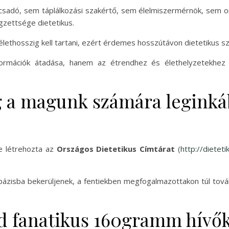
nácsadó, sem táplálkozási szakértő, sem élelmiszermérnök, sem
égzettsége dietetikus.
élethosszig kell tartani, ezért érdemes hosszútávon dietetikus 
ormációk átadása, hanem az étrendhez és élethelyzetekhez ig
g a magunk számára leginká
e létrehozta az
Országos Dietetikus Címtárat
(
http://dietet
zisba bekerüljenek, a fentiekben megfogalmazottakon túl továb
d fanatikus 160gramm hívő