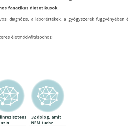
s fanatikus dietetikusok.
orvosi diagnózis, a laborértékek, a gyógyszerek függvényében 
ikeres életmódváltásodhoz!
linrezisztens
32 dolog, amit
azin
NEM tudsz