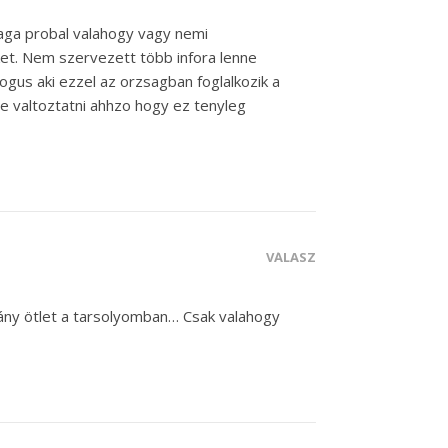
 maga probal valahogy vagy nemi
eket. Nem szervezett több infora lenne
us aki ezzel az orzsagban foglalkozik a
e valtoztatni ahhzo hogy ez tenyleg
VÁLASZ
ány ötlet a tarsolyomban… Csak valahogy