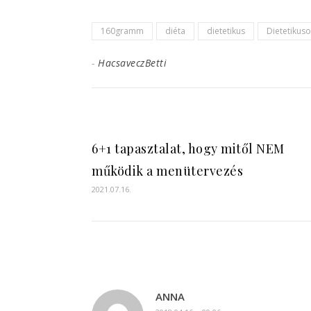
ételekkel
A kórházakban
kísérletezned,
miért nem
és mikor nem,
diétabarát a
160gramm
diéta
dietetikus
Dietetikus
ha
‘cukros’ étrend?
inzulinrezisztens
-
HacsaveczBetti
vagy?
6+1 tapasztalat, hogy mitől NEM
működik a menütervezés
2021.07.16.
ANNA