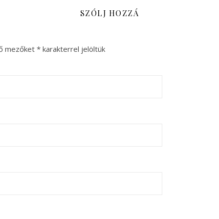
SZÓLJ HOZZÁ
ző mezőket
*
karakterrel jelöltük