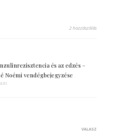
2 hozzászólás
inzulinrezisztencia és az edzés –
é Noémi vendégbejegyzése
02.01.
VÁLASZ