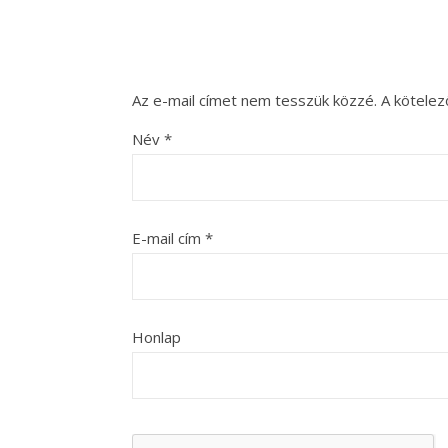
Az e-mail címet nem tesszük közzé.
A kötele
Név
*
E-mail cím
*
Honlap