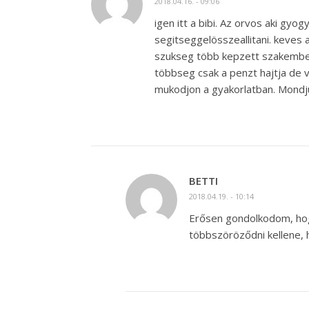
2018.04.16. - 09:06
igen itt a bibi. Az orvos aki gy
segitseggelösszeallitani. keves a
szukseg több kepzett szakemberr
többseg csak a penzt hajtja de 
mukodjon a gyakorlatban. Mondjuk
BETTI
2018.04.19. - 10:14
Erősen gondolkodom, hog
többszöröződni kellene,