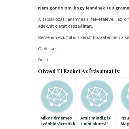
Nem gondolom, hogy lennének 160 grammo
A táplálkozási anamnézis felvételével, az 
adekvát diétát összeállítani.
Remélem ezúttal is sikerült hozzátennem a s
Öleléssel:
Betti
Olvasd El Ezeket Az Írásaimat Is:
Mikor érdemes
Amit mindig is
Inzu
szénhidrátcsökkentett
tudni akartál –
Mag