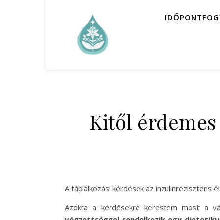
IDŐPONTFOG
Kitől érdemes 
A táplálkozási kérdések az inzulinrezisztens él
Azokra a kérdésekre kerestem most a vá
végzettséggel rendelkezik egy dietetiku