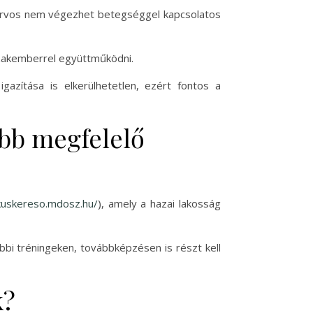
 orvos nem végezhet betegséggel kapcsolatos
szakemberrel együttműködni.
azítása is elkerülhetetlen, ezért fontos a
bb megfelelő
ikuskereso.mdosz.hu/
), amely a hazai lakosság
bi tréningeken, továbbképzésen is részt kell
k?