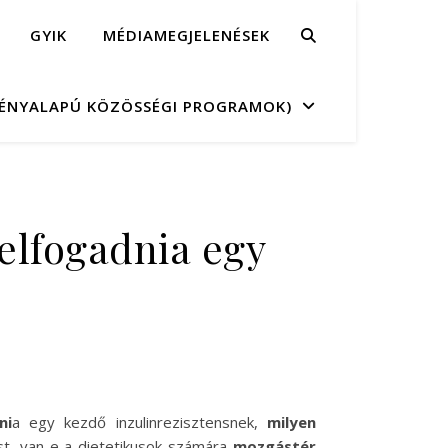
GYIK
MÉDIAMEGJELENÉSEK
MÉNYALAPÚ KÖZÖSSÉGI PROGRAMOK)
 elfogadnia egy
ni
a egy kezdő inzulinrezisztensnek,
milyen
t, van-e a dietetikusok számára
mozgástér