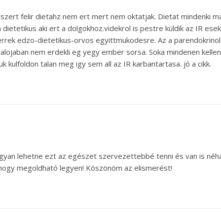
ogyszert felir dietahz nem ert mert nem oktatjak. Dietat mindenki
 dietetikus aki ert a dolgokhoz.videkrol is pestre küldik az IR es
ek edzo-dietetikus-orvos egyittmukodesre. Az a parendokrinolog
valojaban nem erdekli eg yegy ember sorsa. Soka mindenen kellen
 kulfoldon talan meg igy sem all az IR karbantartasa. jó a cikk.
yan lehetne ezt az egészet szervezettebbé tenni és van is néh
 hogy megoldható legyen! Köszönöm az elismerést!