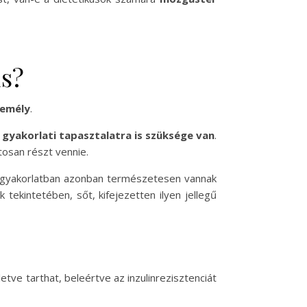
us?
zemély
.
gyakorlati tapasztalatra is szüksége van
.
osan részt vennie.
 A gyakorlatban azonban természetesen vannak
 tekintetében, sőt, kifejezetten ilyen jellegű
illetve tarthat, beleértve az inzulinrezisztenciát