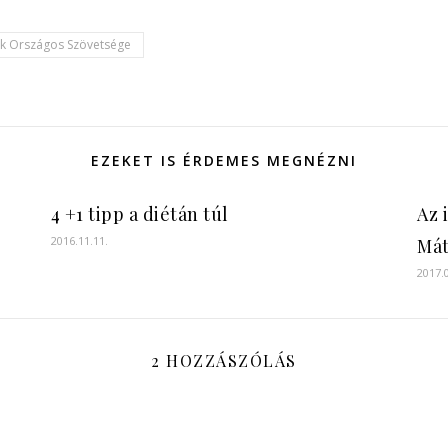
kikerülni, ha
inzulinrezisztensként
élsz
ok Országos Szövetsége
EZEKET IS ÉRDEMES MEGNÉZNI
4 +1 tipp a diétán túl
Az 
2016.11.11.
Mát
2017.
2 HOZZÁSZÓLÁS