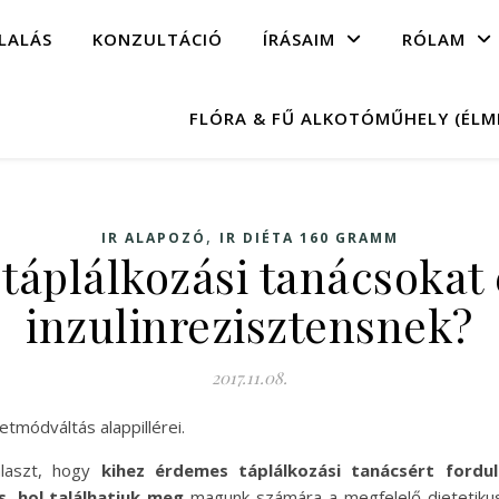
LALÁS
KONZULTÁCIÓ
ÍRÁSAIM
RÓLAM
FLÓRA & FŰ ALKOTÓMŰHELY (ÉL
,
IR ALAPOZÓ
IR DIÉTA 160 GRAMM
táplálkozási tanácsokat
inzulinrezisztensnek?
2017.11.08.
etmódváltás alappillérei.
laszt, hogy
kihez érdemes táplálkozási tanácsért fordul
s
,
hol találhatjuk meg
magunk számára a megfelelő dietetikus