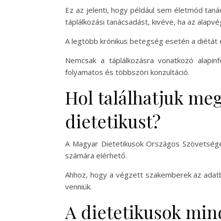
Ez az jelenti, hogy például sem életmód ta
táplálkozási tanácsadást, kivéve, ha az alapv
A legtöbb krónikus betegség esetén a diétát 
Nemcsak a táplálkozásra vonatkozó alapinf
folyamatos és többszöri konzultáció.
Hol találhatjuk me
dietetikust?
A Magyar Dietetikusok Országos Szövetség
számára elérhető.
Ahhoz, hogy a végzett szakemberek az adatbá
venniük.
A dietetikusok min