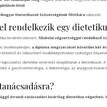
jánlásán kívül
.
 a Magyar Dietetikusok Szövetségének főtitkára
válaszolt.
el rendelkezik egy dietetik
tika területén elismert,
főiskolai végzettséggel rendelkező s
 is tevékenykedjen,
a diploma megszerzését követően két év 
kötelező és választható továbbképzéseken szükséges folyamat
 kapcsolatos dietetikai ismeretet elsajátítanak a dietetikusok.
dául a gasztroenterológia, a diabetológia, az anyagcserezavarok
 tanácsadásra?
üggő étrendi tanácsadást kizárólag dietetikus végezheti
, 