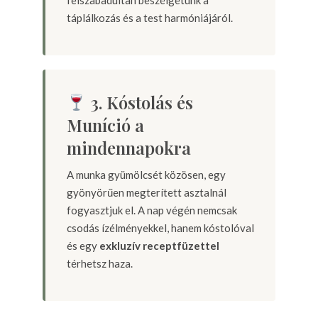
felszabadultan beszélgetünk a
táplálkozás és a test harmóniájáról.
3. Kóstolás és
Muníció a
mindennapokra
A munka gyümölcsét közösen, egy
gyönyörűen megterített asztalnál
fogyasztjuk el. A nap végén nemcsak
csodás ízélményekkel, hanem kóstolóval
és egy
exkluzív receptfüzettel
térhetsz haza.