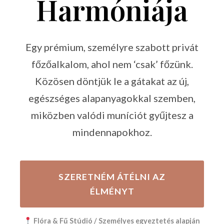
Harmóniája
Egy prémium, személyre szabott privát
főzőalkalom, ahol nem ‘csak’ főzünk.
Közösen döntjük le a gátakat az új,
egészséges alapanyagokkal szemben,
miközben valódi muníciót gyűjtesz a
mindennapokhoz.
SZERETNÉM ÁTÉLNI AZ
ÉLMÉNYT
Flóra & Fű Stúdió / Személyes egyeztetés alapján