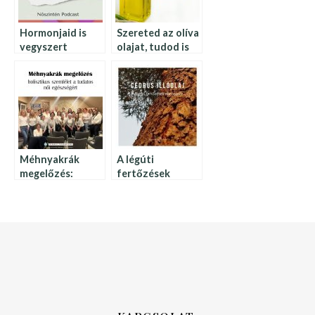
Hormonjaid is
Szereted az olíva
vegyszert
olajat, tudod is
lélegeznek?
hogy számos
jótékony hatása
van? – erre figyelj
a használatánál!
Méhnyakrák
A légúti
megelőzés:
fertőzések
holisztikus
ellenszere
szemlélet a
tudatos női
egészségért