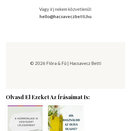
Vagy írj nekem közvetlenül:
hello@hacsaveczbetti.hu
© 2026 Flóra & Fű | Hacsavecz Betti
Olvasd El Ezeket Az Írásaimat Is: