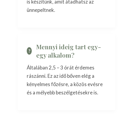
is készítünk, amit átadhatsz az
ünnepeltnek.
Mennyi ideig tart egy-
egy alkalom?
Általában 2,5 – 3 órát érdemes
rászánni. Ez az idő bőven elég a
kényelmes főzésre, a közös evésre
és a mélyebb beszélgetésekre is.