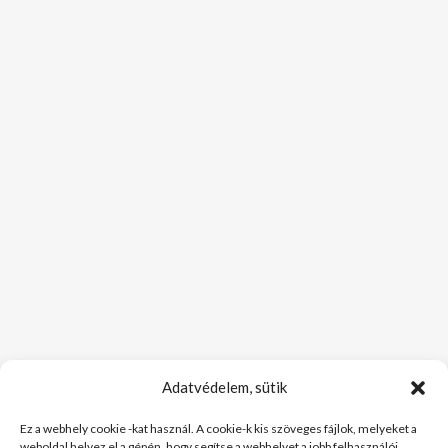
Adatvédelem, sütik
Ez a webhely cookie -kat használ. A cookie-k kis szöveges fájlok, melyeket a
weboldal helyez el a gépén, hogy segítse a webhelyet a jobb felhasználói