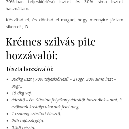
70%-ban teljeskiőrlésű lisztet és 30% sima lisztet
használtam.
Készítsd el, és döntsd el magad, hogy mennyire jártam
sikerrel! ;-D
Krémes szilvás pite
hozzávalói:
Tészta hozzávalói:
30dkg liszt ( 70% teljeskiőrlésű – 210gr, 30% sima liszt –
90gr),
15 dkg vaj,
édesítő – én Süssina folyékony édesítőt használok – ami, 3
evőkanál kristálycukornak felel meg,
1 csomag szárított élesztő,
2db tojássárgája,
0,5dl tejszín,