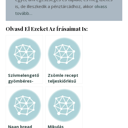
is, de illeszkedik a pénztárcádhoz, akkor
olvass
tovább…
Olvasd El Ezeket Az Írásaimat Is:
Szívmelengető
Zsömle recept
gyömbéres-
teljeskiőrlésű
diós-khakis
lisztből
krémes pite
egyszerűen
Naan bread
Mikulás