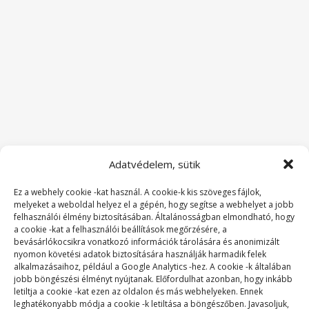
Adatvédelem, sütik
Ez a webhely cookie -kat használ. A cookie-k kis szöveges fájlok,
melyeket a weboldal helyez el a gépén, hogy segítse a webhelyet a jobb
felhasználói élmény biztosításában. Általánosságban elmondható, hogy
a cookie -kat a felhasználói beállítások megőrzésére, a
bevásárlókocsikra vonatkozó információk tárolására és anonimizált
nyomon követési adatok biztosítására használják harmadik felek
alkalmazásaihoz, például a Google Analytics -hez. A cookie -k általában
jobb böngészési élményt nyújtanak. Előfordulhat azonban, hogy inkább
letiltja a cookie -kat ezen az oldalon és más webhelyeken. Ennek
SZAKMAI TAGSÁGOK:
leghatékonyabb módja a cookie -k letiltása a böngészőben. Javasoljuk,