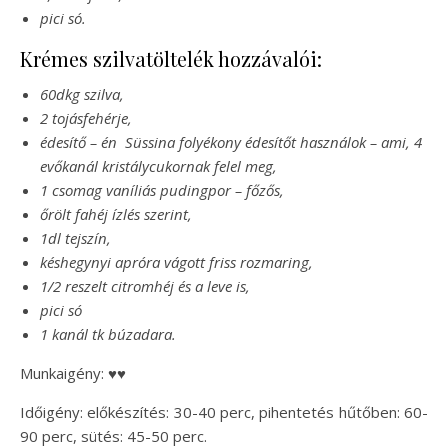
pici só.
Krémes szilvatöltelék hozzávalói:
60dkg szilva,
2 tojásfehérje,
édesítő – én Süssina folyékony édesítőt használok – ami, 4
evőkanál kristálycukornak felel meg,
1 csomag vaníliás pudingpor – főzős,
őrölt fahéj ízlés szerint,
1dl tejszín,
késhegynyi apróra vágott friss rozmaring,
1/2 reszelt citromhéj és a leve is,
pici só
1 kanál tk búzadara.
Munkaigény: ♥♥
Időigény: előkészítés: 30-40 perc, pihentetés hűtőben: 60-
90 perc, sütés: 45-50 perc.