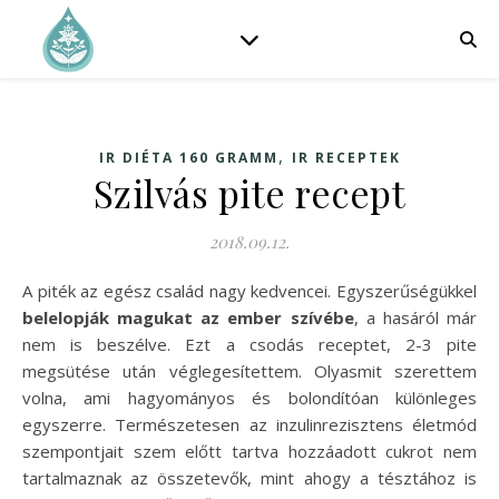
,
IR DIÉTA 160 GRAMM
IR RECEPTEK
Szilvás pite recept
2018.09.12.
A piték az egész család nagy kedvencei. Egyszerűségükkel
belelopják magukat az ember szívébe
, a hasáról már
nem is beszélve. Ezt a csodás receptet, 2-3 pite
megsütése után véglegesítettem. Olyasmit szerettem
volna, ami hagyományos és bolondítóan különleges
egyszerre. Természetesen az inzulinrezisztens életmód
szempontjait szem előtt tartva hozzáadott cukrot nem
tartalmaznak az összetevők, mint ahogy a tésztához is