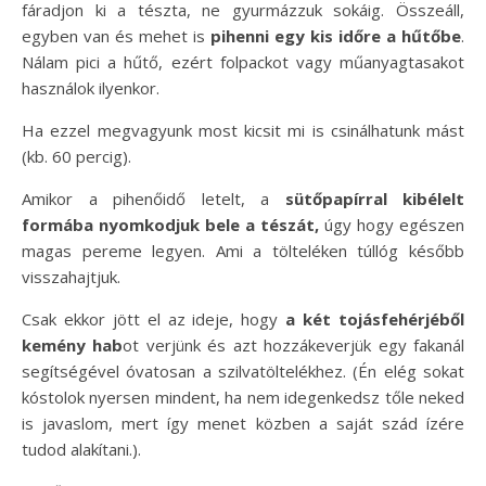
fáradjon ki a tészta, ne gyurmázzuk sokáig. Összeáll,
egyben van és mehet is
pihenni egy kis időre a hűtőbe
.
Nálam pici a hűtő, ezért folpackot vagy műanyagtasakot
használok ilyenkor.
Ha ezzel megvagyunk most kicsit mi is csinálhatunk mást
(kb. 60 percig).
Amikor a pihenőidő letelt, a
sütőpapírral kibélelt
formába nyomkodjuk bele a tészát,
úgy hogy egészen
magas pereme legyen. Ami a tölteléken túllóg később
visszahajtjuk.
Csak ekkor jött el az ideje, hogy
a két tojásfehérjéből
kemény hab
ot verjünk és azt hozzákeverjük egy fakanál
segítségével óvatosan a szilvatöltelékhez. (Én elég sokat
kóstolok nyersen mindent, ha nem idegenkedsz tőle neked
is javaslom, mert így menet közben a saját szád ízére
tudod alakítani.).