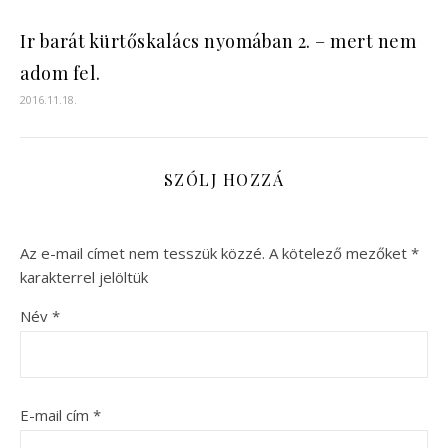
Ir barát kürtőskalács nyomában 2. – mert nem
adom fel.
2016.11.18.
SZÓLJ HOZZÁ
Az e-mail címet nem tesszük közzé.
A kötelező mezőket
*
karakterrel jelöltük
Név
*
E-mail cím
*