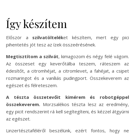
Így készítem
Először a
szilvatöltelék
et készítem, mert egy pici
pihentetés jót tesz az ízek összeérésének.
Megtisztítom a szilvát
, kimagozom és négy felé vágom.
Az összeset egy keverőtálba teszem, ráteszem az
édesítőt, a citromhéjat, a citromlevet, a fahéjat, a csipet
rozmaringot és a vaníliás pudingport. Összekeverem az
egészet és félreteszem.
A tészta összetevőit kimérem és robotgéppel
összekeverem.
Morzsalékos tészta lesz az eredmény,
egy picit rendszerint rá kell segítegíteni, és kézzel átgyúrni
az egészet.
Linzertésztaféléről beszélünk, ezért fontos, hogy ne