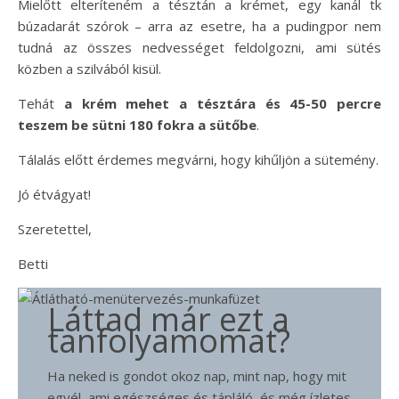
Mielőtt elteríteném a tésztán a krémet, egy kanál tk
búzadarát szórok – arra az esetre, ha a pudingpor nem
tudná az összes nedvességet feldolgozni, ami sütés
közben a szilvából kisül.
Tehát
a krém mehet a tésztára és 45-50 percre
teszem be sütni 180 fokra a sütőbe
.
Tálalás előtt érdemes megvárni, hogy kihűljön a sütemény.
Jó étvágyat!
Szeretettel,
Betti
Láttad már ezt a
tanfolyamomat?
Ha neked is gondot okoz nap, mint nap, hogy mit
egyél, ami egészséges és tápláló, és még ízletes