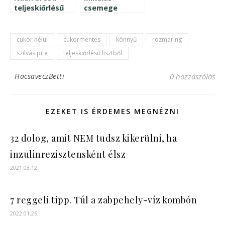
teljeskiőrlésű
csemege
lisztből
cukor nélül
cukormentes
könnyű
rozmaring
szilvás pite
teljeskiőrlésű lisztből
-
HacsaveczBetti
0 hozzászólás
EZEKET IS ÉRDEMES MEGNÉZNI
32 dolog, amit NEM tudsz kikerülni, ha
inzulinrezisztensként élsz
2021.03.12.
7 reggeli tipp. Túl a zabpehely-víz kombón
2022.01.26.