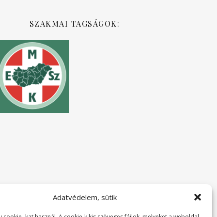
SZAKMAI TAGSÁGOK:
Adatvédelem, sütik
 cookie -kat használ. A cookie-k kis szöveges fájlok, melyeket a weboldal