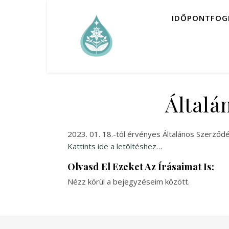
IDŐPONTFOG
Általá
2023. 01. 18.-tól érvényes Általános Szerződés
Kattints ide a letöltéshez…
Olvasd El Ezeket Az Írásaimat Is:
Nézz körül a bejegyzéseim között.