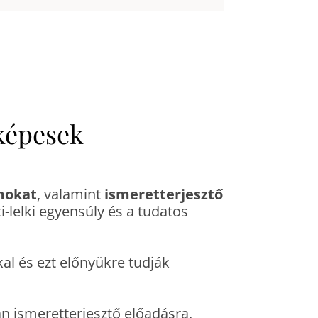
képesek
mokat
, valamint
ismeretterjesztő
sti-lelki egyensúly és a tudatos
l és ezt előnyükre tudják
 ismeretterjesztő előadásra,