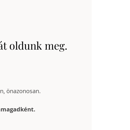
át oldunk meg.
an, önazonosan.
önmagadként.