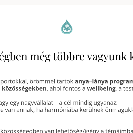
égben még többre vagyunk 
oportokkal, örömmel tartok
anya–lánya progra
s közösségekben
, ahol fontos a
wellbeing
, a te
agy egy nagyvállalat – a cél mindig ugyanaz:
je van annak, ha harmóniába kerülnek önmagukka
közösségedben van lehetőség/igény a témáimban