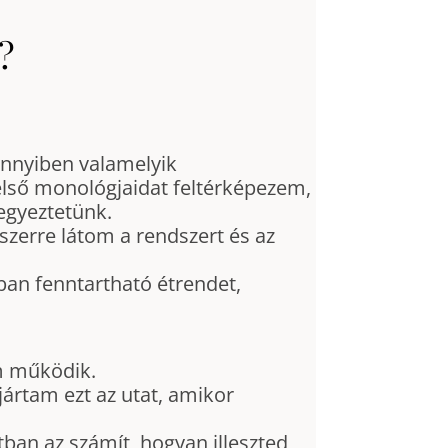
?
ennyiben valamelyik
ső monológjaidat feltérképezem,
egyeztetünk.
szerre látom a rendszert és az
óban fenntartható étrendet,
em működik.
ártam ezt az utat, amikor
ban az számít, hogyan illeszted