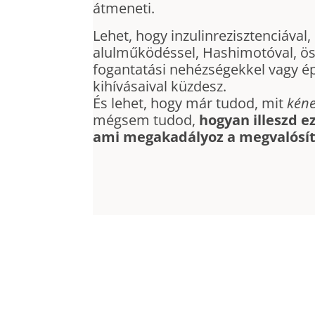
átmeneti.
Lehet, hogy inzulinrezisztenciával,
alulműködéssel, Hashimotóval, ö
fogantatási nehézségekkel vagy ép
kihívásaival küzdesz.
És lehet, hogy már tudod, mit
kén
mégsem tudod,
hogyan illeszd e
ami megakadályoz a megvalósí