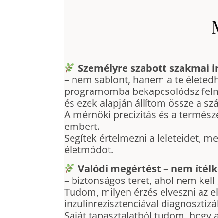
Személyre szabott szakmai i
– nem sablont, hanem a te életed
programomba bekapcsolódsz felmé
és ezek alapján állítom össze a s
A mérnöki precizitás és a termész
embert.
Segítek értelmezni a leleteidet, m
életmódot.
Valódi megértést – nem ítélk
– biztonságos teret, ahol nem kell
Tudom, milyen érzés elveszni az e
inzulinrezisztenciával diagnosztizá
Saját tapasztalatból tudom, hogy 