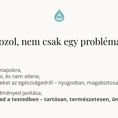
ozol, nem csak egy problém
nnapokra,
, és nem ellene,
eket az egészségedről – nyugodtan, magabiztos
dményed javítása,
gad a testedben – tartósan, természetesen, 