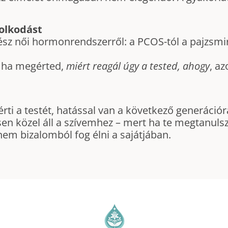
olkodást
ész női hormonrendszerről: a PCOS-tól a pajzsmir
 ha megérted,
miért reagál úgy a tested, ahogy
, a
ti a testét, hatással van a következő generációr
en közel áll a szívemhez – mert ha te megtanulsz
m bizalomból fog élni a sajátjában.