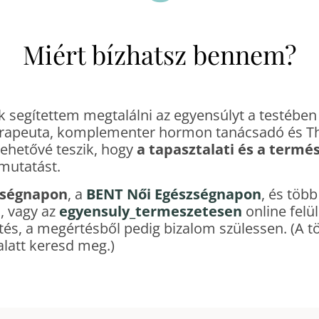
Miért bízhatsz bennem?
 segítettem megtalálni az egyensúlyt a testében 
erapeuta, komplementer hormon tanácsadó és T
ehetővé teszik, hogy
a tapasztalati és a termé
ymutatást.
zségnapon
, a
BENT Női Egészségnapon
, és töb
, vagy az
egyensuly_termeszetesen
online felü
és, a megértésből pedig bizalom szülessen. (A t
att keresd meg.)