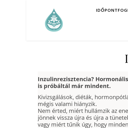
IDŐPONTFOG
Inzulinrezisztencia? Hormonáli
is próbáltál már mindent.
Kivizsgálások, diéták, hormonpótl
mégis valami hiányzik.
Nem érted, miért hullámzik az ene
jönnek vissza újra és újra a tünete
vagy miért tűnik úgy, hogy minde