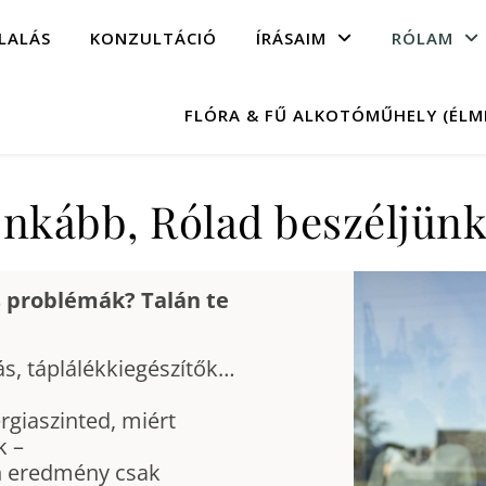
LALÁS
KONZULTÁCIÓ
ÍRÁSAIM
RÓLAM
FLÓRA & FŰ ALKOTÓMŰHELY (ÉL
Inkább, Rólad beszéljünk
s problémák?
Talán te
ás, táplálékkiegészítők…
rgiaszinted, miért
k –
n eredmény csak