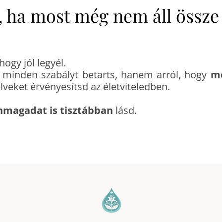
, ha most még nem áll össze
ogy jól legyél.
y minden szabályt betarts, hanem arról, hogy
me
lveket érvényesítsd az életviteledben.
nmagadat is tisztábban
lásd.