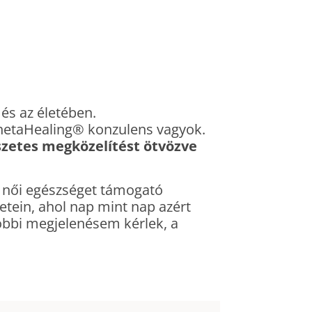
és az életében.
hetaHealing® konzulens vagyok.
szetes megközelítést ötvözve
b női egészséget támogató
letein, ahol nap mint nap azért
öbbi megjelenésem kérlek, a