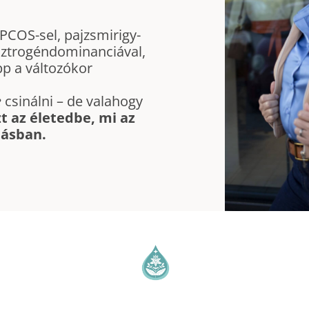
 PCOS-sel, pajzsmirigy-
sztrogéndominanciával,
p a változókor
e
csinálni – de valahogy
zt az életedbe, mi az
tásban.