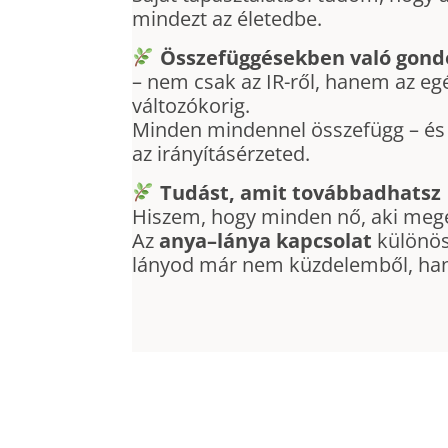
mindezt az életedbe.
Összefüggésekben való gond
– nem csak az IR-ről, hanem az eg
változókorig.
Minden mindennel összefügg – és
az irányításérzeted.
Tudást, amit továbbadhatsz
Hiszem, hogy minden nő, aki megér
Az
anya–lánya kapcsolat
különös
lányod már nem küzdelemből, hane