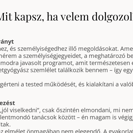
Mit kapsz, ha velem dolgozol
rányt
hez, és személyiségedhez illő megoldásokat. Am
rem a személyiségjegyeidet, a meghatározó bel
zámodra javasolt programot, amit természetesen 
etgyógyász szemlélet találkozik bennem – így egy
egérteni a tested működését, és kialakítani a val
ezést
 „jól viselkedni”, csak őszintén elmondani, mi n
llentmondó tanácsok között – én magam is végigj
ltak.
az elmélet önmagában nem elegendő. A gyakorlat