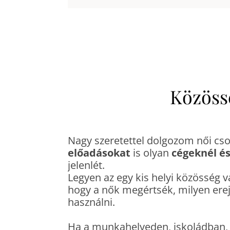
Közöss
Nagy szeretettel dolgozom női cs
előadásokat
is olyan
cégeknél é
jelenlét.
Legyen az egy kis helyi közösség v
hogy a nők megértsék, milyen ere
használni.
Ha a munkahelyeden, iskoládban, 