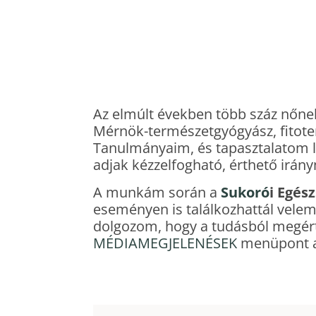
Az elmúlt években több száz nőnek
Mérnök-természetgyógyász, fitot
Tanulmányaim, és tapasztalatom l
adjak kézzelfogható, érthető irán
A munkám során a
Sukoró
i Egés
eseményen is találkozhattál velem
dolgozom, hogy a tudásból megért
MÉDIAMEGJELENÉSEK
menüpont al