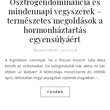
Ösztrogéndominancia és
mindennapi vegyszerek –
természetes megoldások a
hormonháztartás
egyensúlyáért
HacsaveczBetti
/
2025.10.28.
A legtöbben szeretjük, ha a frissen mosott ruha illata
betölti az otthonunkat. De belegondoltál már abba, mi van
ebben az illatban? A hétköznapi mosószerek és öblítők
apró, láthatatlan vegyi anyagokat rejtenek magukban –…
TOVÁBB