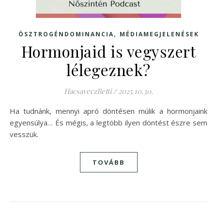
,
ÖSZTROGÉNDOMINANCIA
MÉDIAMEGJELENÉSEK
Hormonjaid is vegyszert
lélegeznek?
HacsaveczBetti
/
2025.10.30.
Ha tudnánk, mennyi apró döntésen múlik a hormonjaink
egyensúlya… És mégis, a legtöbb ilyen döntést észre sem
vesszük.
TOVÁBB