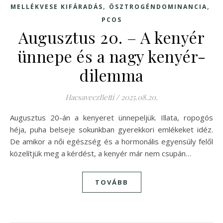
,
,
MELLÉKVESE KIFÁRADÁS
ÖSZTROGÉNDOMINANCIA
PCOS
Augusztus 20. – A kenyér
ünnepe és a nagy kenyér-
dilemma
HacsaveczBetti
/
2025.08.20.
Augusztus 20-án a kenyeret ünnepeljük. Illata, ropogós
héja, puha belseje sokunkban gyerekkori emlékeket idéz.
De amikor a női egészség és a hormonális egyensúly felől
közelítjük meg a kérdést, a kenyér már nem csupán…
TOVÁBB