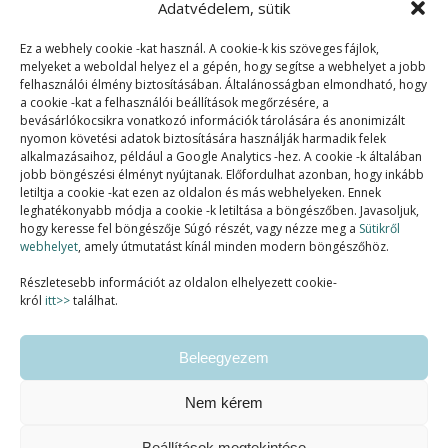
Adatvédelem, sütik
Ez a webhely cookie -kat használ. A cookie-k kis szöveges fájlok,
melyeket a weboldal helyez el a gépén, hogy segítse a webhelyet a jobb
felhasználói élmény biztosításában. Általánosságban elmondható, hogy
a cookie -kat a felhasználói beállítások megőrzésére, a
bevásárlókocsikra vonatkozó információk tárolására és anonimizált
nyomon követési adatok biztosítására használják harmadik felek
alkalmazásaihoz, például a Google Analytics -hez. A cookie -k általában
jobb böngészési élményt nyújtanak. Előfordulhat azonban, hogy inkább
letiltja a cookie -kat ezen az oldalon és más webhelyeken. Ennek
SZAKMAI TAGSÁGOK:
leghatékonyabb módja a cookie -k letiltása a böngészőben. Javasoljuk,
hogy keresse fel böngészője Súgó részét, vagy nézze meg a
Sütikről
webhelyet
, amely útmutatást kínál minden modern böngészőhöz.
Részletesebb információt az oldalon elhelyezett cookie-
król
itt>>
találhat.
Beleegyezem
Nem kérem
Beállítások megtekintése