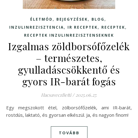
,
,
,
ÉLETMÓD
BEJEGYZÉSEK
BLOG
,
,
,
INZULINREZISZTENCIA
IR RECEPTEK
RECEPTEK
RECEPTEK INZULINREZISZTENSEKNEK
Izgalmas zöldborsófőzelék
– természetes,
gyulladáscsökkentő és
gyors IR-barát fogás
HacsaveczBetti
/
2025.06.27.
Egy megszokott étel, zölborsófőzelék, ami IR-barát,
rostdús, laktató, és gyorsan elkészül. Ja, és nagyon finom!
TOVÁBB