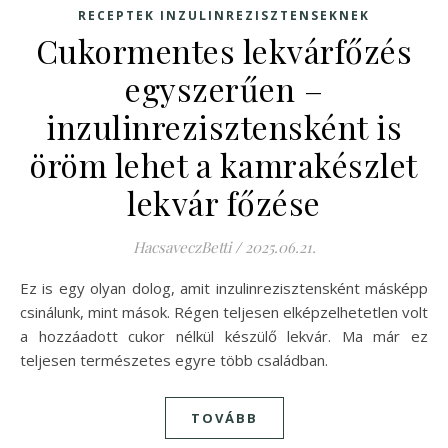
RECEPTEK INZULINREZISZTENSEKNEK
Cukormentes lekvárfőzés
egyszerűen –
inzulinrezisztensként is
öröm lehet a kamrakészlet
lekvár főzése
HacsaveczBetti
/
2025.06.21.
Ez is egy olyan dolog, amit inzulinrezisztensként másképp
csinálunk, mint mások. Régen teljesen elképzelhetetlen volt
a hozzáadott cukor nélkül készülő lekvár. Ma már ez
teljesen természetes egyre több családban.
TOVÁBB