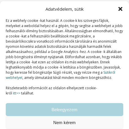
Adatvédelem, sütik
Ez a webhely cookie -kat használ. A cookie-k kis szöveges fájlok,
melyeket a weboldal helyez el a gépén, hogy segítse a webhelyet a jobb
felhasználói élmény biztosításában. Általánosságban elmondható, hogy
a cookie -kat a felhasználói beállítások megőrzésére, a
bevásárlókocsikra vonatkozó információk tárolására és anonimizált
nyomon követési adatok biztosítására használják harmadik felek
alkalmazásaihoz, például a Google Analytics -hez. A cookie -k általában
jobb böngészési élményt nyújtanak. Előfordulhat azonban, hogy inkább
letiltja a cookie -kat ezen az oldalon és más webhelyeken. Ennek
SZAKMAI TAGSÁGOK:
leghatékonyabb módja a cookie -k letiltása a böngészőben. Javasoljuk,
hogy keresse fel böngészője Súgó részét, vagy nézze meg a
Sütikről
webhelyet
, amely útmutatást kínál minden modern böngészőhöz.
Részletesebb információt az oldalon elhelyezett cookie-
król
itt>>
találhat.
Beleegyezem
Nem kérem