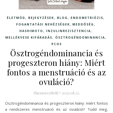
,
,
,
,
ÉLETMÓD
BEJEGYZÉSEK
BLOG
ENDOMETRIÓZIS
,
FOGANTATÁSI NEHÉZSÉGEK, MEDDŐSÉG
,
,
HASHIMOTO
INZULINREZISZTENCIA
,
,
MELLÉKVESE KIFÁRADÁS
ÖSZTROGÉNDOMINANCIA
PCOS
Ösztrogéndominancia és
progeszteron hiány: Miért
fontos a menstruáció és az
ovuláció?
HacsaveczBetti
/
2025.08.22.
Ösztrogéndominancia és progeszteron hiány: miért fontos
a rendszeres menstruáció és az ovuláció? Tudd meg,