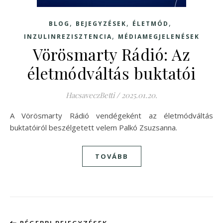
,
,
,
BLOG
BEJEGYZÉSEK
ÉLETMÓD
,
INZULINREZISZTENCIA
MÉDIAMEGJELENÉSEK
Vörösmarty Rádió: Az
életmódváltás buktatói
HacsaveczBetti
/
2025.01.20.
A Vörösmarty Rádió vendégeként az életmódváltás
buktatóiról beszélgetett velem Palkó Zsuzsanna.
TOVÁBB