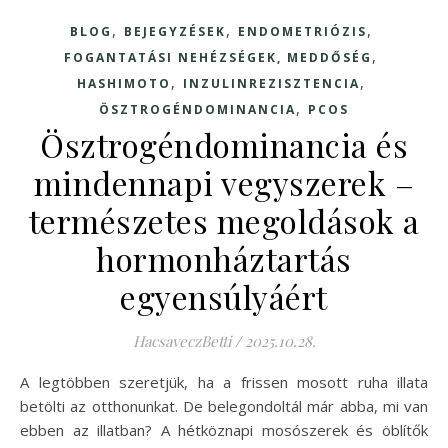
,
,
,
BLOG
BEJEGYZÉSEK
ENDOMETRIÓZIS
,
FOGANTATÁSI NEHÉZSÉGEK, MEDDŐSÉG
,
,
HASHIMOTO
INZULINREZISZTENCIA
,
ÖSZTROGÉNDOMINANCIA
PCOS
Ösztrogéndominancia és
mindennapi vegyszerek –
természetes megoldások a
hormonháztartás
egyensúlyáért
HacsaveczBetti
/
2025.10.28.
A legtöbben szeretjük, ha a frissen mosott ruha illata
betölti az otthonunkat. De belegondoltál már abba, mi van
ebben az illatban? A hétköznapi mosószerek és öblítők