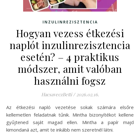
INZULINREZISZTENCIA
Hogyan vezess étkezési
naplót inzulinrezisztencia
esetén? – 4 praktikus
módszer, amit valóban
használni fogsz
HacsaveczBetti
/
2026.02.16.
Az étkezési napló vezetése sokak számára elsőre
kellemetlen feladatnak tűnik. Mintha bizonyítékot kellene
gyűjtened saját magad ellen. Mintha a papír majd
kimondaná azt, amit te inkább nem szeretnél látni.