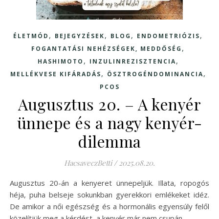
,
,
,
,
ÉLETMÓD
BEJEGYZÉSEK
BLOG
ENDOMETRIÓZIS
,
FOGANTATÁSI NEHÉZSÉGEK, MEDDŐSÉG
,
,
HASHIMOTO
INZULINREZISZTENCIA
,
,
MELLÉKVESE KIFÁRADÁS
ÖSZTROGÉNDOMINANCIA
PCOS
Augusztus 20. – A kenyér
ünnepe és a nagy kenyér-
dilemma
HacsaveczBetti
/
2025.08.20.
Augusztus 20-án a kenyeret ünnepeljük. Illata, ropogós
héja, puha belseje sokunkban gyerekkori emlékeket idéz.
De amikor a női egészség és a hormonális egyensúly felől
közelítjük meg a kérdést, a kenyér már nem csupán…