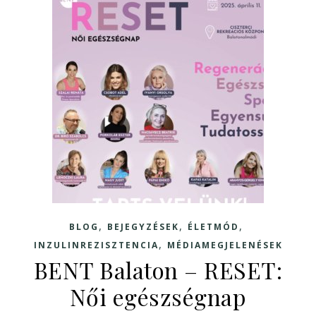
,
,
,
BLOG
BEJEGYZÉSEK
ÉLETMÓD
,
INZULINREZISZTENCIA
MÉDIAMEGJELENÉSEK
BENT Balaton – RESET:
Női egészségnap