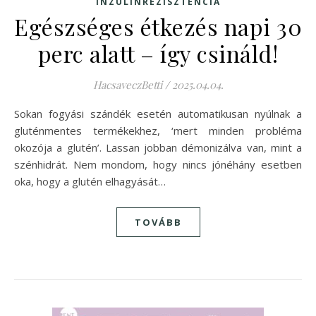
INZULINREZISZTENCIA
Egészséges étkezés napi 30
perc alatt – így csináld!
HacsaveczBetti
/
2025.04.04.
Sokan fogyási szándék esetén automatikusan nyúlnak a
gluténmentes termékekhez, ‘mert minden probléma
okozója a glutén’. Lassan jobban démonizálva van, mint a
szénhidrát. Nem mondom, hogy nincs jónéhány esetben
oka, hogy a glutén elhagyását…
TOVÁBB