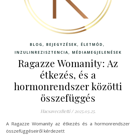
,
,
,
BLOG
BEJEGYZÉSEK
ÉLETMÓD
,
INZULINREZISZTENCIA
MÉDIAMEGJELENÉSEK
Ragazze Womanity: Az
étkezés, és a
hormonrendszer közötti
összefüggés
HacsaveczBetti
/
2025.03.25.
A Ragazze Womanity az étkezés és a hormonrendszer
összefüggéseiről kérdezett