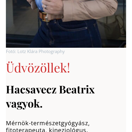
Fotó: Lotz Klára Photography
Üdvözöllek!
Hacsavecz Beatrix
vagyok.
Mérnök-természetgyógyász,
fitoterapeuta, kineziológus.