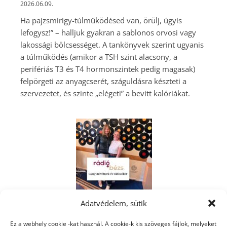
2026.06.09.
Ha pajzsmirigy-túlműködésed van, örülj, úgyis
lefogysz!” – halljuk gyakran a sablonos orvosi vagy
lakossági bölcsességet. A tankönyvek szerint ugyanis
a túlműködés (amikor a TSH szint alacsony, a
perifériás T3 és T4 hormonszintek pedig magasak)
felpörgeti az anyagcserét, száguldásra készteti a
szervezetet, és szinte „elégeti” a bevitt kalóriákat.
Adatvédelem, sütik
Gyógynövények és Változókor: amiről a rádióban
nem volt időnk beszélni
Ez a webhely cookie -kat használ. A cookie-k kis szöveges fájlok, melyeket