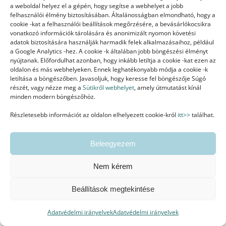
a weboldal helyez el a gépén, hogy segítse a webhelyet a jobb
2026.05.20.
felhasználói élmény biztosításában. Általánosságban elmondható, hogy a
Izgalmas beszélgetés vár rátok a női egészségről, az
cookie -kat a felhasználói beállítások megőrzésére, a bevásárlókocsikra
vonatkozó információk tárolására és anonimizált nyomon követési
50 körüli nők hormonális változásairól, és a
adatok biztosítására használják harmadik felek alkalmazásaihoz, például
fitoterápia csodálatos világáról. A riporterrel
a Google Analytics -hez. A cookie -k általában jobb böngészési élményt
(Számadó Éva. Éva, köszönöm a ragyogó
nyújtanak. Előfordulhat azonban, hogy inkább letiltja a cookie -kat ezen az
oldalon és más webhelyeken. Ennek leghatékonyabb módja a cookie -k
beszélgetést!) annyira elmerültünk a gyógynövények
letiltása a böngészőben. Javasoljuk, hogy keresse fel böngészője Súgó
erejében, hogy a rendelkezésre álló idő szinte
részét, vagy nézze meg a
Sütikről webhelyet
, amely útmutatást kínál
kirepült az ablakon.
minden modern böngészőhöz.
Részletesebb információt az oldalon elhelyezett cookie-król
itt>>
találhat.
Beleegyezem
Nem kérem
Beállítások megtekintése
Adatvédelmi irányelvek
Adatvédelmi irányelvek
Ősi tudás, mai köntösben – Megnyitja kapuit a Flóra