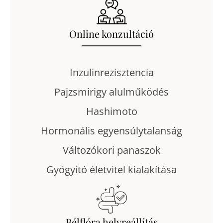
Online konzultáció
Inzulinrezisztencia
Pajzsmirigy alulműködés
Hashimoto
Hormonális egyensúlytalanság
Változókori panaszok
Gyógyító életvitel kialakítása
Bélflóra helyreállítás