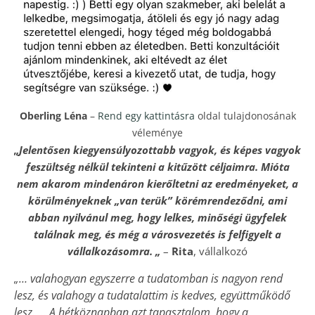
Oberling Léna
–
Rend egy kattintásra
oldal tulajdonosának
véleménye
„Jelentősen kiegyensúlyozottabb vagyok, és képes vagyok
feszültség nélkül tekinteni a kitűzött céljaimra. Mióta
nem akarom mindenáron kierőltetni az eredményeket, a
körülményeknek „van terük” körémrendeződni, ami
abban nyilvánul meg, hogy lelkes, minőségi ügyfelek
találnak meg, és még a városvezetés is felfigyelt a
vállalkozásomra. „
–
Rita
, vállalkozó
„… valahogyan egyszerre a tudatomban is nagyon rend
lesz, és valahogy a tudatalattim is kedves, együttműködő
lesz. …
A hétköznapban azt tapasztalom, hogy a