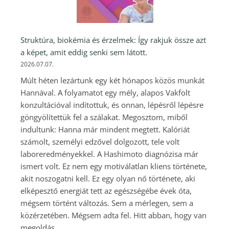
Struktúra, biokémia és érzelmek: Így rakjuk össze azt
a képet, amit eddig senki sem látott.
2026.07.07.
Múlt héten lezártunk egy két hónapos közös munkát
Hannával. A folyamatot egy mély, alapos Vakfolt
konzultációval indítottuk, és onnan, lépésről lépésre
göngyölítettük fel a szálakat. Megosztom, miből
indultunk: Hanna már mindent megtett. Kalóriát
számolt, személyi edzővel dolgozott, tele volt
laboreredményekkel. A Hashimoto diagnózisa már
ismert volt. Ez nem egy motiválatlan kliens története,
akit noszogatni kell. Ez egy olyan nő története, aki
elképesztő energiát tett az egészségébe évek óta,
mégsem történt változás. Sem a mérlegen, sem a
közérzetében. Mégsem adta fel. Hitt abban, hogy van
megoldás.