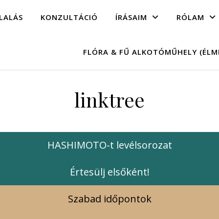
LALÁS
KONZULTÁCIÓ
ÍRÁSAIM
RÓLAM
FLÓRA & FŰ ALKOTÓMŰHELY (ÉL
linktree
HASHIMOTO-t levélsorozat
Értesülj elsőként!
Szabad időpontok