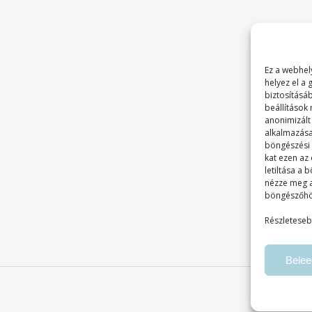
Ez a webhely
helyez el a
biztosításá
beállítások
anonimizált
alkalmazása
böngészési é
kat ezen az
letiltása a
nézze meg 
böngészőhö
Részleteseb
Bele