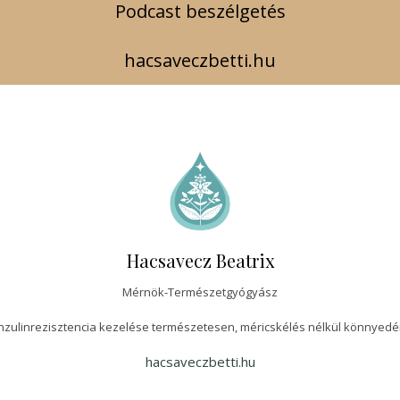
Podcast beszélgetés
hacsaveczbetti.hu
Hacsavecz Beatrix
Mérnök-Természetgyógyász
nzulinrezisztencia kezelése természetesen, méricskélés nélkül könnyed
hacsaveczbetti.hu