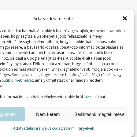
Adatvédelem, sütik
 cookie -kat használ. A cookie-k kis szöveges fájlok, melyeket a weboldal
 gépén, hogy segítse a webhelyet a jobb felhasználói élmény
ban. Általánosságban elmondható, hogy a cookie -kat a felhasználói
 megőrzésére, a bevásárlókocsikra vonatkozó információk tárolására és
 nyomon követési adatok biztosítására használják harmadik felek
ihoz, például a Google Analytics -hez. A cookie -k általában jobb
lményt nyújtanak. Előfordulhat azonban, hogy inkább letiltja a cookie -
 oldalon és más webhelyeken. Ennek leghatékonyabb módja a cookie -k
 böngészőben. Javasoljuk, hogy keresse fel böngészője Súgó részét, vagy
a
Sütikről webhelyet
, amely útmutatást kínál minden modern
z.
b információt az oldalon elhelyezett cookie-król
itt>>
találhat.
egyezem
Nem kérem
Beállítások megtekintése
Adatvédelmi irányelvek
Adatvédelmi irányelvek