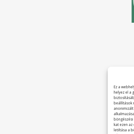
Ez a webhely
helyez el a
biztosításá
beállítások
anonimizált
alkalmazása
böngészési é
kat ezen az
letiltása a