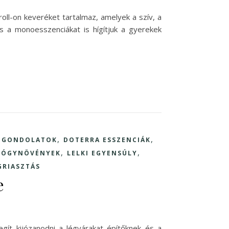
ll-on keveréket tartalmaz, amelyek a szív, a
s a monoesszenciákat is hígítjuk a gyerekek
,
,
Ű GONDOLATOK
DOTERRA ESSZENCIÁK
,
,
GYÓGYNÖVÉNYEK
LELKI EGYENSÚLY
RIASZTÁS
e
egít kijózanodni a légvárakat építőknek és a