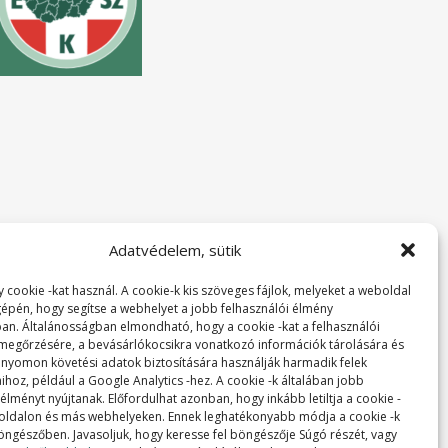
Adatvédelem, sütik
 cookie -kat használ. A cookie-k kis szöveges fájlok, melyeket a weboldal
 gépén, hogy segítse a webhelyet a jobb felhasználói élmény
ban. Általánosságban elmondható, hogy a cookie -kat a felhasználói
 megőrzésére, a bevásárlókocsikra vonatkozó információk tárolására és
 nyomon követési adatok biztosítására használják harmadik felek
ihoz, például a Google Analytics -hez. A cookie -k általában jobb
lményt nyújtanak. Előfordulhat azonban, hogy inkább letiltja a cookie -
 oldalon és más webhelyeken. Ennek leghatékonyabb módja a cookie -k
 böngészőben. Javasoljuk, hogy keresse fel böngészője Súgó részét, vagy