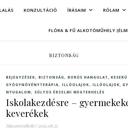
LALÁS
KONZULTÁCIÓ
ÍRÁSAIM
RÓLAM
FLÓRA & FŰ ALKOTÓMŰHELY (ÉL
BIZTONSÁG
,
,
BEJEGYZÉSEK
BIZTONSÁG
BORÚS HANGULAT, KESER
,
,
GYÓGYNÖVÉNYTERÁPIA
ILLÓOLAJOK
ILLÓOLAJOK, 
,
NYUGALOM
SÚLYOS ÉRZELMI MEGTERHELÉS
Iskolakezdésre – gyermekeket
keverékek
HacsaveczBetti
/
2021.08.27.