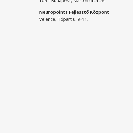
1094 Budapest, Márton utca 28.
Neuropoints Fejlesztő Központ
Velence, Tópart u. 9-11.