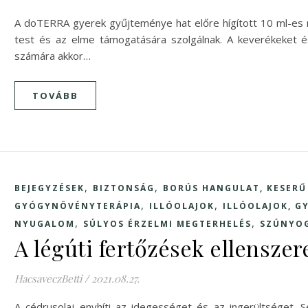
A doTERRA gyerek gyűjteménye hat előre hígított 10 ml-es ro
test és az elme támogatására szolgálnak. A keverékeket é
számára akkor…
TOVÁBB
,
,
BEJEGYZÉSEK
BIZTONSÁG
BORÚS HANGULAT, KESER
,
,
GYÓGYNÖVÉNYTERÁPIA
ILLÓOLAJOK
ILLÓOLAJOK, 
,
,
NYUGALOM
SÚLYOS ÉRZELMI MEGTERHELÉS
SZÚNYOG
A légúti fertőzések ellenszer
HacsaveczBetti
/
2021.08.27.
A cédrusolaj enyhíti az idegességet és az ingerültséget. S