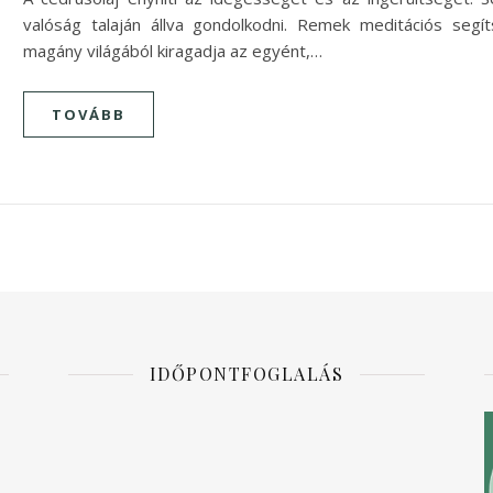
valóság talaján állva gondolkodni. Remek meditációs segíts
magány világából kiragadja az egyént,…
TOVÁBB
IDŐPONTFOGLALÁS