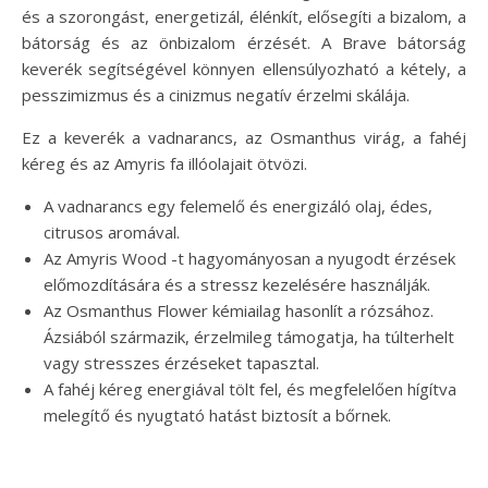
és a szorongást, energetizál, élénkít, elősegíti a bizalom, a
bátorság és az önbizalom érzését. A Brave bátorság
keverék segítségével könnyen ellensúlyozható a kétely, a
pesszimizmus és a cinizmus negatív érzelmi skálája.
Ez a keverék a vadnarancs, az Osmanthus virág, a fahéj
kéreg és az Amyris fa illóolajait ötvözi.
A vadnarancs egy felemelő és energizáló olaj, édes,
citrusos aromával.
Az Amyris Wood -t hagyományosan a nyugodt érzések
előmozdítására és a stressz kezelésére használják.
Az Osmanthus Flower kémiailag hasonlít a rózsához.
Ázsiából származik, érzelmileg támogatja, ha túlterhelt
vagy stresszes érzéseket tapasztal.
A fahéj kéreg energiával tölt fel, és megfelelően hígítva
melegítő és nyugtató hatást biztosít a bőrnek.