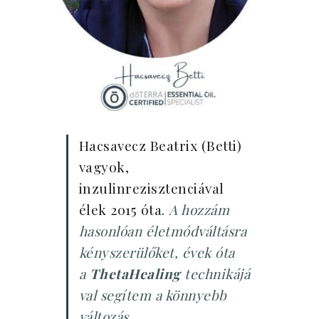
Hacsavecz Beatrix (Betti)
vagyok,
inzulinrezisztenciával
élek 2015 óta.
A hozzám
hasonlóan életmódváltásra
kényszerülőket, évek óta
a
ThetaHealing
technikájá
val segítem a könnyebb
változás