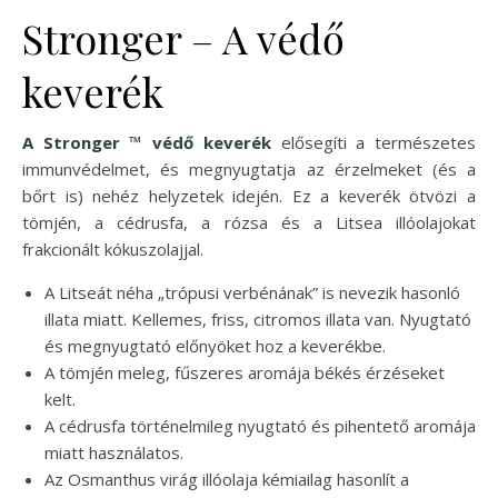
Stronger – A védő
keverék
A Stronger ™ védő keverék
elősegíti a természetes
immunvédelmet, és megnyugtatja az érzelmeket (és a
bőrt is) nehéz helyzetek idején. Ez a keverék ötvözi a
tömjén, a cédrusfa, a rózsa és a Litsea illóolajokat
frakcionált kókuszolajjal.
A Litseát néha „trópusi verbénának” is nevezik hasonló
illata miatt. Kellemes, friss, citromos illata van. Nyugtató
és megnyugtató előnyöket hoz a keverékbe.
A tömjén meleg, fűszeres aromája békés érzéseket
kelt.
A cédrusfa történelmileg nyugtató és pihentető aromája
miatt használatos.
Az Osmanthus virág illóolaja kémiailag hasonlít a