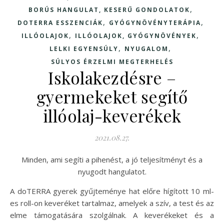
,
BORÚS HANGULAT, KESERŰ GONDOLATOK
,
,
DOTERRA ESSZENCIÁK
GYÓGYNÖVÉNYTERÁPIA
,
,
ILLÓOLAJOK
ILLÓOLAJOK, GYÓGYNÖVÉNYEK
,
,
LELKI EGYENSÚLY
NYUGALOM
SÚLYOS ÉRZELMI MEGTERHELÉS
Iskolakezdésre –
gyermekeket segítő
illóolaj-keverékek
2021.08.27.
Minden, ami segíti a pihenést, a jó teljesítményt és a
nyugodt hangulatot.
A doTERRA gyerek gyűjteménye hat előre hígított 10 ml-
es roll-on keveréket tartalmaz, amelyek a szív, a test és az
elme támogatására szolgálnak. A keverékeket és a