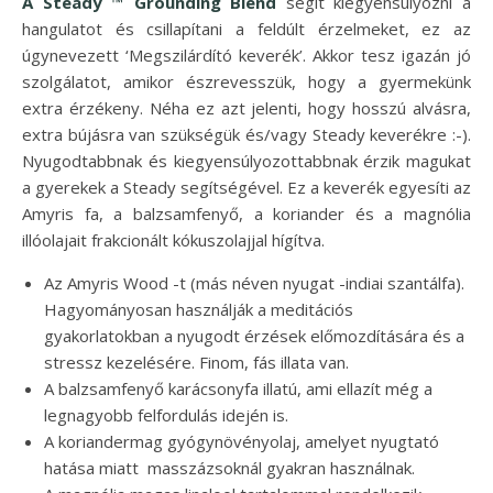
A Steady ™ Grounding Blend
segít kiegyensúlyozni a
hangulatot és csillapítani a feldúlt érzelmeket, ez az
úgynevezett ‘Megszilárdító keverék’. Akkor tesz igazán jó
szolgálatot, amikor észrevesszük, hogy a gyermekünk
extra érzékeny. Néha ez azt jelenti, hogy hosszú alvásra,
extra bújásra van szükségük és/vagy Steady keverékre :-).
Nyugodtabbnak és kiegyensúlyozottabbnak érzik magukat
a gyerekek a Steady segítségével. Ez a keverék egyesíti az
Amyris fa, a balzsamfenyő, a koriander és a magnólia
illóolajait frakcionált kókuszolajjal hígítva.
Az Amyris Wood -t (más néven nyugat -indiai szantálfa).
Hagyományosan használják a meditációs
gyakorlatokban a nyugodt érzések előmozdítására és a
stressz kezelésére. Finom, fás illata van.
A balzsamfenyő karácsonyfa illatú, ami ellazít még a
legnagyobb felfordulás idején is.
A koriandermag gyógynövényolaj, amelyet nyugtató
hatása miatt masszázsoknál gyakran használnak.