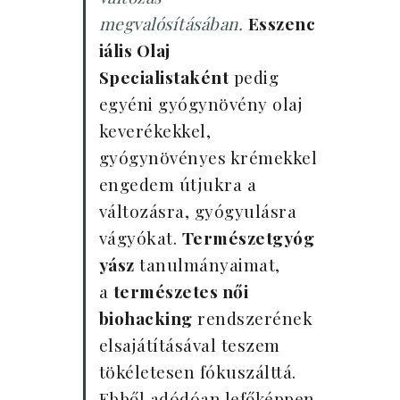
megvalósításában.
Esszenc
iális Olaj
Specialistaként
pedig
egyéni gyógynövény olaj
keverékekkel,
gyógynövényes krémekkel
engedem útjukra a
változásra, gyógyulásra
vágyókat.
Természetgyóg
yász
tanulmányaimat,
a
természetes női
biohacking
rendszerének
elsajátításával teszem
tökéletesen fókuszálttá.
Ebből adódóan lefőképpen