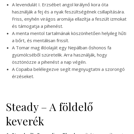
A levendulát I. Erzsébet angol királynő kora óta
használják a fej és a nyak feszültségének csillapítására.
Friss, enyhén virágos aromája ellazítja a feszült izmokat
és támogatja a pihenést.
A menta mentol tartalmának köszönhetően helyileg hűti
a bőrt, és mentálisan frissít.
A Tomar mag illóolaját egy Nepálban őshonos fa
gyümölcséből szüretelik. Arra használják, hogy
ösztönözze a pihenést a nap végén.
A Copaiba belélegezve segít megnyugtatni a szorongó
érzéseket.
Steady – A földelő
keverék