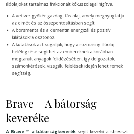
illóolajokat tartalmaz frakcionált kókuszolajjal hígítva.
A vetiver gyökér gazdag, fás olaj, amely megnyugtatja
az elmét és az összpontosításban segít.
A borsmenta és a klementin energizál és pozitív
kilátásokra ösztönöz.
A kutatások azt sugallják, hogy a rozmaring illóolaj
belélegzése segíthet az embereknek a korábban
megtanult anyagok felidézésében, így dolgozatok,
számonkérések, vizsgák, felelések idején lehet remek
segítség.
Brave – A bátorság
keveréke
A Brave ™ a bátorságkeverék
segít kezelni a stresszt