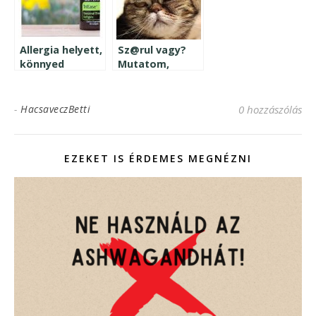
Allergia helyett,
Sz@rul vagy?
könnyed
Mutatom,
lélegzet
hogyan
illóolajokkal
húzhatod ki
magad ebből!
-
HacsaveczBetti
0 hozzászólás
EZEKET IS ÉRDEMES MEGNÉZNI