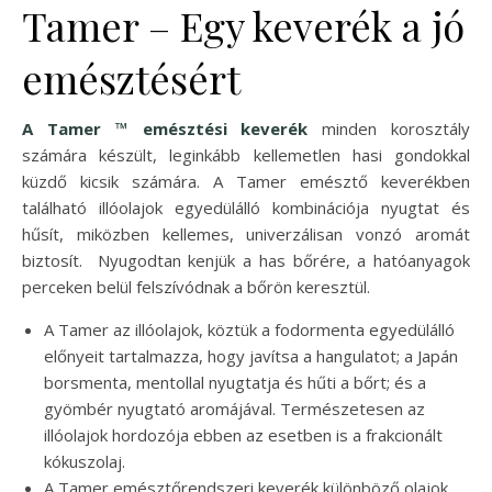
Tamer – Egy keverék a jó
emésztésért
A Tamer ™ emésztési keverék
minden korosztály
számára készült, leginkább kellemetlen hasi gondokkal
küzdő kicsik számára. A Tamer emésztő keverékben
található illóolajok egyedülálló kombinációja nyugtat és
hűsít, miközben kellemes, univerzálisan vonzó aromát
biztosít. Nyugodtan kenjük a has bőrére, a hatóanyagok
perceken belül felszívódnak a bőrön keresztül.
A Tamer az illóolajok, köztük a fodormenta egyedülálló
előnyeit tartalmazza, hogy javítsa a hangulatot; a Japán
borsmenta, mentollal nyugtatja és hűti a bőrt; és a
gyömbér nyugtató aromájával. Természetesen az
illóolajok hordozója ebben az esetben is a frakcionált
kókuszolaj.
A Tamer emésztőrendszeri keverék különböző olajok