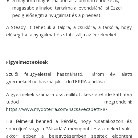
A magnólia magas linalool tartalommal rendelkezik,
magasabb a linalool tartalma a levendulánál is! Ezzel
pedig elősegíti a nyugalmat és a pihenést.
A Steady -t tehetjük a talpra, a csuklóra, a tarkóra, hogy
elősegítse a nyugalmat és stabilizálja az érzelmeket.
Figyelmeztetések
Szülői felügyelettel használható. Három év alatti
gyermeknél ne használjuk. – doTERRA ajánlása.
A gyermekek számára összeállított készletet ide kattintva
tudod megrendelni:
https://www.mydoterra.com/hacsaveczbetti/#/
Ha felmerül benned a kérdés, hogy ‘Csatlakozzon és
spóroljon’ vagy a ‘Vásárlás’ menüpont lesz a neked való,
akkor ebben a bejegyzésemben segítek eldönteni