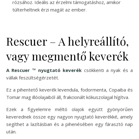
rózsához. Ideális az érzelmi támogatáshoz, amikor
túlterheltnek érzi magát az ember.
Rescuer – A helyreállító,
vagy megmentő keverék
A Rescuer ™ nyugtató keverék
csökkenti a nyak és a
vállak feszültségérzetét.
Ez a pihentető keverék levendula, fodormenta, Copaiba és
Tomar mag illóolajaiból áll, frakcionált kókuszolajjal hígítva.
Ezek a figyelemre méltó olajok együtt gyönyörűen
keverednek össze egy nagyon nyugtató keverékké, amely
segíthet a lazításban és a pihenésében egy fárasztó nap
után.