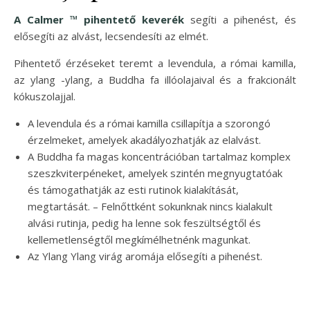
A Calmer ™ pihentető keverék
segíti a pihenést, és
elősegíti az alvást, lecsendesíti az elmét.
Pihentető érzéseket teremt a levendula, a római kamilla,
az ylang -ylang, a Buddha fa illóolajaival és a frakcionált
kókuszolajjal.
A levendula és a római kamilla csillapítja a szorongó
érzelmeket, amelyek akadályozhatják az elalvást.
A Buddha fa magas koncentrációban tartalmaz komplex
szeszkviterpéneket, amelyek szintén megnyugtatóak
és támogathatják az esti rutinok kialakítását,
megtartását. – Felnőttként sokunknak nincs kialakult
alvási rutinja, pedig ha lenne sok feszültségtől és
kellemetlenségtől megkímélhetnénk magunkat.
Az Ylang Ylang virág aromája elősegíti a pihenést.