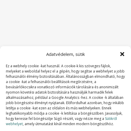
Adatvédelem, sütik
Ez a webhely cookie -kat használ. A cookie-k kis szöveges fájlok,
melyeket a weboldal helyez el a gépén, hogy segítse a webhelyet a jobb
felhasználói élmény biztosításában. Általánosságban elmondható, hogy
a cookie -kat a felhasználói beállítások megőrzésére, a
bevásárlókocsikra vonatkozó információk tárolására és anonimizált
nyomon követési adatok biztosítására használják harmadik felek
alkalmazásaihoz, például a Google Analytics -hez. A cookie -k általában
jobb böngészési élményt nyújtanak. Előfordulhat azonban, hogy inkább
letiltja a cookie -kat ezen az oldalon és más webhelyeken. Ennek
SZAKMAI TAGSÁGOK:
leghatékonyabb módja a cookie -k letiltása a böngészőben. Javasoljuk,
hogy keresse fel böngészője Súgó részét, vagy nézze meg a
Sütikről
webhelyet
, amely útmutatást kínál minden modern böngészőhöz.