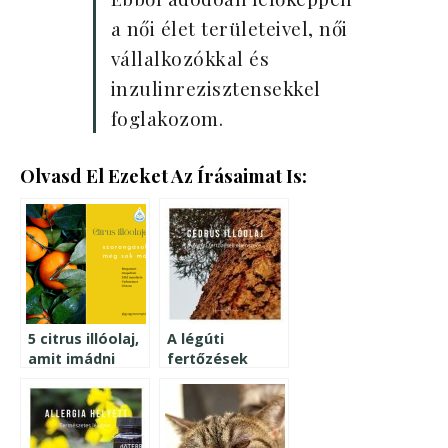
a női élet területeivel, női
vállalkozókkal és
inzulinrezisztensekkel
foglakozom.
Olvasd El Ezeket Az Írásaimat Is:
5 citrus illóolaj,
A légúti
amit imádni
fertőzések
fogsz
ellenszere