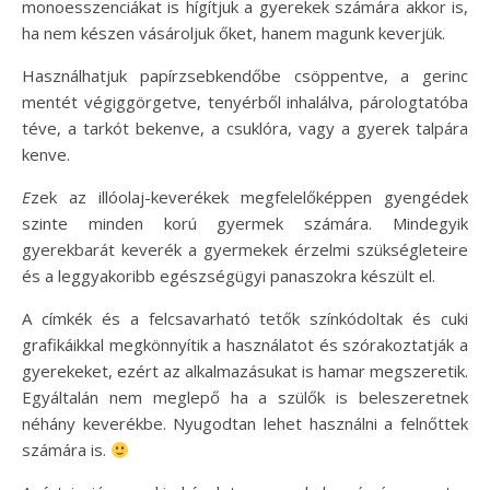
monoesszenciákat is hígítjuk a gyerekek számára akkor is,
ha nem készen vásároljuk őket, hanem magunk keverjük.
Használhatjuk papírzsebkendőbe csöppentve, a gerinc
mentét végiggörgetve, tenyérből inhalálva, párologtatóba
téve, a tarkót bekenve, a csuklóra, vagy a gyerek talpára
kenve.
E
zek az illóolaj-keverékek megfelelőképpen gyengédek
szinte minden korú gyermek számára. Mindegyik
gyerekbarát keverék a gyermekek érzelmi szükségleteire
és a leggyakoribb egészségügyi panaszokra készült el.
A címkék és a felcsavarható tetők színkódoltak és cuki
grafikáikkal megkönnyítik a használatot és szórakoztatják a
gyerekeket, ezért az alkalmazásukat is hamar megszeretik.
Egyáltalán nem meglepő ha a szülők is beleszeretnek
néhány keverékbe. Nyugodtan lehet használni a felnőttek
számára is.