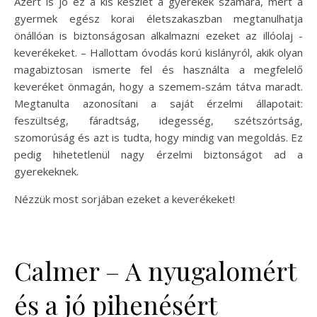
Azért is jó ez a kis készlet a gyerekek számára, mert a
gyermek egész korai életszakaszban megtanulhatja
önállóan is biztonságosan alkalmazni ezeket az illóolaj -
keverékeket. – Hallottam óvodás korú kislányról, akik olyan
magabiztosan ismerte fel és használta a megfelelő
keveréket önmagán, hogy a szemem-szám tátva maradt.
Megtanulta azonosítani a saját érzelmi állapotait:
feszültség, fáradtság, idegesség, szétszórtság,
szomorúság és azt is tudta, hogy mindig van megoldás. Ez
pedig hihetetlenül nagy érzelmi biztonságot ad a
gyerekeknek.
Nézzük most sorjában ezeket a keverékeket!
Calmer – A nyugalomért
és a jó pihenésért