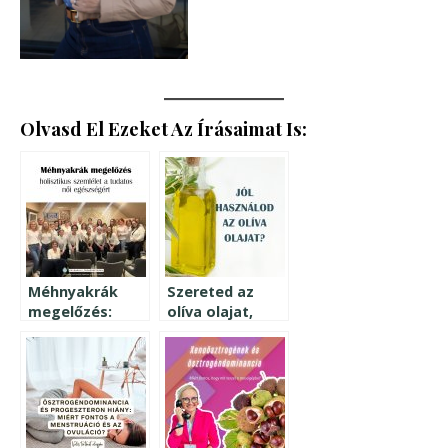
Olvasd El Ezeket Az Írásaimat Is:
Méhnyakrák
Szereted az
megelőzés:
olíva olajat,
holisztikus
tudod is hogy
szemlélet a
számos
tudatos női
jótékony
egészségért
hatása van? –
erre figyelj a
használatánál!