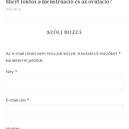
Miért fontos a menstruáció és az ovuláció?
2025.08.22.
SZÓLJ HOZZÁ
Az e-mail címet nem tesszük közzé.
A kötelező mezőket
*
karakterrel jelöltük
Név
*
E-mail cím
*
Honlap