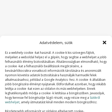
Adatvédelem, sütik
Ez a webhely cookie -kat használ. A cookie-k kis szöveges fájlok,
melyeket a weboldal helyez el a gépén, hogy segítse a webhelyet a jobb
felhasználói élmény biztosításában. Általánosságban elmondható, hogy
a cookie -kat a felhasználói beállítások megőrzésére, a
bevásárlókocsikra vonatkozó információk tárolására és anonimizált
nyomon követési adatok biztosítására használják harmadik felek
alkalmazásaihoz, például a Google Analytics -hez. A cookie -k általában
jobb böngészési élményt nyújtanak. Előfordulhat azonban, hogy inkább
letiltja a cookie -kat ezen az oldalon és más webhelyeken. Ennek
SZAKMAI TAGSÁGOK:
leghatékonyabb módja a cookie -k letiltása a böngészőben. Javasoljuk,
hogy keresse fel böngészője Súgó részét, vagy nézze meg a
Sütikről
webhelyet
, amely útmutatást kínál minden modern böngészőhöz.
Részletesebb információt az oldalon elhelyezett cookie-