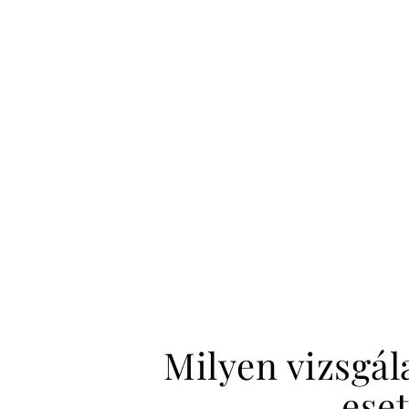
Milyen vizsgá
ese