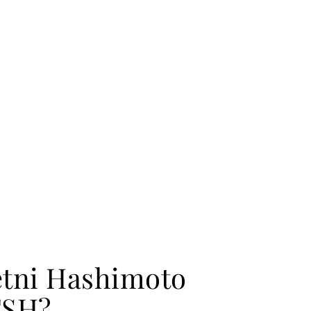
etni Hashimoto
TSH?