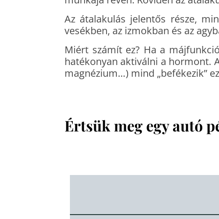
Az átalakulás jelentős része, m
vesékben, az izmokban és az agyb
Miért számít ez? Ha a májfunkci
hatékonyan aktiválni a hormont. A 
magnézium…) mind „befékezik” ezt
Értsük meg egy autó p