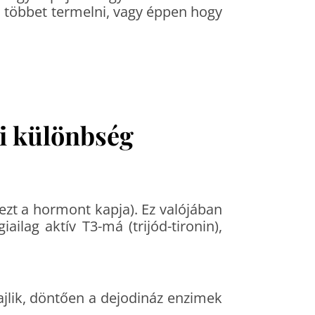
l többet termelni, vagy éppen hogy
i különbség
 ezt a hormont kapja). Ez valójában
ailag aktív T3-má (trijód-tironin),
ajlik, döntően a dejodináz enzimek