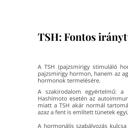
TSH: Fontos irányt
A TSH (pajzsmirigy stimuláló h
pajzsmirigy hormon, hanem az agya
hormonok termelésére.
A szakirodalom egyértelmű: a 
Hashimoto esetén az autoimmun fo
miatt a TSH akár normál tartom
azaz a fent is említett tünetek eg
A hormonális szabályozás kulcsa