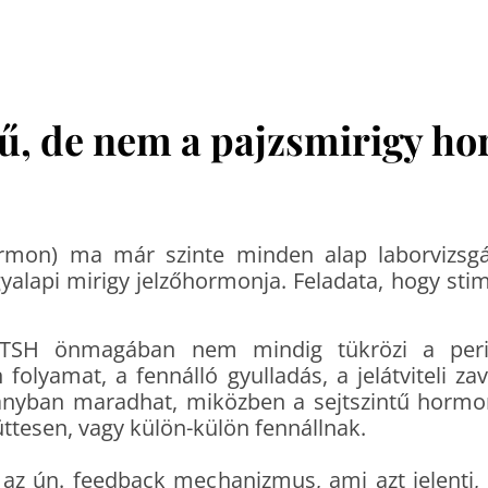
ű, de nem a pajzsmirigy h
ormon) ma már szinte minden alap laborvizs
lapi mirigy jelzőhormonja. Feladata, hogy stimu
TSH önmagában nem mindig tükrözi a perifé
lyamat, a fennálló gyulladás, a jelátviteli za
ányban maradhat, miközben a sejtszintű hormo
yüttesen, vagy külön-külön fennállnak.
 az ún. feedback mechanizmus, ami azt jelenti,