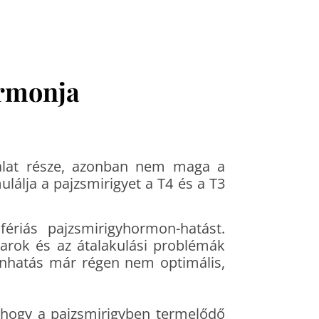
ormonja
gálat része, azonban nem maga a
lálja a pajzsmirigyet a T4 és a T3
riás pajzsmirigyhormon-hatást.
varok és az átalakulási problémák
nhatás már régen nem optimális,
 hogy a pajzsmirigyben termelődő