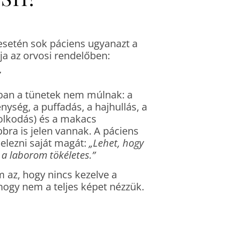
esetén sok páciens ugyanazt a
ja az orvosi rendelőben:
”
an a tünetek nem múlnak: a
nység, a puffadás, a hajhullás, a
olkodás) és a makacs
bra is jelen vannak. A páciens
elezni saját magát:
„Lehet, hogy
a laborom tökéletes.”
az, hogy nincs kezelve a
hogy nem a teljes képet nézzük.