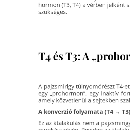
hormon (T3, T4) a vérben jelként 
szükséges.
T4 és T3: A „proho
A pajzsmirigy túlnyomórészt T4-et 
egy „prohormon”, egy inaktív forma
amely közvetlenül a sejtekben sza
A konverzió folyamata (T4 → T3
Ez az átalakulás nem a pajzsmirig
munkája révén. Röviden az átalak