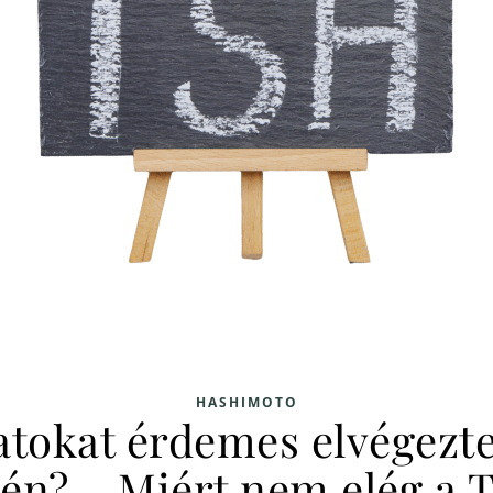
HASHIMOTO
latokat érdemes elvégezt
tén? – Miért nem elég a 