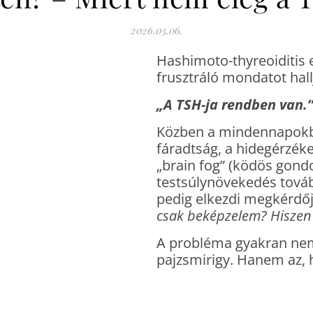
2026.03.06.
Hashimoto-thyreoiditis 
frusztráló mondatot hall
„A TSH-ja rendben van.
Közben a mindennapokb
fáradtság, a hidegérzéke
„brain fog” (ködös gond
testsúlynövekedés továb
pedig elkezdi megkérdőj
csak beképzelem? Hiszen 
A probléma gyakran nem 
pajzsmirigy. Hanem az, 