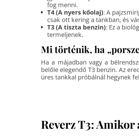
fog menni.
T4 (A nyers kőolaj)
: A pajzsmi
csak ott kering a tankban, és vá
T3 (A tiszta benzin)
: Ez a bioló
termeljenek.
Mi történik, ha „porsz
Ha a májadban vagy a bélrendsze
belőle elegendő T3 benzin. Az ere
üres tankkal próbálnál hegynek fe
Reverz T3: Amikor 