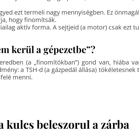
rigyed ezt termeli nagy mennyiségben. Ez önmag
rja, hogy finomítsák.
giailag aktív forma. A sejtjeid (a motor) csak ezt 
em kerül a gépezetbe”?
redben (a „finomítókban”) gond van, hiába van
dmény: a TSH-d (a gázpedál állása) tökéletesnek 
lfelé menni.
a kulcs beleszorul a zárba