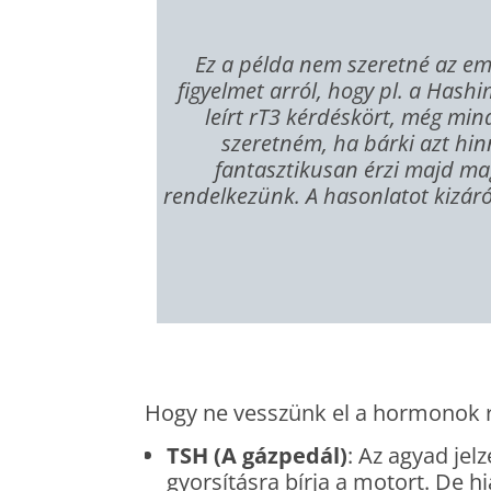
Ez a példa nem szeretné az em
figyelmet arról, hogy pl. a Has
leírt rT3 kérdéskört, még mi
szeretném, ha bárki azt hin
fantasztikusan érzi majd mag
rendelkezünk. A hasonlatot kizáró
Hogy ne vesszünk el a hormonok röv
TSH (A gázpedál)
: Az agyad jel
gyorsításra bírja a motort. De h