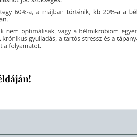
integy 60%-a, a májban történik, kb 20%-a a b
an.
ók nem optimálisak, vagy a bélmikrobiom egyens
krónikus gyulladás, a tartós stressz és a tápany
 a folyamatot.
éldáján!