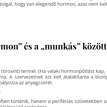
szolgál, hogy van elegendő hormon, azaz nem kel
rmon” és a „munkás” között
(tiroxint) termel. (Ha valaki hormonpótlást kap,
. A szervezetnek ezt kell átalakítania a biológi
bályozza az anyagcserét.
)
yben történik, hanem a perifériás szövetekben z
uláshoz jód szükséges.