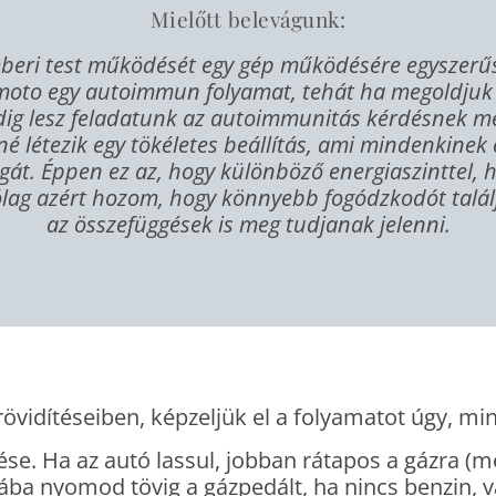
Mielőtt belevágunk:
beri test működését egy gép működésére egyszerűsí
himoto egy autoimmun folyamat, tehát ha megoldjuk 
ndig lesz feladatunk az autoimmunitás kérdésnek m
né létezik egy tökéletes beállítás, ami mindenkine
át. Éppen ez az, hogy különböző energiaszinttel, h
lag azért hozom, hogy könnyebb fogódzkodót találj
az összefüggések is meg tudjanak jelenni.
idítéseiben, képzeljük el a folyamatot úgy, mint
zése. Ha az autó lassul, jobban rátapos a gázra 
iába nyomod tövig a gázpedált, ha nincs benzin, v