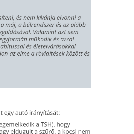
teni, és nem kívánja elvonni a
a máj, a bélrendszer és az alább
egoldásával. Valamint azt sem
k egyformán működik és azzal
abitussal és életelvárásokkal
on az elme a rövidítések között és
 egy autó irányítását:
(megemelkedik a TSH), hogy
agy eldugult a szűrő, a kocsi nem