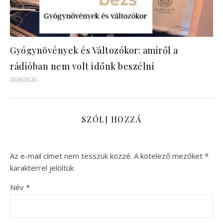
Gyógynövények és Változókor: amiről a
rádióban nem volt időnk beszélni
2026.05.20.
SZÓLJ HOZZÁ
Az e-mail címet nem tesszük közzé.
A kötelező mezőket
*
karakterrel jelöltük
Név
*