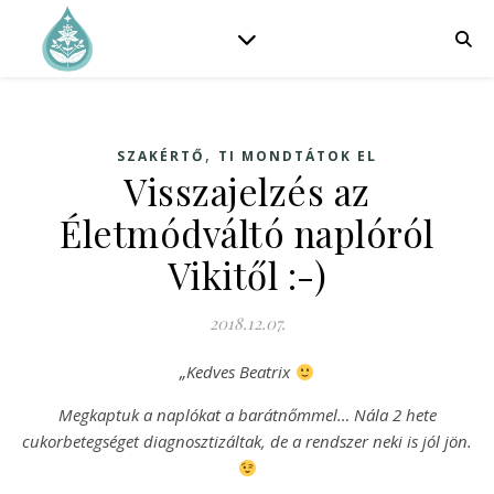
,
SZAKÉRTŐ
TI MONDTÁTOK EL
Visszajelzés az
Életmódváltó naplóról
Vikitől :-)
2018.12.07.
„Kedves Beatrix
Megkaptuk a naplókat a barátnőmmel… Nála 2 hete
cukorbetegséget diagnosztizáltak, de a rendszer neki is jól jön.