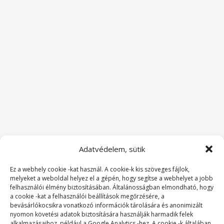
Adatvédelem, sütik
Ez a webhely cookie -kat használ. A cookie-k kis szöveges fájlok,
melyeket a weboldal helyez el a gépén, hogy segítse a webhelyet a jobb
felhasználói élmény biztosításában. Általánosságban elmondható, hogy
a cookie -kat a felhasználói beállítások megőrzésére, a
bevásárlókocsikra vonatkozó információk tárolására és anonimizált
nyomon követési adatok biztosítására használják harmadik felek
alkalmazásaihoz, például a Google Analytics -hez. A cookie -k általában