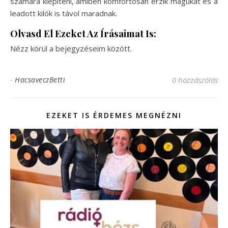
számára kiépíteni, amiben komfortosan érzik magukat és a
leadott kilók is távol maradnak.
Olvasd El Ezeket Az Írásaimat Is:
Nézz körül a bejegyzéseim között.
-
HacsaveczBetti
0 hozzászólás
EZEKET IS ÉRDEMES MEGNÉZNI