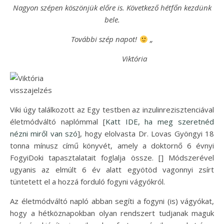
Nagyon szépen köszönjük előre is. Következő hétfőn kezdünk
bele.
További szép napot!
„
Viktória
Viki úgy találkozott az Egy testben az inzulinrezisztenciával
életmódváltó naplómmal [
Katt IDE, ha meg szeretnéd
nézni miről van szó
], hogy elolvasta Dr. Lovas Gyöngyi 18
tonna mínusz című könyvét, amely a doktornő 6 évnyi
FogyiDoki tapasztalatait foglalja össze. [] Módszerével
ugyanis az elmúlt 6 év alatt egyötöd vagonnyi zsírt
tüntetett el a hozzá forduló fogyni vágyókról.
Az életmódváltó napló abban segíti a fogyni (is) vágyókat,
hogy a hétköznapokban olyan rendszert tudjanak maguk