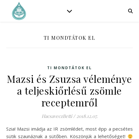
TI MONDTÁTOK EL
TI MONDTÁTOK EL
Mazsi és Zsuzsa véleménye
a teljeskiőrlésű zsömle
receptemről
HacsaveczBetti
/
2018.12.07.
Szia! Mazsi imádja az IR zsömlédet, most épp a pecsétes
sütik szaunáznak a sütőben. Köszönjük a lehetőséget!