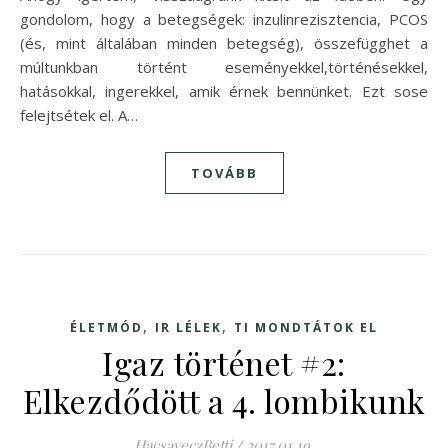
gondolom, hogy a betegségek: inzulinrezisztencia, PCOS
(és, mint általában minden betegség), összefügghet a
múltunkban történt eseményekkel,történésekkel,
hatásokkal, ingerekkel, amik érnek bennünket. Ezt sose
felejtsétek el. A…
TOVÁBB
,
,
ÉLETMÓD
IR LÉLEK
TI MONDTÁTOK EL
Igaz történet #2:
Elkezdődött a 4. lombikunk
HacsaveczBetti
/
2017.01.19.