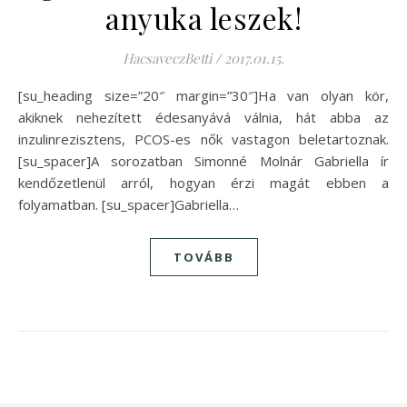
anyuka leszek!
HacsaveczBetti
/
2017.01.15.
[su_heading size=”20″ margin=”30″]Ha van olyan kör,
akiknek nehezített édesanyává válnia, hát abba az
inzulinrezisztens, PCOS-es nők vastagon beletartoznak.
[su_spacer]A sorozatban Simonné Molnár Gabriella ír
kendőzetlenül arról, hogyan érzi magát ebben a
folyamatban. [su_spacer]Gabriella…
TOVÁBB