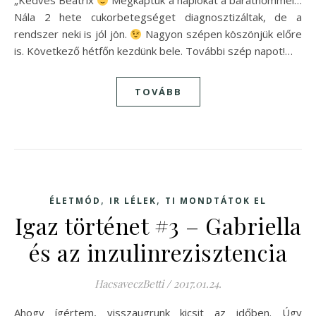
„Kedves Beatrix
Megkaptuk a naplókat a barátnőmmel…
Nála 2 hete cukorbetegséget diagnosztizáltak, de a
rendszer neki is jól jön.
Nagyon szépen köszönjük előre
is. Következő hétfőn kezdünk bele. További szép napot!…
TOVÁBB
,
,
ÉLETMÓD
IR LÉLEK
TI MONDTÁTOK EL
Igaz történet #3 – Gabriella
és az inzulinrezisztencia
HacsaveczBetti
/
2017.01.24.
Ahogy ígértem, visszaugrunk kicsit az időben. Úgy