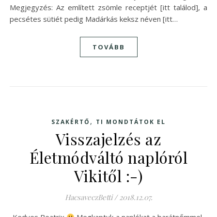
Megjegyzés: Az említett zsömle receptjét [itt találod], a
pecsétes sütiét pedig Madárkás keksz néven [itt…
TOVÁBB
,
SZAKÉRTŐ
TI MONDTÁTOK EL
Visszajelzés az
Életmódváltó naplóról
Vikitől :-)
HacsaveczBetti
/
2018.12.07.