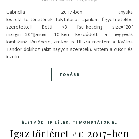
Gabriella 2017-ben anyuka
leszek! történetének folytatását ajánlom figyelmetekbe
szeretettel! Betti <3 [su_heading size=”20″
margin=”30″]Január 10-kén kezdődött a negyedik
lombikunk története, amikor is UH-ra mentem a Kaáliba
Tándor dokihoz (akit nagyon szeretek). Vittem a cukor és
inzulin…
TOVÁBB
,
,
ÉLETMÓD
IR LÉLEK
TI MONDTÁTOK EL
Igaz történet #1: 2017-ben