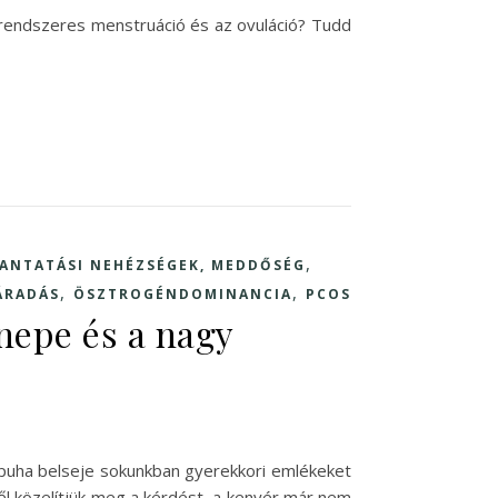
rendszeres menstruáció és az ovuláció? Tudd
,
ANTATÁSI NEHÉZSÉGEK, MEDDŐSÉG
,
,
ÁRADÁS
ÖSZTROGÉNDOMINANCIA
PCOS
nepe és a nagy
, puha belseje sokunkban gyerekkori emlékeket
ől közelítjük meg a kérdést, a kenyér már nem