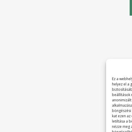
Ez a webhely
helyez el a
biztosításá
beállítások
anonimizált
alkalmazása
böngészési é
kat ezen az
letiltása a
nézze meg 
böngészőhö