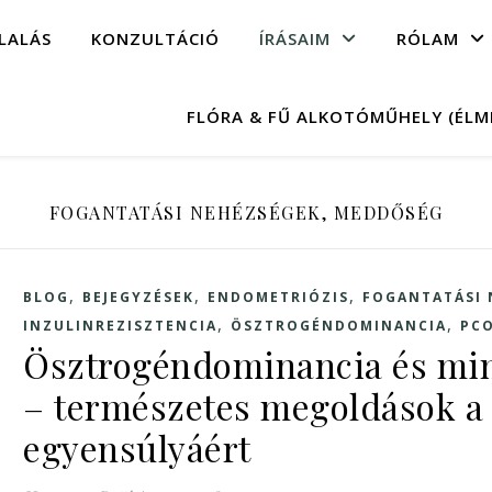
LALÁS
KONZULTÁCIÓ
ÍRÁSAIM
RÓLAM
FLÓRA & FŰ ALKOTÓMŰHELY (ÉL
FOGANTATÁSI NEHÉZSÉGEK, MEDDŐSÉG
,
,
,
BLOG
BEJEGYZÉSEK
ENDOMETRIÓZIS
FOGANTATÁSI 
,
,
INZULINREZISZTENCIA
ÖSZTROGÉNDOMINANCIA
PC
Ösztrogéndominancia és mi
– természetes megoldások a
egyensúlyáért