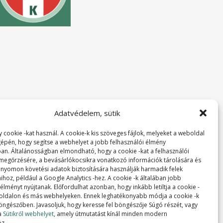
Adatvédelem, sütik
 cookie -kat használ. A cookie-k kis szöveges fájlok, melyeket a weboldal
 gépén, hogy segítse a webhelyet a jobb felhasználói élmény
ban. Általánosságban elmondható, hogy a cookie -kat a felhasználói
 megőrzésére, a bevásárlókocsikra vonatkozó információk tárolására és
 nyomon követési adatok biztosítására használják harmadik felek
ihoz, például a Google Analytics -hez. A cookie -k általában jobb
lményt nyújtanak. Előfordulhat azonban, hogy inkább letiltja a cookie -
 oldalon és más webhelyeken. Ennek leghatékonyabb módja a cookie -k
 böngészőben. Javasoljuk, hogy keresse fel böngészője Súgó részét, vagy
a
Sütikről webhelyet
, amely útmutatást kínál minden modern
z.