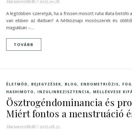
HacsaveczBetti
/
2025.10.28.
A legtöbben szeretjük, ha a frissen mosott ruha illata betölti
van ebben az illatban? A hétköznapi mosószerek és öblítők
magukban –…
TOVÁBB
,
,
,
,
ÉLETMÓD
BEJEGYZÉSEK
BLOG
ENDOMETRIÓZIS
FOG
,
,
HASHIMOTO
INZULINREZISZTENCIA
MELLÉKVESE KIF
Ösztrogéndominancia és pro
Miért fontos a menstruáció é
HacsaveczBetti
/
2025.08.22.