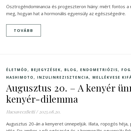
Ösztrogéndominancia és progeszteron hiány: miért fontos a 
meg, hogyan hat a hormonális egyensúly az egészségedre.
TOVÁBB
,
,
,
,
ÉLETMÓD
BEJEGYZÉSEK
BLOG
ENDOMETRIÓZIS
FOG
,
,
HASHIMOTO
INZULINREZISZTENCIA
MELLÉKVESE KIF
Augusztus 20. – A kenyér ün
kenyér-dilemma
HacsaveczBetti
/
2025.08.20.
Augusztus 20-án a kenyeret ünnepeljük. Illata, ropogós héja
idéz. De amikor a női egészség és a hormonális egyensúly fel