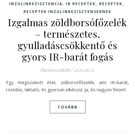
,
,
,
INZULINREZISZTENCIA
IR RECEPTEK
RECEPTEK
RECEPTEK INZULINREZISZTENSEKNEK
Izgalmas zöldborsófőzelék
– természetes,
gyulladáscsökkentő és
gyors IR-barát fogás
HacsaveczBetti
/
2025.06.27.
Egy megszokott étel, zölborsófőzelék, ami IR-barát,
rostdús, laktató, és gyorsan elkészül. Ja, és nagyon finom!
TOVÁBB