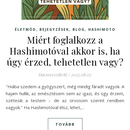
,
,
,
ÉLETMÓD
BEJEGYZÉSEK
BLOG
HASHIMOTO
Miért foglalkozz a
Hashimotóval akkor is, ha
úgy érzed, tehetetlen vagy?
HacsaveczBetti
/
2025.08.07.
"Hiába szedem a gyógyszert, még mindig fáradt vagyok. A
hajam hullik, az emésztésem sem az igazi, és úgy érzem,
szétesik a testem – de az orvosom szerint rendben
vagyok." Ha Hashimotóval élsz, lehet,…
TOVÁBB