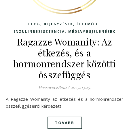
,
,
,
BLOG
BEJEGYZÉSEK
ÉLETMÓD
,
INZULINREZISZTENCIA
MÉDIAMEGJELENÉSEK
Ragazze Womanity: Az
étkezés, és a
hormonrendszer közötti
összefüggés
HacsaveczBetti
/
2025.03.25.
A Ragazze Womanity az étkezés és a hormonrendszer
összefüggéseiről kérdezett
TOVÁBB