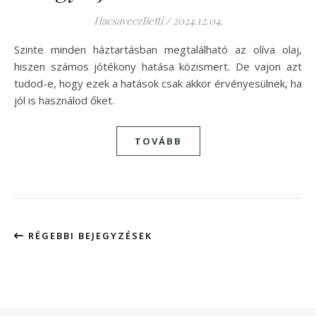
HacsaveczBetti
/
2024.12.04.
Szinte minden háztartásban megtalálható az olíva olaj,
hiszen számos jótékony hatása közismert. De vajon azt
tudod-e, hogy ezek a hatások csak akkor érvényesülnek, ha
jól is használod őket.
TOVÁBB
RÉGEBBI BEJEGYZÉSEK