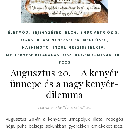
,
,
,
,
ÉLETMÓD
BEJEGYZÉSEK
BLOG
ENDOMETRIÓZIS
,
FOGANTATÁSI NEHÉZSÉGEK, MEDDŐSÉG
,
,
HASHIMOTO
INZULINREZISZTENCIA
,
,
MELLÉKVESE KIFÁRADÁS
ÖSZTROGÉNDOMINANCIA
PCOS
Augusztus 20. – A kenyér
ünnepe és a nagy kenyér-
dilemma
HacsaveczBetti
/
2025.08.20.
Augusztus 20-án a kenyeret ünnepeljük. Illata, ropogós
héja, puha belseje sokunkban gyerekkori emlékeket idéz.