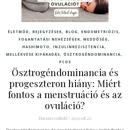
,
,
,
,
ÉLETMÓD
BEJEGYZÉSEK
BLOG
ENDOMETRIÓZIS
,
FOGANTATÁSI NEHÉZSÉGEK, MEDDŐSÉG
,
,
HASHIMOTO
INZULINREZISZTENCIA
,
,
MELLÉKVESE KIFÁRADÁS
ÖSZTROGÉNDOMINANCIA
PCOS
Ösztrogéndominancia és
progeszteron hiány: Miért
fontos a menstruáció és az
ovuláció?
HacsaveczBetti
/
2025.08.22.