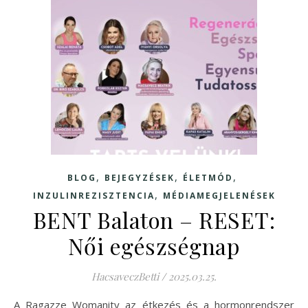
,
,
,
BLOG
BEJEGYZÉSEK
ÉLETMÓD
,
INZULINREZISZTENCIA
MÉDIAMEGJELENÉSEK
BENT Balaton – RESET:
Női egészségnap
HacsaveczBetti
/
2025.03.25.
A Ragazze Womanity az étkezés és a hormonrendszer