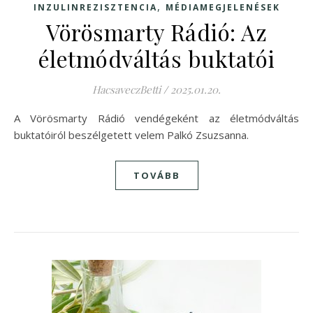
,
INZULINREZISZTENCIA
MÉDIAMEGJELENÉSEK
Vörösmarty Rádió: Az
életmódváltás buktatói
HacsaveczBetti
/
2025.01.20.
A Vörösmarty Rádió vendégeként az életmódváltás
buktatóiról beszélgetett velem Palkó Zsuzsanna.
TOVÁBB