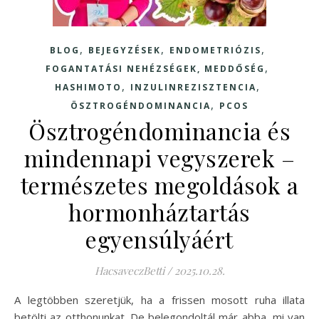
,
,
,
BLOG
BEJEGYZÉSEK
ENDOMETRIÓZIS
,
FOGANTATÁSI NEHÉZSÉGEK, MEDDŐSÉG
,
,
HASHIMOTO
INZULINREZISZTENCIA
,
ÖSZTROGÉNDOMINANCIA
PCOS
Ösztrogéndominancia és
mindennapi vegyszerek –
természetes megoldások a
hormonháztartás
egyensúlyáért
HacsaveczBetti
/
2025.10.28.
A legtöbben szeretjük, ha a frissen mosott ruha illata
betölti az otthonunkat. De belegondoltál már abba, mi van