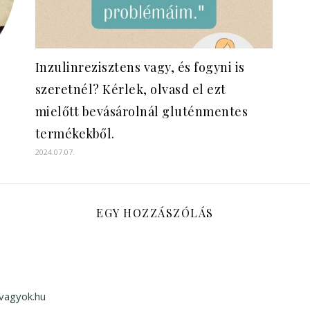
Inzulinrezisztens vagy, és fogyni is
szeretnél? Kérlek, olvasd el ezt
mielőtt bevásárolnál gluténmentes
termékekből.
2024.07.07.
EGY HOZZÁSZÓLÁS
svagyok.hu