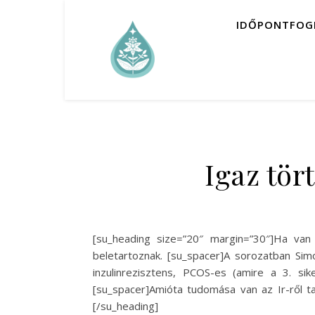
IDŐPONTFOG
Igaz tör
[su_heading size=”20″ margin=”30″]Ha van 
beletartoznak. [su_spacer]A sorozatban Simo
inzulinrezisztens, PCOS-es (amire a 3. sik
[su_spacer]Amióta tudomása van az Ir-ről ta
[/su_heading]