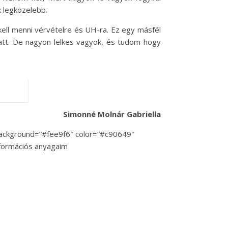
 legközelebb.
 kell menni vérvételre és UH-ra. Ez egy másfél
iatt. De nagyon lelkes vagyok, és tudom hogy
Simonné Molnár Gabriella
” background=”#fee9f6″ color=”#c90649″
nformációs anyagaim