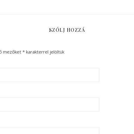
SZÓLJ HOZZÁ
ző mezőket
*
karakterrel jelöltük