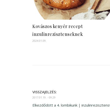
Kovászos kenyér recept
inzulinrezisztenseknek
2024.01.09.
VISSZAJELZÉS:
2017.01.19. - 09:29
Elkezdődött a 4. lombikunk | inzulinreziszten