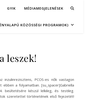
GYIK
MÉDIAMEGJELENÉSEK
MÉNYALAPÚ KÖZÖSSÉGI PROGRAMOK)
a leszek!
az inzulinrezisztens, PCOS-es nők vastagon
át ebben a folyamatban. [su_spacer]Gabriella
 beültetésére készül lelkileg, és testileg.
tok szeretettel történetének első fejezetét!