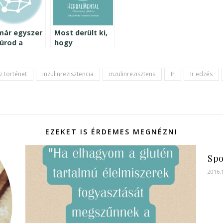
már egyszer
Most derült ki,
zúrod a
hogy
d, csináld
inzulinrezisztens
desen
vagy? Vizsgáld
meg a
z történet
inzulinrezisztencia
inzulinrezisztens
Ir
Ir edzés
szokásaidat!
EZEKET IS ÉRDEMES MEGNÉZNI
Spo
2016.