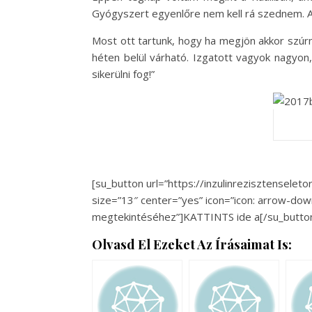
Gyógyszert egyenlőre nem kell rá szednem. A
Most ott tartunk, hogy ha megjön akkor szúrni
héten belül várható. Izgatott vagyok nagyon
sikerülni fog!”
[su_button url=”https://inzulinrezisztensele
size=”13″ center=”yes” icon=”icon: arrow-dow
megtekintéséhez”]KATTINTS ide a[/su_butto
Olvasd El Ezeket Az Írásaimat Is: