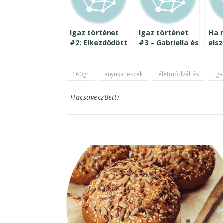
Igaz történet
Igaz történet
Ha 
#2: Elkezdődött
#3 – Gabriella és
els
a 4. lombikunk
az
napo
inzulinrezisztencia
ren
160gr
anyuka leszek
életmódváltás
iga
-
HacsaveczBetti