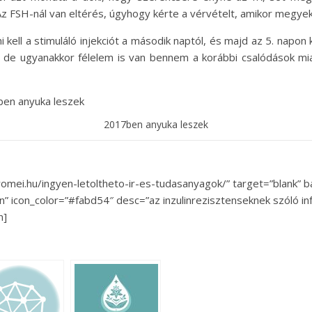
z FSH-nál van eltérés, úgyhogy kérte a vérvételt, amikor megyek
 kell a stimuláló injekciót a második naptól, és majd az 5. napon
, de ugyanakkor félelem is van bennem a korábbi csalódások m
2017ben anyuka leszek
toromei.hu/ingyen-letoltheto-ir-es-tudasanyagok/” target=”blank
n” icon_color=”#fabd54″ desc=”az inzulinrezisztenseknek szóló i
n]