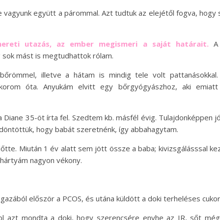
e vagyunk együtt a párommal. Azt tudtuk az elejétől fogva, hogy 
ereti utazás, az ember megismeri a saját határait.
A
 sok mást is megtudhattok rólam.
őrömmel, illetve a hátam is mindig tele volt pattanásokkal.
korom óta. Anyukám elvitt egy bőrgyógyászhoz, aki emiatt
iane 35-öt írta fel. Szedtem kb. másfél évig. Tulajdonképpen jó 
ldöntöttük, hogy babát szeretnénk, így abbahagytam.
tte. Miután 1 év alatt sem jött össze a baba; kivizsgálásssal kez
kahártyám nagyon vékony.
azából először a PCOS, és utána küldött a doki terheléses cukor, 
ol azt mondta a doki, hogy szerencsére enyhe az IR, sőt még 