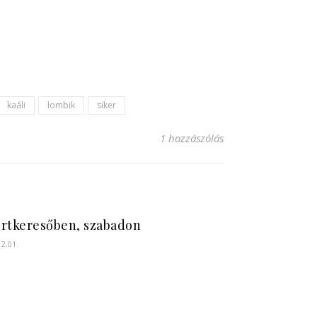
kaáli
lombik
siker
1 hozzászólás
rtkeresőben, szabadon
12.01.