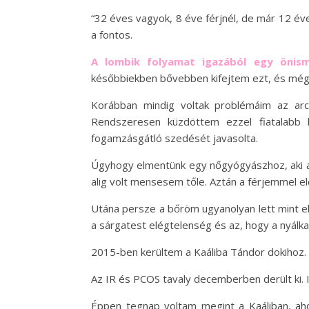
“32 éves vagyok, 8 éve férjnél, de már 12 év
a fontos.
A lombik folyamat igazából egy önism
későbbiekben bővebben kifejtem ezt, és még
Korábban mindig voltak problémáim az arcb
Rendszeresen küzdöttem ezzel fiatalabb 
fogamzásgátló szedését javasolta.
Úgyhogy elmentünk egy nőgyógyászhoz, aki a D
alig volt mensesem tőle. Aztán a férjemmel e
Utána persze a bőröm ugyanolyan lett mint elő
a sárgatest elégtelenség és az, hogy a nyál
2015-ben kerültem a Kaáliba Tándor dokihoz.
Az IR és PCOS tavaly decemberben derült ki. Ig
Éppen tegnap voltam megint a Kaáliban, ah