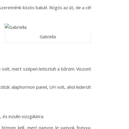
szeretnénk közös babát. Rögös az út, de a cél
Gabriella
volt, mert szépen letisztult a bőröm. Viszont
dtük: alaphormon panel, UH volt, ahol kiderült
és inzulin vizsgálatra.
híznom kell, mert nagyon le vagyok fogyva.