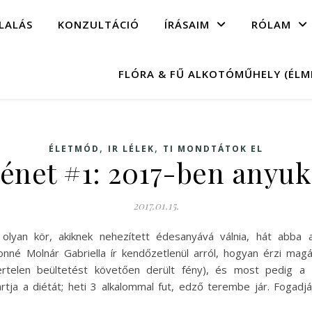
LALÁS
KONZULTÁCIÓ
ÍRÁSAIM
RÓLAM
FLÓRA & FŰ ALKOTÓMŰHELY (ÉL
,
,
ÉLETMÓD
IR LÉLEK
TI MONDTÁTOK EL
ténet #1: 2017-ben anyuk
2017.01.15.
olyan kör, akiknek nehezített édesanyává válnia, hát abba 
nné Molnár Gabriella ír kendőzetlenül arról, hogyan érzi mag
ertelen beültetést követően derült fény), és most pedig a 4.
rtja a diétát; heti 3 alkalommal fut, edző terembe jár. Fogadjá