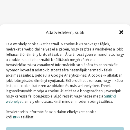
Adatvédelem, sütik
Ez a webhely cookie -kat használ. A cookie-k kis szöveges fájlok,
melyeket a weboldal helyez el a gépén, hogy segítse a webhelyet a jobb
felhasználói élmény biztosításában. Általánosságban elmondható, hogy
a cookie -kat a felhasználói beállítások megőrzésére, a
bevásárlókocsikra vonatkozó információk tárolására és anonimizált
nyomon követési adatok biztosítására használják harmadik felek
alkalmazásaihoz, például a Google Analytics -hez. A cookie -k általában
jobb böngészési élményt nyújtanak. Előfordulhat azonban, hogy inkább
letiltja a cookie -kat ezen az oldalon és más webhelyeken. Ennek
SZAKMAI TAGSÁGOK:
leghatékonyabb módja a cookie -k letiltása a böngészőben. Javasoljuk,
hogy keresse fel böngészője Súgó részét, vagy nézze meg a
Sütikről
webhelyet
, amely útmutatást kínál minden modern böngészőhöz.
Részletesebb információt az oldalon elhelyezett cookie-
król
itt>>
találhat.