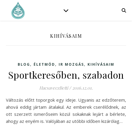
KIHÍVÁSAIM
,
,
,
BLOG
ÉLETMÓD
IR MOZGÁS
KIHÍVÁSAIM
Sportkeresőben, szabadon
HacsaveczBetti
/
2016.12.01.
Változás előtt toporgok egy ideje. Ugyanis az edzőterem,
ahová eddig jártam átalakul. Az emberek cserélődnek, az
ott szerzett ismerőseim közül sokaknak lejárt a bérlete,
ahogy az enyém is. Valójában az utóbbi időben kizárólag…