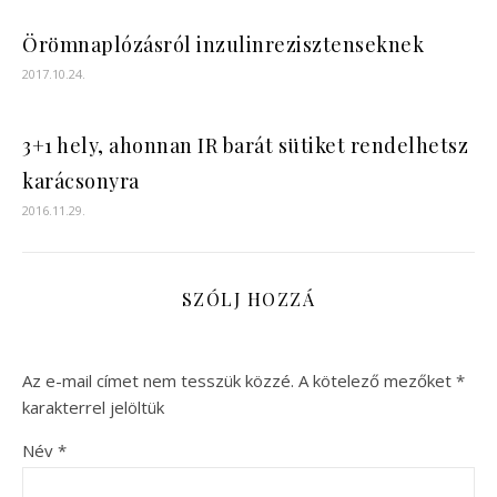
Örömnaplózásról inzulinrezisztenseknek
2017.10.24.
3+1 hely, ahonnan IR barát sütiket rendelhetsz
karácsonyra
2016.11.29.
SZÓLJ HOZZÁ
Az e-mail címet nem tesszük közzé.
A kötelező mezőket
*
karakterrel jelöltük
Név
*