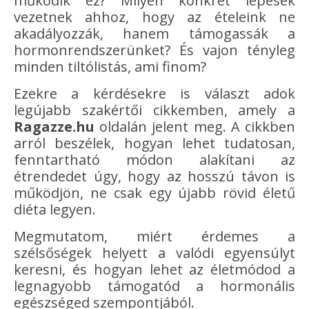
működik ez? Milyen konkrét lépések
vezetnek ahhoz, hogy az ételeink ne
akadályozzák, hanem támogassák a
hormonrendszerünket? És vajon tényleg
minden tiltólistás, ami finom?
Ezekre a kérdésekre is választ adok
legújabb szakértői cikkemben, amely a
Ragazze.hu
oldalán jelent meg. A cikkben
arról beszélek, hogyan lehet tudatosan,
fenntartható módon alakítani az
étrendedet úgy, hogy az hosszú távon is
működjön, ne csak egy újabb rövid életű
diéta legyen.
Megmutatom, miért érdemes a
szélsőségek helyett a valódi egyensúlyt
keresni, és hogyan lehet az életmódod a
legnagyobb támogatód a hormonális
egészséged szempontjából.