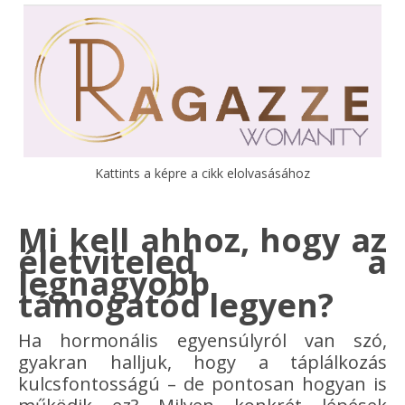
Kattints a képre a cikk elolvasásához
Mi kell ahhoz, hogy az
életviteled a
legnagyobb
támogatód legyen?
Ha hormonális egyensúlyról van szó,
gyakran halljuk, hogy a táplálkozás
kulcsfontosságú – de pontosan hogyan is