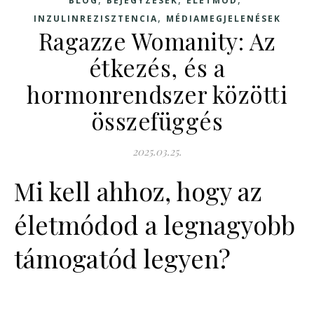
BLOG
BEJEGYZÉSEK
ÉLETMÓD
,
INZULINREZISZTENCIA
MÉDIAMEGJELENÉSEK
Ragazze Womanity: Az
étkezés, és a
hormonrendszer közötti
összefüggés
2025.03.25.
Mi kell ahhoz, hogy az
életmódod a legnagyobb
támogatód legyen?