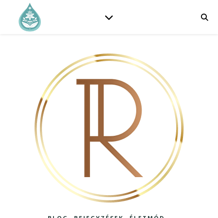
,
,
,