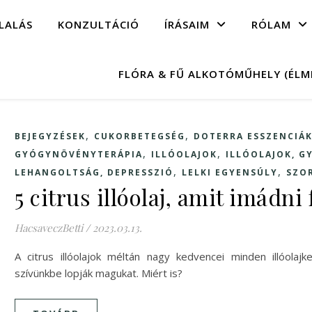
LALÁS
KONZULTÁCIÓ
ÍRÁSAIM
RÓLAM
FLÓRA & FŰ ALKOTÓMŰHELY (ÉL
,
,
BEJEGYZÉSEK
CUKORBETEGSÉG
DOTERRA ESSZENCIÁ
,
,
GYÓGYNÖVÉNYTERÁPIA
ILLÓOLAJOK
ILLÓOLAJOK, 
,
,
LEHANGOLTSÁG, DEPRESSZIÓ
LELKI EGYENSÚLY
SZO
5 citrus illóolaj, amit imádni
HacsaveczBetti
/
2023.03.13.
A citrus illóolajok méltán nagy kedvencei minden illóola
szívünkbe lopják magukat. Miért is?