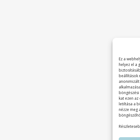
Ez a webhely
helyez el a
biztosításá
beállítások
anonimizált
alkalmazása
böngészési é
kat ezen az
letiltása a
nézze meg 
böngészőhö
Részleteseb