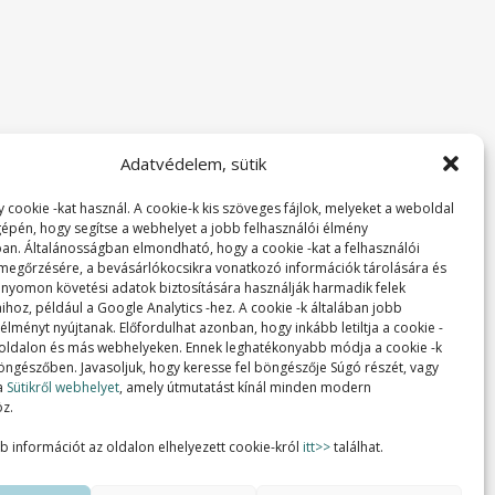
Adatvédelem, sütik
 cookie -kat használ. A cookie-k kis szöveges fájlok, melyeket a weboldal
 gépén, hogy segítse a webhelyet a jobb felhasználói élmény
ban. Általánosságban elmondható, hogy a cookie -kat a felhasználói
 megőrzésére, a bevásárlókocsikra vonatkozó információk tárolására és
 nyomon követési adatok biztosítására használják harmadik felek
ihoz, például a Google Analytics -hez. A cookie -k általában jobb
lményt nyújtanak. Előfordulhat azonban, hogy inkább letiltja a cookie -
 oldalon és más webhelyeken. Ennek leghatékonyabb módja a cookie -k
 böngészőben. Javasoljuk, hogy keresse fel böngészője Súgó részét, vagy
a
Sütikről webhelyet
, amely útmutatást kínál minden modern
z.
b információt az oldalon elhelyezett cookie-król
itt>>
találhat.