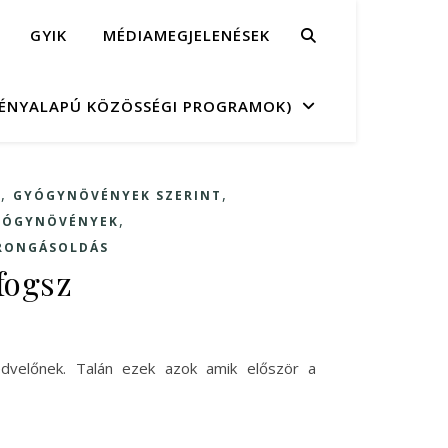
GYIK
MÉDIAMEGJELENÉSEK
MÉNYALAPÚ KÖZÖSSÉGI PROGRAMOK)
,
,
K
GYÓGYNÖVÉNYEK SZERINT
,
GYÓGYNÖVÉNYEK
RONGÁSOLDÁS
 fogsz
jkedvelőnek. Talán ezek azok amik először a