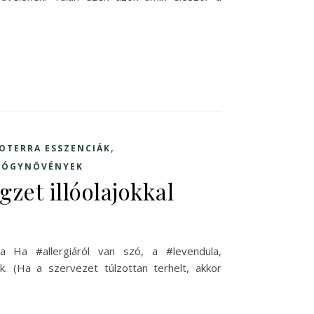
,
OTERRA ESSZENCIÁK
GYÓGYNÖVÉNYEK
gzet illóolajokkal
la Ha #allergiáról van szó, a #levendula,
k. (Ha a szervezet túlzottan terhelt, akkor