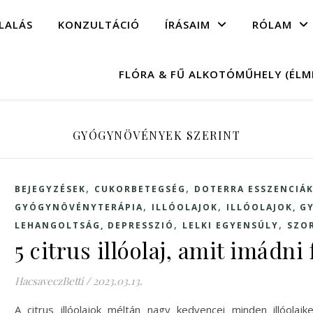
LALÁS
KONZULTÁCIÓ
ÍRÁSAIM
RÓLAM
FLÓRA & FŰ ALKOTÓMŰHELY (ÉL
GYÓGYNÖVÉNYEK SZERINT
,
,
BEJEGYZÉSEK
CUKORBETEGSÉG
DOTERRA ESSZENCIÁ
,
,
GYÓGYNÖVÉNYTERÁPIA
ILLÓOLAJOK
ILLÓOLAJOK, 
,
,
LEHANGOLTSÁG, DEPRESSZIÓ
LELKI EGYENSÚLY
SZO
5 citrus illóolaj, amit imádni
HacsaveczBetti
/
2023.03.13.
A citrus illóolajok méltán nagy kedvencei minden illóola