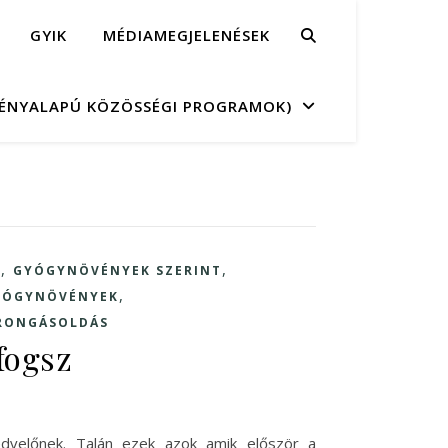
GYIK
MÉDIAMEGJELENÉSEK
MÉNYALAPÚ KÖZÖSSÉGI PROGRAMOK)
,
,
K
GYÓGYNÖVÉNYEK SZERINT
,
GYÓGYNÖVÉNYEK
RONGÁSOLDÁS
 fogsz
jkedvelőnek. Talán ezek azok amik először a