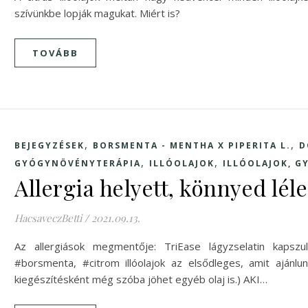
szívünkbe lopják magukat. Miért is?
TOVÁBB
,
,
BEJEGYZÉSEK
BORSMENTA - MENTHA X PIPERITA L.
D
,
,
GYÓGYNÖVÉNYTERÁPIA
ILLÓOLAJOK
ILLÓOLAJOK, 
Allergia helyett, könnyed léle
HacsaveczBetti
/
2021.09.13.
Az allergiások megmentője: TriEase lágyzselatin kapszu
#borsmenta, #citrom illóolajok az elsődleges, amit ajánlun
kiegészítésként még szóba jöhet egyéb olaj is.) AKI…