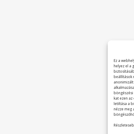
Ez a webhely
helyez el a
biztosításá
beállítások
anonimizált
alkalmazása
böngészési é
kat ezen az
letiltása a
nézze meg 
böngészőhö
Részleteseb