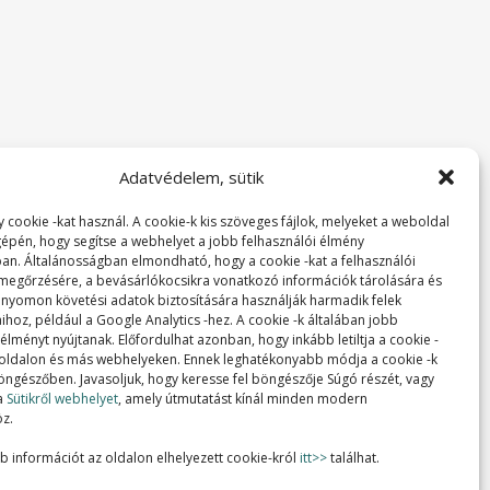
Adatvédelem, sütik
 cookie -kat használ. A cookie-k kis szöveges fájlok, melyeket a weboldal
 gépén, hogy segítse a webhelyet a jobb felhasználói élmény
ban. Általánosságban elmondható, hogy a cookie -kat a felhasználói
 megőrzésére, a bevásárlókocsikra vonatkozó információk tárolására és
 nyomon követési adatok biztosítására használják harmadik felek
ihoz, például a Google Analytics -hez. A cookie -k általában jobb
lményt nyújtanak. Előfordulhat azonban, hogy inkább letiltja a cookie -
 oldalon és más webhelyeken. Ennek leghatékonyabb módja a cookie -k
 böngészőben. Javasoljuk, hogy keresse fel böngészője Súgó részét, vagy
a
Sütikről webhelyet
, amely útmutatást kínál minden modern
z.
b információt az oldalon elhelyezett cookie-król
itt>>
találhat.