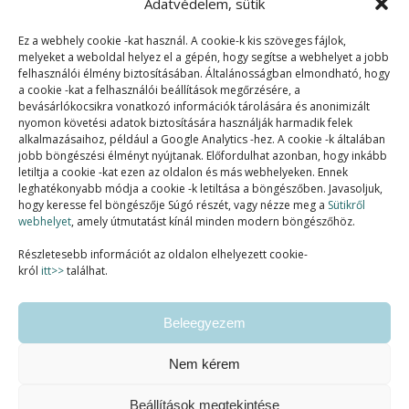
Adatvédelem, sütik
Ez a webhely cookie -kat használ. A cookie-k kis szöveges fájlok,
melyeket a weboldal helyez el a gépén, hogy segítse a webhelyet a jobb
felhasználói élmény biztosításában. Általánosságban elmondható, hogy
a cookie -kat a felhasználói beállítások megőrzésére, a
bevásárlókocsikra vonatkozó információk tárolására és anonimizált
nyomon követési adatok biztosítására használják harmadik felek
alkalmazásaihoz, például a Google Analytics -hez. A cookie -k általában
jobb böngészési élményt nyújtanak. Előfordulhat azonban, hogy inkább
letiltja a cookie -kat ezen az oldalon és más webhelyeken. Ennek
SZAKMAI TAGSÁGOK:
leghatékonyabb módja a cookie -k letiltása a böngészőben. Javasoljuk,
hogy keresse fel böngészője Súgó részét, vagy nézze meg a
Sütikről
webhelyet
, amely útmutatást kínál minden modern böngészőhöz.
Részletesebb információt az oldalon elhelyezett cookie-
król
itt>>
találhat.
Beleegyezem
Nem kérem
Beállítások megtekintése