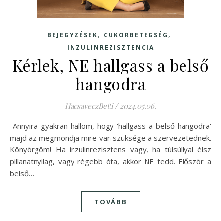
,
,
BEJEGYZÉSEK
CUKORBETEGSÉG
INZULINREZISZTENCIA
Kérlek, NE hallgass a belső
hangodra
HacsaveczBetti
/
2024.05.06.
Annyira gyakran hallom, hogy 'hallgass a belső hangodra'
majd az megmondja mire van szüksége a szervezetednek.
Könyörgöm! Ha inzulinrezisztens vagy, ha túlsúllyal élsz
pillanatnyilag, vagy régebb óta, akkor NE tedd. Először a
belső…
TOVÁBB