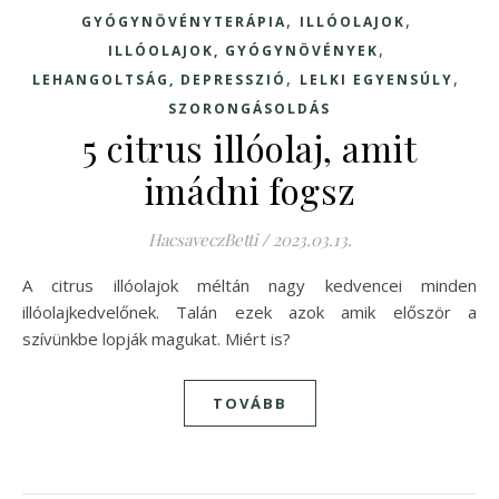
,
,
GYÓGYNÖVÉNYTERÁPIA
ILLÓOLAJOK
,
ILLÓOLAJOK, GYÓGYNÖVÉNYEK
,
,
LEHANGOLTSÁG, DEPRESSZIÓ
LELKI EGYENSÚLY
SZORONGÁSOLDÁS
5 citrus illóolaj, amit
imádni fogsz
HacsaveczBetti
/
2023.03.13.
A citrus illóolajok méltán nagy kedvencei minden
illóolajkedvelőnek. Talán ezek azok amik először a
szívünkbe lopják magukat. Miért is?
TOVÁBB