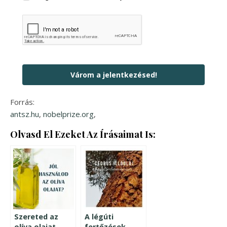
Várom a jelentkezésed!
Forrás:
antsz.hu
,
nobelprize.org
,
Olvasd El Ezeket Az Írásaimat Is:
Szereted az
A légúti
olíva olajat,
fertőzések