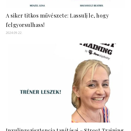
A siker titkos művészete: Lassulj le, hogy
felgyorsulhass!
2024.09.22.
Inzulinrezisztencia tanításai – Street Training