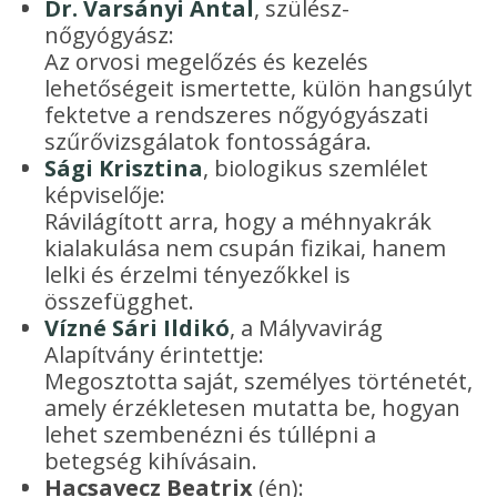
Dr. Varsányi Antal
, szülész-
nőgyógyász:
Az orvosi megelőzés és kezelés
lehetőségeit ismertette, külön hangsúlyt
fektetve a rendszeres nőgyógyászati
szűrővizsgálatok fontosságára.
Sági Krisztina
, biologikus szemlélet
képviselője:
Rávilágított arra, hogy a méhnyakrák
kialakulása nem csupán fizikai, hanem
lelki és érzelmi tényezőkkel is
összefügghet.
Vízné Sári Ildikó
, a Mályvavirág
Alapítvány érintettje:
Megosztotta saját, személyes történetét,
amely érzékletesen mutatta be, hogyan
lehet szembenézni és túllépni a
betegség kihívásain.
Hacsavecz Beatrix
(én):