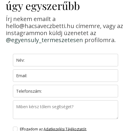
úgy egyszerűbb
Írj nekem emailt a
hello@hacsaveczbetti.hu címemre, vagy az
instagrammon küldj üzenetet az
@egyensuly_termeszetesen
profilomra.
Elfogadom az
Adatkezelési Tájékoztatót
.