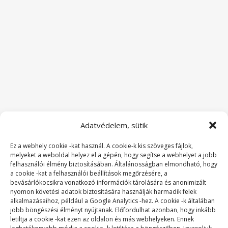
Adatvédelem, sütik
Ez a webhely cookie -kat használ. A cookie-k kis szöveges fájlok,
melyeket a weboldal helyez el a gépén, hogy segítse a webhelyet a jobb
felhasználói élmény biztosításában. Általánosságban elmondható, hogy
a cookie -kat a felhasználói beállítások megőrzésére, a
bevásárlókocsikra vonatkozó információk tárolására és anonimizált
nyomon követési adatok biztosítására használják harmadik felek
alkalmazásaihoz, például a Google Analytics -hez. A cookie -k általában
jobb böngészési élményt nyújtanak. Előfordulhat azonban, hogy inkább
letiltja a cookie -kat ezen az oldalon és más webhelyeken. Ennek
SZAKMAI TAGSÁGOK: