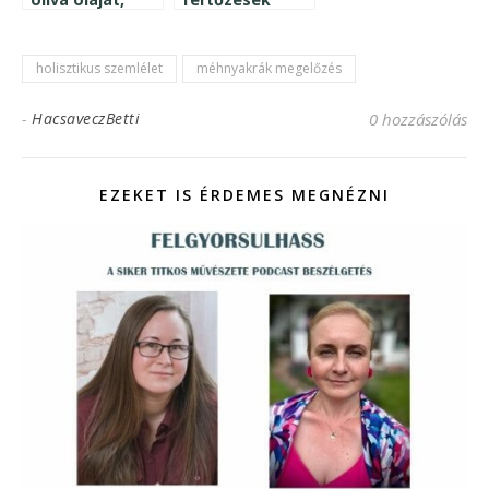
tudod is hogy
ellenszere
számos
jótékony
holisztikus szemlélet
méhnyakrák megelőzés
hatása van? –
erre figyelj a
-
HacsaveczBetti
0 hozzászólás
használatánál!
EZEKET IS ÉRDEMES MEGNÉZNI