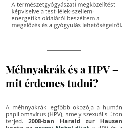
A természetgyógyászati megközelítést
képviselve a test-lélek-szellem-
energetika oldaláról beszéltem a
megelőzés és a gyógyulás lehetőségeiről.
Méhnyakrák és a HPV –
mit érdemes tudni?
A méhnyakrák legfőbb okozója a humán
papillomavírus (HPV), amely szexuális úton
terjed.
2008-ban Harald zur Hausen
kapta az
orvosi Nobel-díjat
a HPV és a