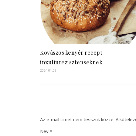
Kovászos kenyér recept
inzulinrezisztenseknek
2024.01.09.
Az e-mail címet nem tesszük közzé.
A kötele
Név
*