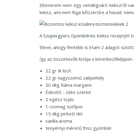
Elismerem nem egy vendégváró kekszről van 
keksz, ami nem fújja lufiszerűre a hasad. Vann
A
Szupergyors Gyömbéres Keksz
receptjét h
Eleve, ahogy fentebb is írtam 2 adagot sütöt
Így az összetevők listája a következőképpen a
22 gr tk liszt
22 gr nagyszemű zabpehely
30 dkg Ráma margarin
Édesítő – ízlés szerint
2 egész tojás
1 csomag sütőpor
15 dkg pirított dió
vanília aroma
tenyérnyi méretű friss gyömbér