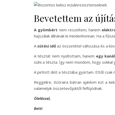
Bevetettem az újít
A gyömbért
nem reszeltem, hanem
elektr
hajszálak állnának ki mindenhonnan. Ha a fűs
A
sütési idő
az összetétel változása és a kö
A tésztát nem nyúltottam, hanem
egy kanál
sülni a tészta. Így nem mondom, hogy sokka
A pirított diót a tésztába gyúrtam. Ettől csa
Reggelire, tízóraira bátran ajánlom ezt a ke
valamelyik összetevőjüktől felfújódnak.
Öleléssel,
Betti