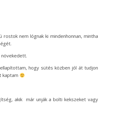
ú rostok nem lógnak ki mindenhonnan, mintha
ségét.
 növekedett.
ellapítottam, hogy sütés közben jól át tudjon
st kaptam
gítség, akik már unják a bolti kekszeket vagy