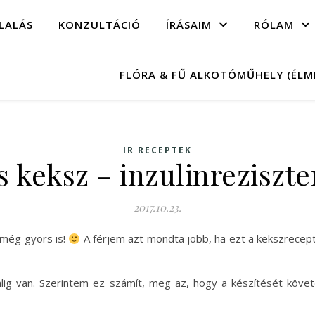
LALÁS
KONZULTÁCIÓ
ÍRÁSAIM
RÓLAM
FLÓRA & FŰ ALKOTÓMŰHELY (ÉL
IR RECEPTEK
keksz – inzulinreziszten
2017.10.23.
 még gyors is!
A férjem azt mondta jobb, ha ezt a kekszrecep
ig van. Szerintem ez számít, meg az, hogy a készítését követ