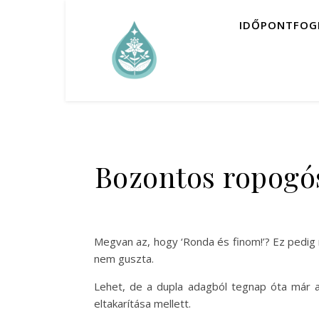
IDŐPONTFOG
Bozontos ropogós 
Megvan az, hogy ‘Ronda és finom!’? Ez pedig
nem guszta.
Lehet, de a dupla adagból tegnap óta már al
eltakarítása mellett.