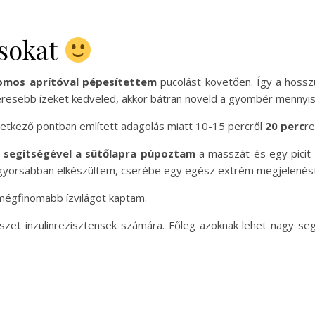
ásokat
omos aprítóval pépesítettem
pucolást követően. Így a hossz
zeresebb ízeket kedveled, akkor bátran növeld a gyömbér mennyi
vetkező pontban említett adagolás miatt 10-15 percről
20 perc
re
 segítségével a sütőlapra púpoztam
a masszát és egy picit 
l gyorsabban elkészültem, cserébe egy egész extrém megjelené
k mégfinomabb ízvilágot kaptam.
kszet inzulinrezisztensek számára. Főleg azoknak lehet nagy se