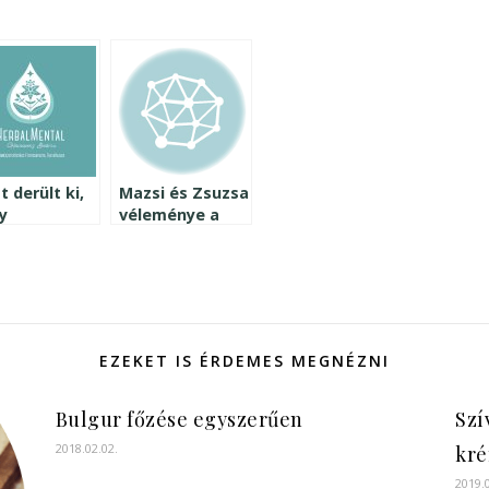
 derült ki,
Mazsi és Zsuzsa
y
véleménye a
linrezisztens
teljeskiőrlésű
y? Vizsgáld
zsömle
 a
receptemről
kásaidat!
EZEKET IS ÉRDEMES MEGNÉZNI
Bulgur főzése egyszerűen
Szí
2018.02.02.
kré
2019.