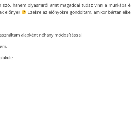
szó, hanem olyasmiről amit magaddal tudsz vinni a munkába é
ak előnyei!
Ezekre az előnyökre gondoltam, amikor bártan elkez
asználtam alapként néhány módosítással.
tem.
lakult: