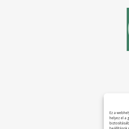
Ez a webhely
helyez el a
biztosításá
beállítások