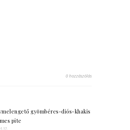
0 hozzászólás
vmelengető gyömbéres-diós-khakis
mes pite
01.17.