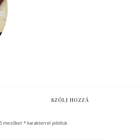
SZÓLJ HOZZÁ
ző mezőket
*
karakterrel jelöltük