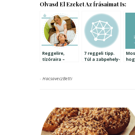
Olvasd El Ezeket Az Írásaimat Is:
Reggelire,
7 reggeli tipp.
Most
tízóraira –
Túl a zabpehely-
hog
Szupergyors
víz kombón
inzu
gyömbéres
vag
keksz
meg
-
HacsaveczBetti
inzulinrezisztenseknek
szo