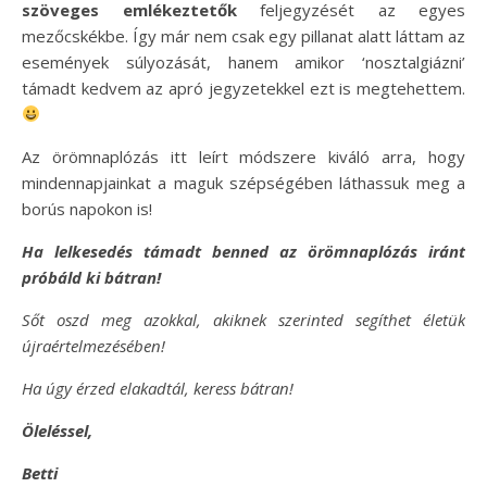
szöveges emlékeztetők
feljegyzését az egyes
mezőcskékbe. Így már nem csak egy pillanat alatt láttam az
események súlyozását, hanem amikor ‘nosztalgiázni’
támadt kedvem az apró jegyzetekkel ezt is megtehettem.
Az örömnaplózás itt leírt módszere kiváló arra, hogy
mindennapjainkat a maguk szépségében láthassuk meg a
borús napokon is!
Ha lelkesedés támadt benned az örömnaplózás iránt
próbáld ki bátran!
Sőt oszd meg azokkal, akiknek szerinted segíthet életük
újraértelmezésében!
Ha úgy érzed elakadtál, keress bátran!
Öleléssel,
Betti