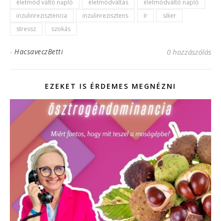
keksz
életmód váltó napló
életmódváltás
életmódváltó napló
inzulinrezisztenseknek
inzulinrezisztencia
inzulinrezisztens
Ir
siker
stressz
szokás
-
HacsaveczBetti
0 hozzászólás
EZEKET IS ÉRDEMES MEGNÉZNI