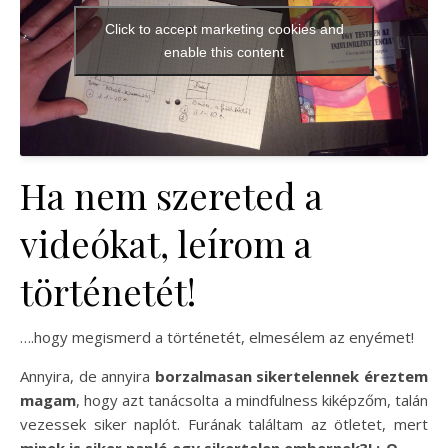
Click to accept marketing cookies and
enable this content
Ha nem szereted a
videókat, leírom a
történetét!
….hogy megismerd a történetét, elmesélem az enyémet!
Annyira, de annyira
borzalmasan sikertelennek éreztem
magam
, hogy azt tanácsolta a mindfulness kiképzőm, talán
vezessek siker naplót. Furának találtam az ötletet, mert
minek is siker napló egy sikertelen embernek?! :-O