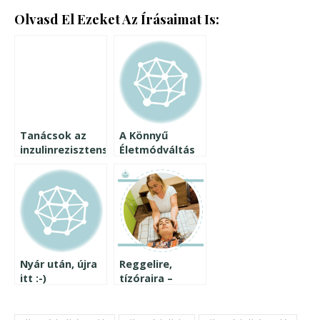
Olvasd El Ezeket Az Írásaimat Is:
Tanácsok az
A Könnyű
inzulinrezisztens
Életmódváltás
életmódváltás
Program
megszervezéséhez
háttere és
motivációja
Nyár után, újra
Reggelire,
itt :-)
tízóraira –
ajándékkal
Szupergyors
készültem
gyömbéres