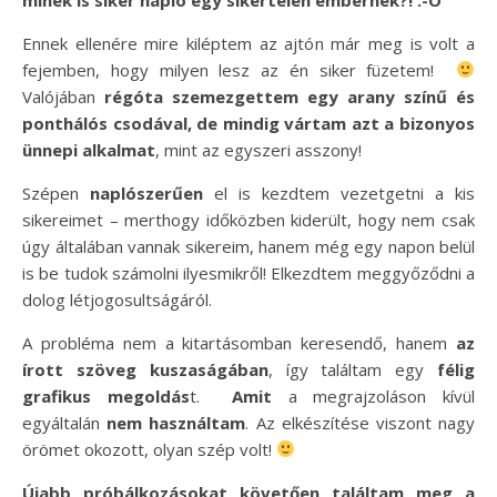
Ennek ellenére mire kiléptem az ajtón már meg is volt a
fejemben, hogy milyen lesz az én siker füzetem!
Valójában
régóta szemezgettem egy arany színű és
ponthálós csodával, de mindig vártam azt a bizonyos
ünnepi alkalmat
, mint az egyszeri asszony!
Szépen
naplószerűen
el is kezdtem vezetgetni a kis
sikereimet – merthogy időközben kiderült, hogy nem csak
úgy általában vannak sikereim, hanem még egy napon belül
is be tudok számolni ilyesmikről! Elkezdtem meggyőződni a
dolog létjogosultságáról.
A probléma nem a kitartásomban keresendő, hanem
az
írott szöveg kuszaságában
, így találtam egy
félig
grafikus megoldás
t.
Amit
a megrajzoláson kívül
egyáltalán
nem használtam
. Az elkészítése viszont nagy
örömet okozott, olyan szép volt!
Újabb próbálkozásokat követően találtam meg a