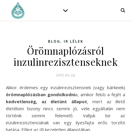
,
BLOG
IR LÉLEK
Örömnaplózásról
inzulinrezisztenseknek
2017.10.24.
Akkor érdemes egy inzulinrezisztensnek (vagy bárkinek)
örömnaplózásban gondolkodni
a, amikor felüti a fejét a
kedvetlenség, az életúnt állapot
, mert az illető
életében bizony nincs semmi jó, vele egyáltalán nem
történik semmi felemelő. Valljuk be az
inzulinrezisztenciának van egy ilyesfajta erős torzító
hatása. Főleg az IR kezeletlen állapotában.