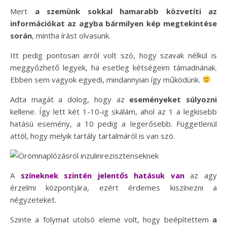
Mert
a szemünk sokkal hamarabb közvetíti az
információkat az agyba bármilyen kép megtekintése
során
, mintha írást olvasunk.
Itt pedig pontosan arról volt szó, hogy szavak nélkül is
meggyőzhető legyek, ha esetleg kétségeim támadnának.
Ebben sem vagyok egyedi, mindannyian így működünk.
Adta magát a dolog, hogy az
eseményeket súlyozni
kellene. Így lett két 1-10-ig skálám, ahol az 1 a legkisebb
hatású esemény, a 10 pedig a legerősebb. Függetlenül
attól, hogy melyik tartály tartalmáról is van szó.
A
színeknek szintén jelentős hatásuk van
az agy
érzelmi központjára, ezért érdemes kiszínezni a
négyzeteket.
Szinte a folymat utolsó eleme volt, hogy beépítettem
a