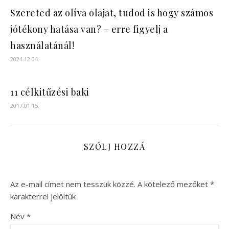
Szereted az olíva olajat, tudod is hogy számos
jótékony hatása van? – erre figyelj a
használatánál!
2024.12.04.
11 célkitűzési baki
2017.01.15.
SZÓLJ HOZZÁ
Az e-mail címet nem tesszük közzé.
A kötelező mezőket
*
karakterrel jelöltük
Név
*