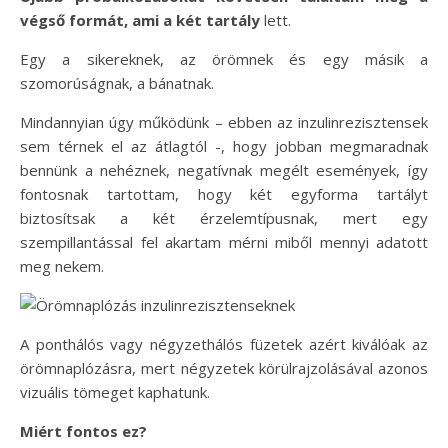
végső formát, ami a két tartály
lett.
Egy a sikereknek, az örömnek és egy másik a
szomorúságnak, a bánatnak.
Mindannyian úgy működünk – ebben az inzulinrezisztensek
sem térnek el az átlagtól -, hogy jobban megmaradnak
bennünk a nehéznek, negatívnak megélt események, így
fontosnak tartottam, hogy két egyforma tartályt
biztosítsak a két érzelemtípusnak, mert egy
szempillantással fel akartam mérni miből mennyi adatott
meg nekem.
A ponthálós vagy négyzethálós füzetek azért kiválóak az
örömnaplózásra, mert négyzetek körülrajzolásával azonos
vizuális tömeget kaphatunk.
Miért fontos ez?