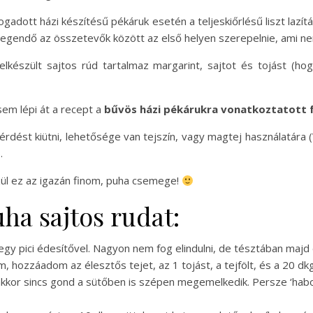
ogadott házi készítésű pékáruk esetén a teljeskiőrlésű liszt lazí
legendő az összetevők között az első helyen szerepelnie, ami nem f
elkészült sajtos rúd tartalmaz margarint, sajtot és tojást (hog
em lépi át a recept a
bűvös házi pékárukra vonatkoztatott f
kérdést kiütni, lehetősége van tejszín, vagy magtej használatára
).
ül ez az igazán finom, puha csemege!
uha sajtos rudat:
gy pici édesítővel. Nagyon nem fog elindulni, de tésztában majd 
 hozzáadom az élesztős tejet, az 1 tojást, a tejfölt, és a 20 dkg
akkor sincs gond a sütőben is szépen megemelkedik. Persze ‘hab