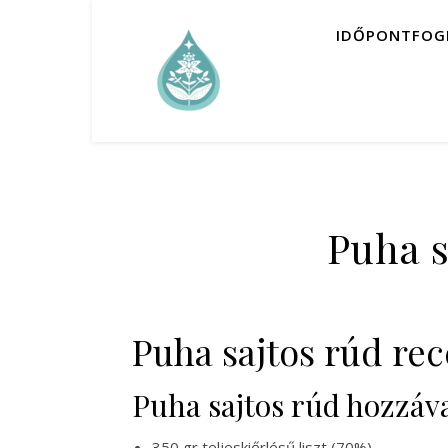
IDŐPONTFOG
Puha s
Puha sajtos rúd rece
Puha sajtos rúd hozzáva
350 gr teljeskiőrlésű liszt (70%)