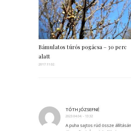
Bámulatos túrós pogácsa – 30 perc
alatt
2017.11.02.
TÓTH JÓZSEFNÉ
2023.04.04. - 13:32
A puha sajtos rúd össze állításá