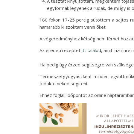
A tésztát kinyújtottam, megkentem tojáss
egyformák legyenek a rudak, de mi így is 
180 fokon 17-25 percig sütöttem a sajtos rud
hamarabb ki szoktam venni őket.
A végeredményhez kétség nem férhet hozzá.
Az eredeti receptet
itt találod
, amit inzulinr
Ha pedig úgy érzed segítségre van szüksége
Természetgyógyászként minden együttműköd
tudok-e neked segíteni.
Ehhez foglalj időpontot az online naptáramba