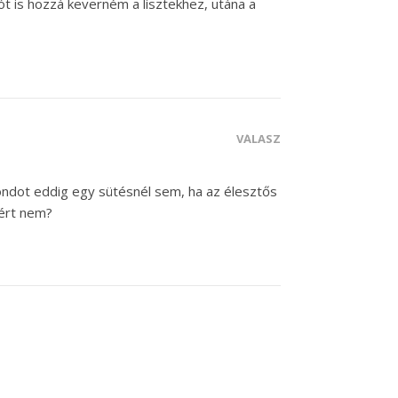
ót is hozzá keverném a lisztekhez, utána a
VÁLASZ
ondot eddig egy sütésnél sem, ha az élesztős
iért nem?