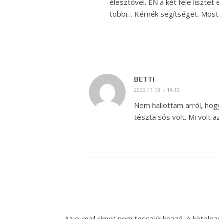
élesztővel. ÉN a két féle liszte
többi… Kérnék segítséget. Most 
BETTI
2023.11.13. - 14:10
Nem hallottam arról, hog
tészta sós volt. Mi volt 
Az e-mail címet nem tesszük közzé.
A kötele