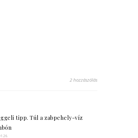
2 hozzászólás
eggeli tipp. Túl a zabpehely-víz
mbón
01.26.