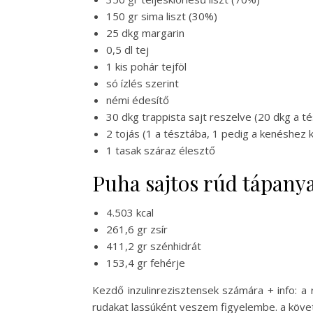
150 gr sima liszt (30%)
25 dkg margarin
0,5 dl tej
1 kis pohár tejföl
só ízlés szerint
némi édesítő
30 dkg trappista sajt reszelve (20 dkg a té
2 tojás (1 a tésztába, 1 pedig a kenéshez k
1 tasak száraz élesztő
Puha sajtos rúd tápanya
4.503 kcal
261,6 gr zsír
411,2 gr szénhidrát
153,4 gr fehérje
Kezdő inzulinrezisztensek számára + info: a r
rudakat lassúként veszem figyelembe. a köve