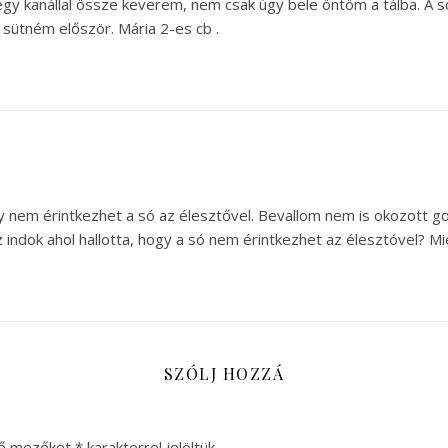
t egy kanállal össze keverem, nem csak úgy bele öntöm a tálba. A s
sütném először. Mária 2-es cb .
y nem érintkezhet a só az élesztővel. Bevallom nem is okozott g
az indok ahol hallotta, hogy a só nem érintkezhet az élesztóvel? M
SZÓLJ HOZZÁ
ző mezőket
*
karakterrel jelöltük