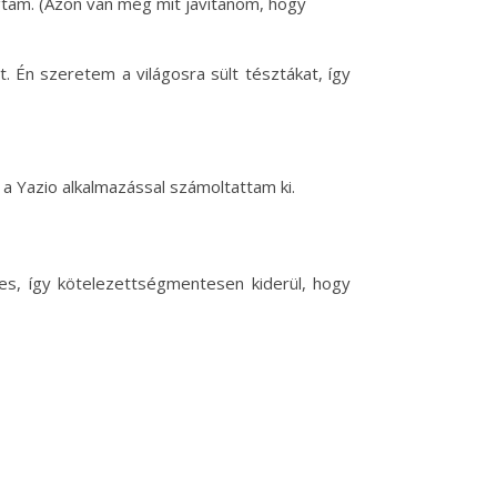
gtam. (Azon van még mit javítanom, hogy
. Én szeretem a világosra sült tésztákat, így
 a Yazio alkalmazással számoltattam ki.
, így kötelezettségmentesen kiderül, hogy