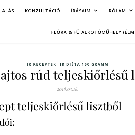
LALÁS
KONZULTÁCIÓ
ÍRÁSAIM
RÓLAM
FLÓRA & FŰ ALKOTÓMŰHELY (ÉL
,
IR RECEPTEK
IR DIÉTA 160 GRAMM
ajtos rúd teljeskiőrlésű l
2018.03.18.
pt teljeskiőrlésű lisztből
lói: