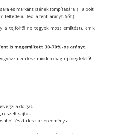
tására és markáns ízének tompítására. (Ha bolti
eltétlenül fedi a fenti arányt. Sőt.)
y a tejfölről ne tegyek most említést), amik
ent is megemlített 30-70%-os arányt.
 (Vigyázz nem lesz minden magtej megfelelő! –
elvégzi a dolgát.
 reszelt sajtot.
osabb’ tészta lesz az eredmény a