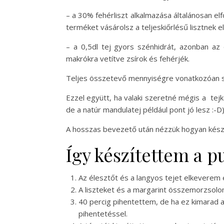
– a 30% fehérliszt alkalmazása általánosan elf
terméket vásárolsz a teljeskiőrlésű lisztnek e
– a 0,5dl tej gyors szénhidrát, azonban az 
makrókra vetítve zsírok és fehérjék.
Teljes összetevő mennyiségre vonatkozóan s
Ezzel együtt, ha valaki szeretné mégis a tej
de a natúr mandulatej például pont jó lesz :-D
A hosszas bevezető után nézzük hogyan kész
Így készítettem a p
Az élesztőt és a langyos tejet elkeverem e
A liszteket és a margarint összemorzsolom,
40 percig pihentettem, de ha ez kimarad 
pihentetéssel.