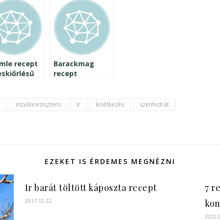
mle recept
Barackmag
eskiőrlésű
recept
tből
szerűen
a
inzulinrezisztens
Ir
kisétkezés
szénhidrát
EZEKET IS ÉRDEMES MEGNÉZNI
Ir barát töltött káposzta recept
7 r
2017.12.22.
ko
2022.