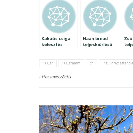
Kakaós csiga
Naan bread
Zsö
kelesztés
teljeskiőrlésű
telj
nélkül,
lisztből
lisz
teljeskiőrlésű
egy
lisztből
160gr
160gramm
ch
inzulinrezisztenci
-
HacsaveczBetti