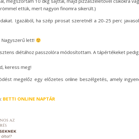
al, megszórtam 10 dkg sajttal, majd pizzaszeletővel csíkokra vá
örömmel ettük, mert nagyon finomra sikerült.)
akat. Igazából, ha szép pirosat szeretnél a 20-25 perc javasolt
 Nagyszerű lett!
ezisztens diétához passzolóra módosítottam. A tápértékeket pedig
d, keress meg!
ést megelőz egy előzetes online beszélgetés, amely ingyenes
n:
BETTI ONLINE NAPTÁR