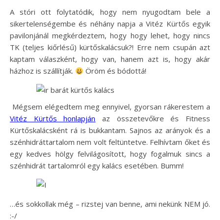
A stóri ott folytatódik, hogy nem nyugodtam bele a
sikertelenségembe és néhány napja a Vitéz Kürtős egyik
pavilonjánál megkérdeztem, hogy hogy lehet, hogy nincs
TK (teljes kiőrlésű) kürtőskalácsuk?! Erre nem csupán azt
kaptam válaszként, hogy van, hanem azt is, hogy akár
házhoz is szállítják.
Öröm és bódottá!
Mégsem elégedtem meg ennyivel, gyorsan rákerestem a
Vitéz Kürtős honlapján
az összetevőkre és Fitness
Kürtőskalácsként rá is bukkantam. Sajnos az arányok és a
szénhidráttartalom nem volt feltüntetve. Felhívtam őket és
egy kedves hölgy felvilágosított, hogy fogalmuk sincs a
szénhidrát tartalomról egy kalács esetében. Bumm!
…és sokkollak még – rizstej van benne, ami nekünk NEM jó.
:-/