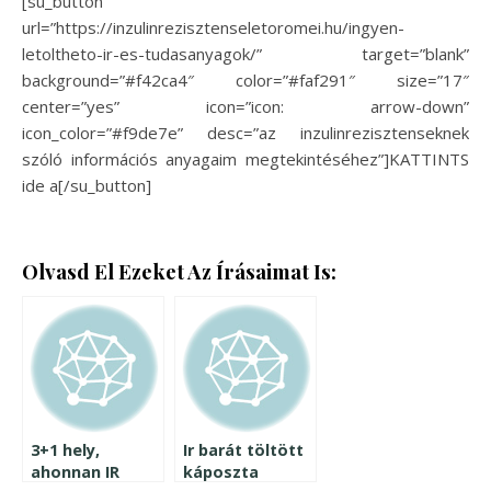
[su_button
url=”https://inzulinrezisztenseletoromei.hu/ingyen-
letoltheto-ir-es-tudasanyagok/” target=”blank”
background=”#f42ca4″ color=”#faf291″ size=”17″
center=”yes” icon=”icon: arrow-down”
icon_color=”#f9de7e” desc=”az inzulinrezisztenseknek
szóló információs anyagaim megtekintéséhez”]KATTINTS
ide a[/su_button]
Olvasd El Ezeket Az Írásaimat Is:
3+1 hely,
Ir barát töltött
ahonnan IR
káposzta