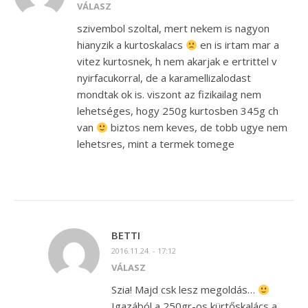
VÁLASZ
szivembol szoltal, mert nekem is nagyon
hianyzik a kurtoskalacs
en is irtam mar a
vitez kurtosnek, h nem akarjak e ertrittel v
nyirfacukorral, de a karamellizalodast
mondtak ok is. viszont az fizikailag nem
lehetséges, hogy 250g kurtosben 345g ch
van
biztos nem keves, de tobb ugye nem
lehetsres, mint a termek tomege
BETTI
2016.11.24. - 17:12
VÁLASZ
Szia! Majd csk lesz megoldás…
Igazából a 250gr-os kürtőskalács a