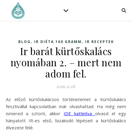
,
,
BLOG
IR DIÉTA 160 GRAMM
IR RECEPTEK
Ir barát kürtőskalács
nyomában 2. – mert nem
adom fel.
2016.11.18.
Az előző kürtőskalácsos történetemet a Kürtőskalács
fesztivállal kapcsolatban már olvashattad. Ha még nem
ismered a sztorit, akkor
IDE kattintva
olvasd el egy
hányatott IR-es első, bizakodó lépéseit a kürtőskalács
élvezete felé.