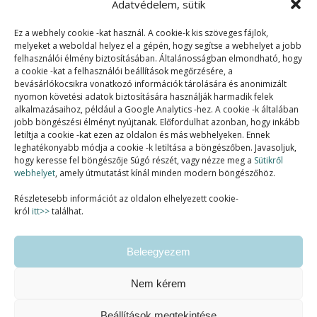
Adatvédelem, sütik
Ez a webhely cookie -kat használ. A cookie-k kis szöveges fájlok,
melyeket a weboldal helyez el a gépén, hogy segítse a webhelyet a jobb
felhasználói élmény biztosításában. Általánosságban elmondható, hogy
a cookie -kat a felhasználói beállítások megőrzésére, a
bevásárlókocsikra vonatkozó információk tárolására és anonimizált
nyomon követési adatok biztosítására használják harmadik felek
alkalmazásaihoz, például a Google Analytics -hez. A cookie -k általában
jobb böngészési élményt nyújtanak. Előfordulhat azonban, hogy inkább
letiltja a cookie -kat ezen az oldalon és más webhelyeken. Ennek
SZAKMAI TAGSÁGOK:
leghatékonyabb módja a cookie -k letiltása a böngészőben. Javasoljuk,
hogy keresse fel böngészője Súgó részét, vagy nézze meg a
Sütikről
webhelyet
, amely útmutatást kínál minden modern böngészőhöz.
Részletesebb információt az oldalon elhelyezett cookie-
król
itt>>
találhat.
Beleegyezem
Nem kérem
Beállítások megtekintése