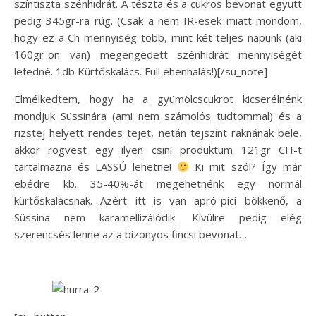
színtiszta szénhidrát. A tészta és a cukros bevonat együtt
pedig 345gr-ra rúg. (Csak a nem IR-esek miatt mondom,
hogy ez a Ch mennyiség több, mint két teljes napunk (aki
160gr-on van) megengedett szénhidrát mennyiségét
lefedné. 1db Kürtőskalács. Full éhenhalás!)[/su_note]
Elmélkedtem, hogy ha a gyümölcscukrot kicserélnénk
mondjuk Süssinára (ami nem számolós tudtommal) és a
rizstej helyett rendes tejet, netán tejszínt raknának bele,
akkor rögvest egy ilyen csini produktum 121gr CH-t
tartalmazna és LASSÚ lehetne!
Ki mit szól? Így már
ebédre kb. 35-40%-át megehetnénk egy normál
kürtőskalácsnak. Azért itt is van apró-pici bökkenő, a
Süssina nem karamellizálódik. Kívülre pedig elég
szerencsés lenne az a bizonyos fincsi bevonat…