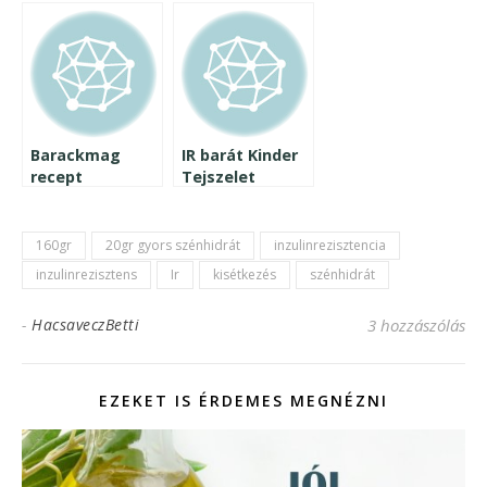
barát sütiket
recept
rendelhetsz
karácsonyra
Barackmag
IR barát Kinder
recept
Tejszelet
160gr
20gr gyors szénhidrát
inzulinrezisztencia
inzulinrezisztens
Ir
kisétkezés
szénhidrát
-
HacsaveczBetti
3 hozzászólás
EZEKET IS ÉRDEMES MEGNÉZNI