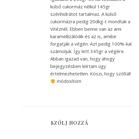
külső cukormáz nélkül 145gr
szénhidrátot tartalmaz. A külső
cukormázra pedig 20dkg-t mondtak a
Vitéznél. Ebben benne van az ami
karamellizálódik és az is, amibe
forgatják a végén. Azt pedig 100%-kal
számoljuk. Így lett 345gr a végére.
Abban igazad van, hogy ahogy
bejegyzésben leírtam úgy
értelmezhetetlen. Köszi, hogy szóltál!
módosítom
SZÓLJ HOZZÁ