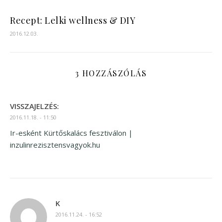
Recept: Lelki wellness & DIY
2016.12.03.
3 HOZZÁSZÓLÁS
VISSZAJELZÉS:
2016.11.18. - 11:50
Ir-esként Kürtőskalács fesztiválon |
inzulinrezisztensvagyok.hu
K
2016.11.24. - 16:52