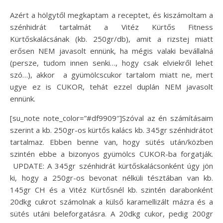
Azért a hölgytől megkaptam a receptet, és kiszámoltam a
szénhidrát tartalmát a Vitéz Kürtős Fitness
Kürtőskalácsának (kb. 250gr/db), amit a rizstej miatt
erősen NEM javasolt ennünk, ha mégis valaki bevállalná
(persze, tudom innen senki…, hogy csak elviekről lehet
szó…), akkor a gyümölcscukor tartalom miatt ne, mert
ugye ez is CUKOR, tehát ezzel duplán NEM javasolt
ennünk.
[su_note note_color=”#df9909″]Szóval az én számításaim
szerint a kb. 250gr-os kürtős kalács kb. 345gr szénhidrátot
tartalmaz. Ebben benne van, hogy sütés után/közben
szintén ebbe a bizonyos gyümölcs CUKOR-ba forgatják.
UPDATE: A 345gr szénhidrát kürtőskalácsonként úgy jön
ki, hogy a 250gr-os bevonat nélküli tésztában van kb.
145gr CH és a Vitéz Kürtősnél kb. szintén darabonként
20dkg cukrot számolnak a külső karamellizált mázra és a
sütés utáni beleforgatásra. A 20dkg cukor, pedig 200gr