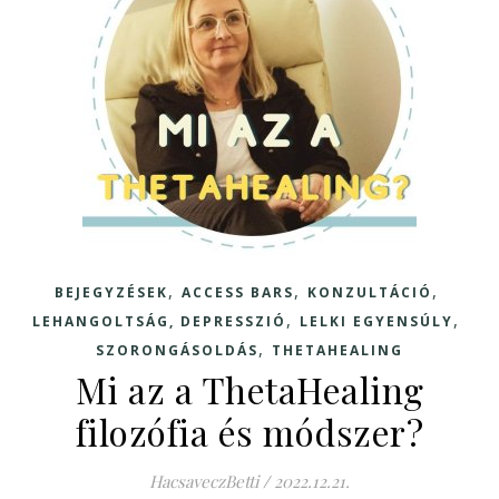
,
,
,
BEJEGYZÉSEK
ACCESS BARS
KONZULTÁCIÓ
,
,
LEHANGOLTSÁG, DEPRESSZIÓ
LELKI EGYENSÚLY
,
SZORONGÁSOLDÁS
THETAHEALING
Mi az a ThetaHealing
filozófia és módszer?
HacsaveczBetti
/
2022.12.21.