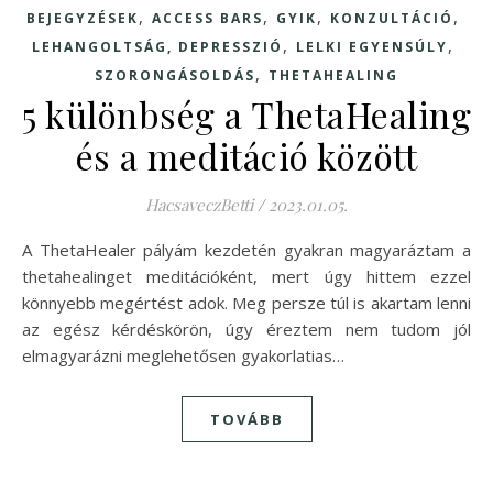
,
,
,
,
BEJEGYZÉSEK
ACCESS BARS
GYIK
KONZULTÁCIÓ
,
,
LEHANGOLTSÁG, DEPRESSZIÓ
LELKI EGYENSÚLY
,
SZORONGÁSOLDÁS
THETAHEALING
5 különbség a ThetaHealing
és a meditáció között
HacsaveczBetti
/
2023.01.05.
A ThetaHealer pályám kezdetén gyakran magyaráztam a
thetahealinget meditációként, mert úgy hittem ezzel
könnyebb megértést adok. Meg persze túl is akartam lenni
az egész kérdéskörön, úgy éreztem nem tudom jól
elmagyarázni meglehetősen gyakorlatias…
TOVÁBB