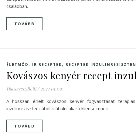
családban.
TOVÁBB
,
,
ÉLETMÓD
IR RECEPTEK
RECEPTEK INZULINREZISZTE
Kovászos kenyér recept inzu
HacsaveczBetti
/
2024.01.09.
A hosszan érlelt kovászos kenyér fogyasztását terápiá
inzulinrezisztenciából kilábalni akaró klienseimnek.
TOVÁBB