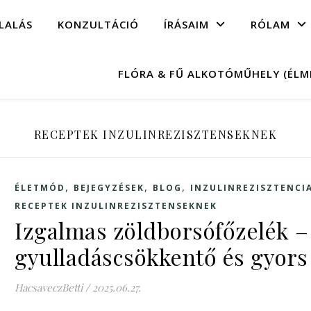
LALÁS
KONZULTÁCIÓ
ÍRÁSAIM
RÓLAM
FLÓRA & FŰ ALKOTÓMŰHELY (ÉL
RECEPTEK INZULINREZISZTENSEKNEK
,
,
,
ÉLETMÓD
BEJEGYZÉSEK
BLOG
INZULINREZISZTENCI
RECEPTEK INZULINREZISZTENSEKNEK
Izgalmas zöldborsófőzelék –
gyulladáscsökkentő és gyors
HacsaveczBetti
/
2025.06.27.