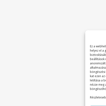
Ez a webhely
helyez el a
biztosításá
beállítások
anonimizált
alkalmazása
böngészési é
kat ezen az
letiltása a
nézze meg 
böngészőhö
Részleteseb