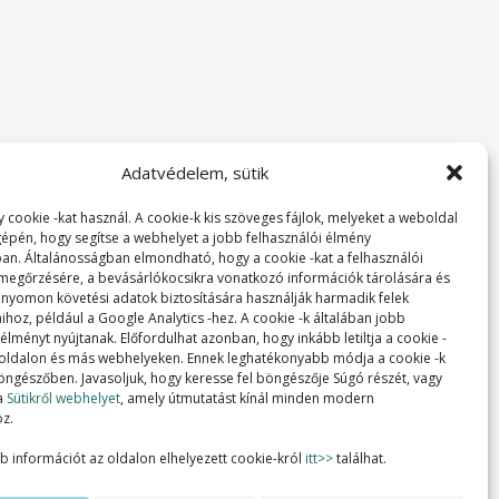
Adatvédelem, sütik
 cookie -kat használ. A cookie-k kis szöveges fájlok, melyeket a weboldal
 gépén, hogy segítse a webhelyet a jobb felhasználói élmény
ban. Általánosságban elmondható, hogy a cookie -kat a felhasználói
 megőrzésére, a bevásárlókocsikra vonatkozó információk tárolására és
 nyomon követési adatok biztosítására használják harmadik felek
ihoz, például a Google Analytics -hez. A cookie -k általában jobb
lményt nyújtanak. Előfordulhat azonban, hogy inkább letiltja a cookie -
 oldalon és más webhelyeken. Ennek leghatékonyabb módja a cookie -k
 böngészőben. Javasoljuk, hogy keresse fel böngészője Súgó részét, vagy
a
Sütikről webhelyet
, amely útmutatást kínál minden modern
z.
b információt az oldalon elhelyezett cookie-król
itt>>
találhat.