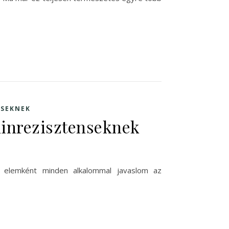
NSEKNEK
linrezisztenseknek
s elemként minden alkalommal javaslom az