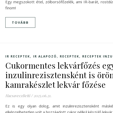
Egy megszokott étel, zölborsófőzelék, ami IR-barát, rostdús
finom!
TOVÁBB
,
,
,
IR RECEPTEK
IR ALAPOZÓ
RECEPTEK
RECEPTEK INZ
Cukormentes lekvárfőzés eg
inzulinrezisztensként is örö
kamrakészlet lekvár főzése
HacsaveczBetti
/
2025.06.21.
Ez is egy olyan dolog, amit inzulinrezisztensként másk
elképzelhetetlen volt a hozzáadott cukor nélkül készülő lekv