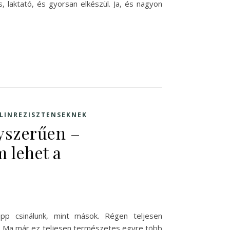
, laktató, és gyorsan elkészül. Ja, és nagyon
ULINREZISZTENSEKNEK
yszerűen –
m lehet a
épp csinálunk, mint mások. Régen teljesen
ár. Ma már ez teljesen természetes egyre több