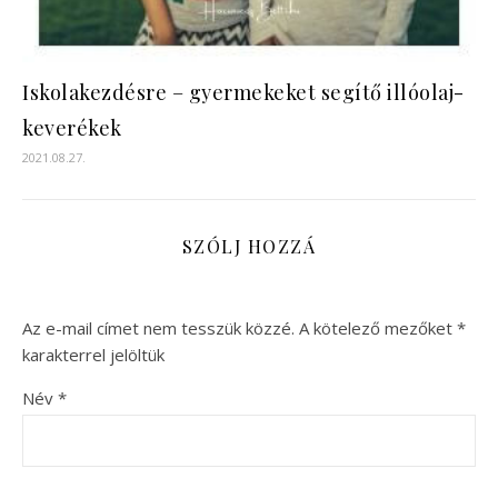
Iskolakezdésre – gyermekeket segítő illóolaj-
keverékek
2021.08.27.
SZÓLJ HOZZÁ
Az e-mail címet nem tesszük közzé.
A kötelező mezőket
*
karakterrel jelöltük
Név
*