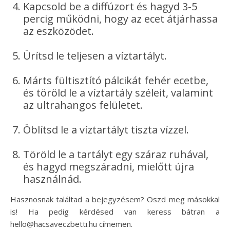
Kapcsold be a diffúzort és hagyd 3-5
percig működni, hogy az ecet átjárhassa
az eszközödet.
Ürítsd le teljesen a víztartályt.
Márts fültisztító pálcikát fehér ecetbe,
és töröld le a víztartály széleit, valamint
az ultrahangos felületet.
Öblítsd le a víztartályt tiszta vízzel.
Töröld le a tartályt egy száraz ruhával,
és hagyd megszáradni, mielőtt újra
használnád.
Hasznosnak találtad a bejegyzésem? Oszd meg másokkal
is! Ha pedig kérdésed van keress bátran a
hello@hacsaveczbetti.hu címemen.