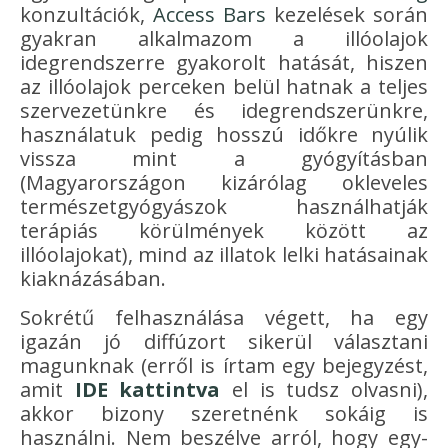
konzultációk,
Access Bars
kezelések során
gyakran alkalmazom a illóolajok
idegrendszerre gyakorolt hatását, hiszen
az illóolajok perceken belül hatnak a teljes
szervezetünkre és idegrendszerünkre,
használatuk pedig hosszú időkre nyúlik
vissza mint a gyógyításban
(Magyarországon kizárólag okleveles
természetgyógyászok használhatják
terápiás körülmények között az
illóolajokat), mind az illatok lelki hatásainak
kiaknázásában.
Sokrétű felhasználása végett, ha egy
igazán jó diffúzort sikerül választani
magunknak (erről is írtam egy bejegyzést,
amit
IDE kattintva
el is tudsz olvasni),
akkor bizony szeretnénk sokáig is
használni. Nem beszélve arról, hogy egy-