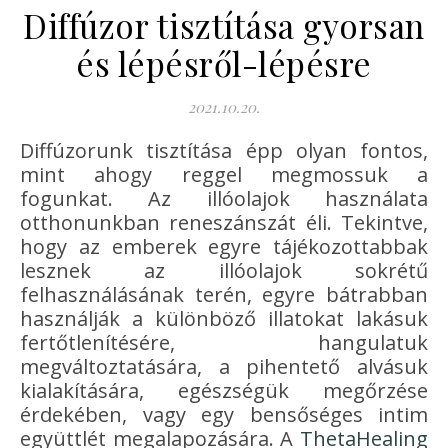
Diffúzor tisztítása gyorsan
és lépésről-lépésre
2021.10.20.
Diffúzorunk tisztítása épp olyan fontos,
mint ahogy reggel megmossuk a
fogunkat. Az illóolajok használata
otthonunkban reneszánszát éli. Tekintve,
hogy az emberek egyre tájékozottabbak
lesznek az illóolajok sokrétű
felhasználásának terén, egyre bátrabban
használják a különböző illatokat lakásuk
fertőtlenítésére, hangulatuk
megváltoztatására, a pihentető alvásuk
kialakítására, egészségük megőrzése
érdekében, vagy egy bensőséges intim
együttlét megalapozására. A
ThetaHealing