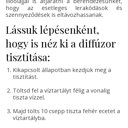
illóolajjal is átjáratni a berendezésünket,
hogy az esetleges lerakódások és
szennyeződések is eltávozhassanak.
Lássuk lépésenként,
hogy is néz ki a diffúzor
tisztítása:
Kikapcsolt állapotban kezdjük meg a
tisztítást.
Töltsd fel a víztartályt félig a vonalig
tiszta vízzel.
Majd tölts 10 csepp tiszta fehér ecetet a
víztartályba.