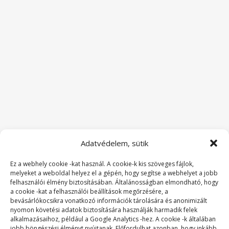
Adatvédelem, sütik
Ez a webhely cookie -kat használ. A cookie-k kis szöveges fájlok,
melyeket a weboldal helyez el a gépén, hogy segítse a webhelyet a jobb
felhasználói élmény biztosításában. Általánosságban elmondható, hogy
a cookie -kat a felhasználói beállítások megőrzésére, a
bevásárlókocsikra vonatkozó információk tárolására és anonimizált
nyomon követési adatok biztosítására használják harmadik felek
alkalmazásaihoz, például a Google Analytics -hez. A cookie -k általában
jobb böngészési élményt nyújtanak. Előfordulhat azonban, hogy inkább