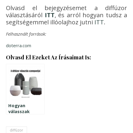
Olvasd el bejegyzésemet a diffúzor
választásáról
ITT
, és arról hogyan tudsz a
segítségemmel illóolajhoz jutni
ITT
.
Felhasznált források:
doterra.com
Olvasd El Ezeket Az Írásaimat Is:
Hogyan
válasszak
diffúzort?
diffúzor