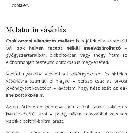
csökken.
Melatonin vásárlás
Csak orvosi ellenőrzés mellett
kezdjétek el a szedését!
Bár
sok helyen recept nélkül megvásárolható
–
gyógyszertárakban, bioboltokban, vagy ahogy írtam az
előhormonjait testépítő boltokban is megveheted.
Mielőtt nyakadba vennéd a lakókörnyezeted és hirtelen
vásárlásra szánnád el magad – persze csak az orvosi
jóváhagyást követően – javaslom, hogy
nézz szét az on-
line boltokban is
.
Az én történetem pontosan nem a fenti tanács tökéletes
kivitelezéséről szól – pedig nálam rosszabbul kevesen
viselik a boltról-boltra járást.
Miután a városban sehol nem találtam, semmiféle