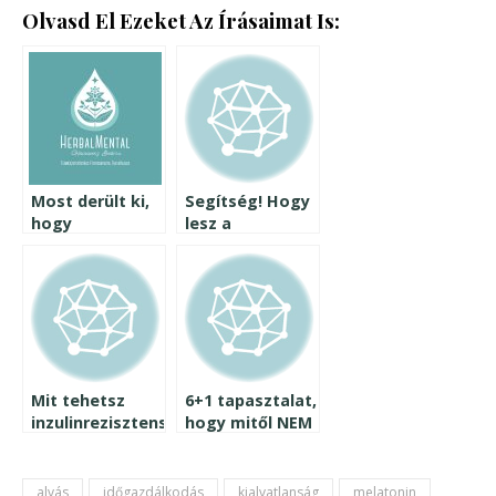
Olvasd El Ezeket Az Írásaimat Is:
Most derült ki,
Segítség! Hogy
hogy
lesz a
inzulinrezisztens
máktöltelék
vagy? Vizsgáld
krémes?!
meg a
szokásaidat!
Mit tehetsz
6+1 tapasztalat,
inzulinrezisztensként
hogy mitől NEM
a pihentető
működik a
alvásod
menütervezés
érdekében?
alvás
időgazdálkodás
kialvatlanság
melatonin