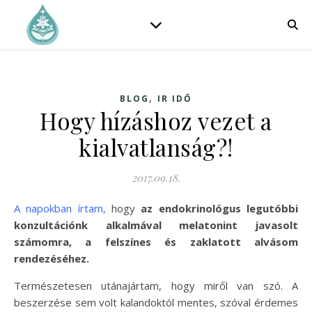
,
BLOG
IR IDŐ
Hogy hízáshoz vezet a
kialvatlanság?!
2017.09.18.
A napokban írtam
,
hogy
az endokrinológus legutóbbi
konzultációnk alkalmával melatonint javasolt
számomra, a felszínes és zaklatott alvásom
rendezéséhez.
Természetesen utánajártam, hogy miről van szó. A
beszerzése sem volt kalandoktól mentes, szóval érdemes