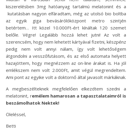
kiszerelésben 3mg hatóanyag tartalmú melatonint és a
kutatásban nagyon elfáradtam, még az utolsó bio boltba
az egyik giga bevásárólóközpont metro szintjén
betértem… Itt közel 10.000Ft-ért kínáltak 120 szemet
belőle. Végre! Legalább hozzá lehet jutni! Az volt a
szerencsém, hogy nem lehetett kártyával fizetni, készpénz
pedig nem volt annyi nálam, így volt lehetőségem
átgondolni a vesszőfutásom, és az első automata helyett
hazajöttem, hogy megnézzem az on-line árakat is. Ha jól
emlékszem nem volt 2.000Ft, amit végül megrendeltem.
Ami pont az egyike volt a doktornő által javasolt márkáknak.
A megbeszélteknek megfelelően elkezdtem szedni a
melatonint, r
emélem hamarosan a tapasztalataimról is
beszámolhatok Nektek!
Öleléssel,
Betti