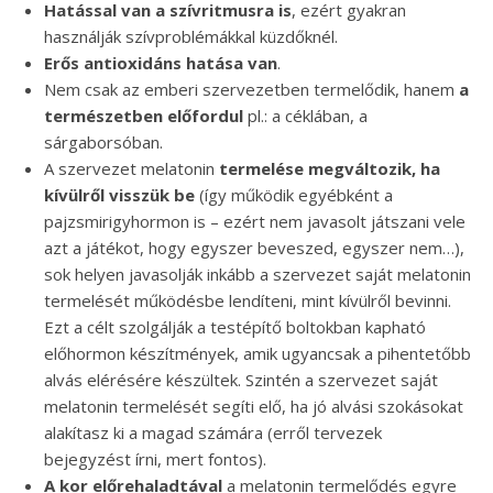
Hatással van a szívritmusra is
, ezért gyakran
használják szívproblémákkal küzdőknél.
Erős antioxidáns hatása van
.
Nem csak az emberi szervezetben termelődik, hanem
a
természetben előfordul
pl.: a céklában, a
sárgaborsóban.
A szervezet melatonin
termelése megváltozik, ha
kívülről visszük be
(így működik egyébként a
pajzsmirigyhormon is – ezért nem javasolt játszani vele
azt a játékot, hogy egyszer beveszed, egyszer nem…),
sok helyen javasolják inkább a szervezet saját melatonin
termelését működésbe lendíteni, mint kívülről bevinni.
Ezt a célt szolgálják a testépítő boltokban kapható
előhormon készítmények, amik ugyancsak a pihentetőbb
alvás elérésére készültek. Szintén a szervezet saját
melatonin termelését segíti elő, ha jó alvási szokásokat
alakítasz ki a magad számára (erről tervezek
bejegyzést írni, mert fontos).
A kor előrehaladtával
a melatonin termelődés egyre