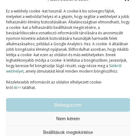
Ez a webhely cookie -kat használ. A cookie-k kis szöveges fájlok,
melyeket a weboldal helyez el a gépén, hogy segítse a webhelyet a jobb
felhasználói élmény biztosításában. Általánosságban elmondható, hogy
a cookie -kat a felhasználói beállítások megőrzésére, a
bevásárlókocsikra vonatkozó információk tárolására és anonimizált
nyomon követési adatok biztosítására használják harmadik felek
alkalmazásaihoz, például a Google Analytics -hez. A cookie -k általában
jobb böngészési élményt nyújtanak. Előfordulhat azonban, hogy inkább
letiltja a cookie -kat ezen az oldalon és más webhelyeken. Ennek
SZAKMAI TAGSÁGOK:
leghatékonyabb módja a cookie -k letiltása a böngészőben. Javasoljuk,
hogy keresse fel böngészője Súgó részét, vagy nézze meg a
Sütikről
webhelyet
, amely útmutatást kínál minden modern böngészőhöz.
Részletesebb információt az oldalon elhelyezett cookie-
król
itt>>
találhat.
Beleegyezem
Nem kérem
Beállítások megtekintése