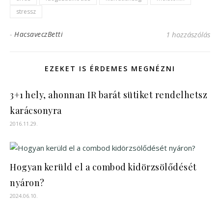
stressz
-
HacsaveczBetti
1 hozzászólás
EZEKET IS ÉRDEMES MEGNÉZNI
3+1 hely, ahonnan IR barát sütiket rendelhetsz
karácsonyra
2016.11.29.
Hogyan kerüld el a combod kidörzsölődését
nyáron?
2024.06.10.