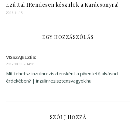
Ezúttal IRendesen készülök a Karácsonyra!
2016.11.15.
EGY HOZZÁSZÓLÁS
VISSZAJELZÉS:
2017.10.08. - 14:01
Mit tehetsz inzulinrezisztensként a pihentető alvásod
érdekében? | inzulinrezisztensvagyok.hu
SZÓLJ HOZZÁ