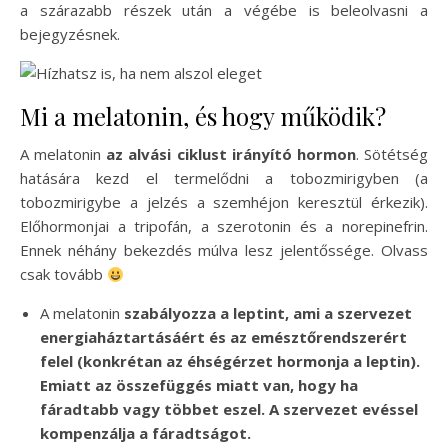
a szárazabb részek után a végébe is beleolvasni a
bejegyzésnek.
Mi a melatonin, és hogy működik?
A melatonin
az alvási ciklust irányító hormon
. Sötétség
hatására kezd el termelődni a tobozmirigyben (a
tobozmirigybe a jelzés a szemhéjon keresztül érkezik).
Előhormonjai a tripofán, a szerotonin és a norepinefrin.
Ennek néhány bekezdés múlva lesz jelentőssége. Olvass
csak tovább
A melatonin
szabályozza a leptint, ami a szervezet
energiaháztartásáért és az emésztőrendszerért
felel (konkrétan az éhségérzet hormonja a leptin).
Emiatt az összefüggés miatt van, hogy ha
fáradtabb vagy többet eszel. A szervezet evéssel
kompenzálja a fáradtságot.