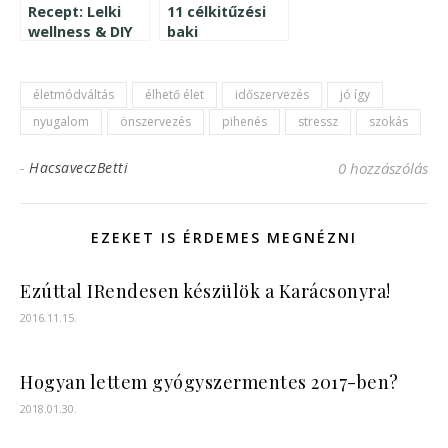
Recept: Lelki
11 célkitűzési
wellness & DIY
baki
életmódváltás
élhető élet
időszervezés
jó így
nyugalom
önszervezés
pihenés
stressz
szokás
-
HacsaveczBetti
0 hozzászólás
EZEKET IS ÉRDEMES MEGNÉZNI
Ezúttal IRendesen készülök a Karácsonyra!
2016.11.15.
Hogyan lettem gyógyszermentes 2017-ben?
2018.01.30.