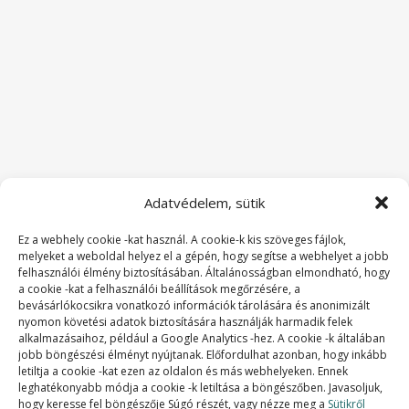
Adatvédelem, sütik
Ez a webhely cookie -kat használ. A cookie-k kis szöveges fájlok,
melyeket a weboldal helyez el a gépén, hogy segítse a webhelyet a jobb
felhasználói élmény biztosításában. Általánosságban elmondható, hogy
a cookie -kat a felhasználói beállítások megőrzésére, a
bevásárlókocsikra vonatkozó információk tárolására és anonimizált
nyomon követési adatok biztosítására használják harmadik felek
alkalmazásaihoz, például a Google Analytics -hez. A cookie -k általában
jobb böngészési élményt nyújtanak. Előfordulhat azonban, hogy inkább
letiltja a cookie -kat ezen az oldalon és más webhelyeken. Ennek
SZAKMAI TAGSÁGOK:
leghatékonyabb módja a cookie -k letiltása a böngészőben. Javasoljuk,
hogy keresse fel böngészője Súgó részét, vagy nézze meg a
Sütikről