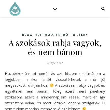
,
,
,
BLOG
ÉLETMÓD
IR IDŐ
IR LÉLEK
A szokások rabja vagyok,
és nem bánom
2017.01.02.
Hazaérkeztünk otthonról és azt hiszem ezt imádom a
legjobban, amikor ismét visszatérhetek a már jól
megszokott rutinjaimhoz.
A szokásaim rabja vagyok és
egyáltalán nem bánom, főleg azért mert jónéhány
szokásom azért a mindennapjaim része, mert én így
szerettem volna, és mert létükkel engem szolgálnak. El
sem tudom mondani mennyire jó ezt leírnom!