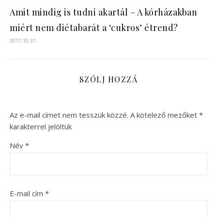
Amit mindig is tudni akartál – A kórházakban
miért nem diétabarát a ‘cukros’ étrend?
2017.10.31.
SZÓLJ HOZZÁ
Az e-mail címet nem tesszük közzé.
A kötelező mezőket
*
karakterrel jelöltük
Név
*
E-mail cím
*