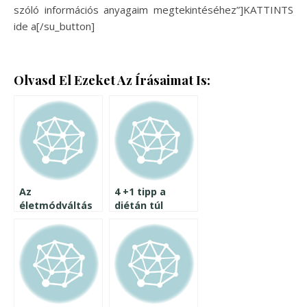
szóló információs anyagaim megtekintéséhez”]KATTINTS
ide a[/su_button]
Olvasd El Ezeket Az Írásaimat Is:
Az
4 +1 tipp a
életmódváltás
diétán túl
alapja – a JÓ
szokások
kialakítása