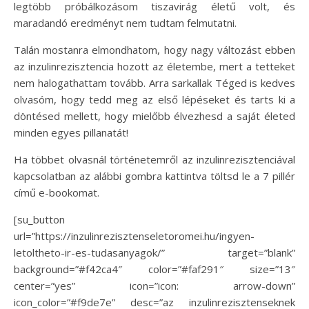
legtöbb próbálkozásom tiszavirág életű volt, és
maradandó eredményt nem tudtam felmutatni.
Talán mostanra elmondhatom, hogy nagy változást ebben
az inzulinrezisztencia hozott az életembe, mert a tetteket
nem halogathattam tovább. Arra sarkallak Téged is kedves
olvasóm, hogy tedd meg az első lépéseket és tarts ki a
döntésed mellett, hogy mielőbb élvezhesd a saját életed
minden egyes pillanatát!
Ha többet olvasnál történetemről az inzulinrezisztenciával
kapcsolatban az alábbi gombra kattintva töltsd le a 7 pillér
című e-bookomat.
[su_button
url=”https://inzulinrezisztenseletoromei.hu/ingyen-
letoltheto-ir-es-tudasanyagok/” target=”blank”
background=”#f42ca4″ color=”#faf291″ size=”13″
center=”yes” icon=”icon: arrow-down”
icon_color=”#f9de7e” desc=”az inzulinrezisztenseknek