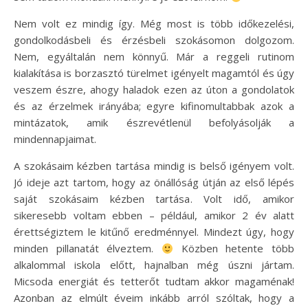
Nem volt ez mindig így. Még most is több időkezelési,
gondolkodásbeli és érzésbeli szokásomon dolgozom.
Nem, egyáltalán nem könnyű. Már a reggeli rutinom
kialakítása is borzasztó türelmet igényelt magamtól és úgy
veszem észre, ahogy haladok ezen az úton a gondolatok
és az érzelmek irányába; egyre kifinomultabbak azok a
mintázatok, amik észrevétlenül befolyásolják a
mindennapjaimat.
A szokásaim kézben tartása mindig is belső igényem volt.
Jó ideje azt tartom, hogy az önállóság útján az első lépés
saját szokásaim kézben tartása. Volt idő, amikor
sikeresebb voltam ebben – például, amikor 2 év alatt
érettségiztem le kitűnő eredménnyel. Mindezt úgy, hogy
minden pillanatát élveztem.
Közben hetente több
alkalommal iskola előtt, hajnalban még úszni jártam.
Micsoda energiát és tetterőt tudtam akkor magaménak!
Azonban az elmúlt éveim inkább arról szóltak, hogy a