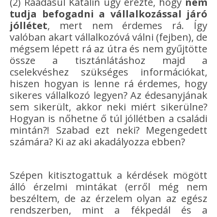
(2) Ráadásul Katalin úgy érezte, hogy
nem
tudja befogadni a vállalkozással járó
jóllétet
, mert nem érdemes rá. Így
valóban akart vállalkozóvá válni (fejben), de
mégsem lépett rá az útra és nem gyűjtötte
össze a tisztánlátáshoz majd a
cselekvéshez szükséges információkat,
hiszen hogyan is lenne rá érdemes, hogy
sikeres vállalkozó legyen? Az édesanyjának
sem sikerült, akkor neki miért sikerülne?
Hogyan is nőhetne ő túl jóllétben a családi
mintán?! Szabad ezt neki? Megengedett
számára? Ki az aki akadályozza ebben?
Szépen kitisztogattuk a kérdések mögött
álló érzelmi mintákat (erről még nem
beszéltem, de az érzelem olyan az egész
rendszerben, mint a fékpedál és a