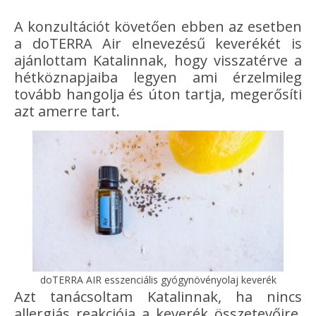
A konzultációt követően ebben az esetben
a doTERRA Air elnevezésű keverékét is
ajánlottam Katalinnak, hogy visszatérve a
hétköznapjaiba legyen ami érzelmileg
tovább hangolja és úton tartja, megerősíti
azt amerre tart.
doTERRA AIR esszenciális gyógynövényolaj keverék
Azt tanácsoltam Katalinnak, ha nincs
allergiás reakciója a keverék összetevőire,