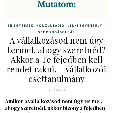
,
,
,
BEJEGYZÉSEK
KONZULTÁCIÓ
LELKI EGYENSÚLY
SZORONGÁSOLDÁS
A vállalkozásod nem úgy
termel, ahogy szeretnéd?
Akkor a Te fejedben kell
rendet rakni. – vállalkozói
esettanulmány
2022.06.01.
Amikor a vállalkozásod nem úgy termel,
ahogy szeretnéd, akkor bizony a fejedben