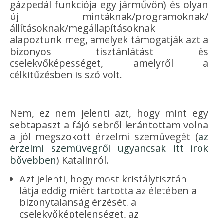
gázpedál funkciója egy járművön) és olyan
új mintáknak/programoknak/
állításoknak/megállapításoknak
alapoztunk meg, amelyek támogatják azt a
bizonyos tisztánlátást és
cselekvőképességet, amelyről a
célkitűzésben is szó volt.
Nem, ez nem jelenti azt, hogy mint egy
sebtapaszt a fájó sebről lerántottam volna
a jól megszokott érzelmi szemüvegét (
az
érzelmi szemüvegről ugyancsak itt írok
bővebben
) Katalinról.
Azt jelenti, hogy most kristálytisztán
látja eddig miért tartotta az életében a
bizonytalanság érzését, a
cselekvőképtelenséget, az