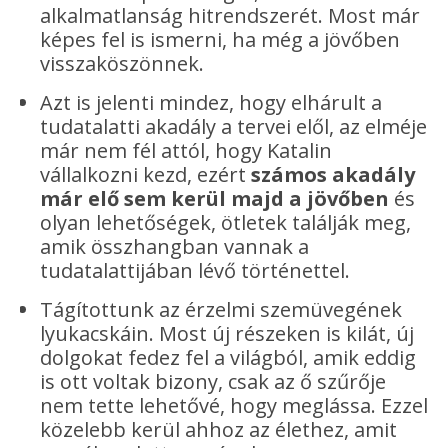
alkalmatlanság hitrendszerét. Most már
képes fel is ismerni, ha még a jövőben
visszaköszönnek.
Azt is jelenti mindez, hogy elhárult a
tudatalatti akadály a tervei elől, az elméje
már nem fél attól, hogy Katalin
vállalkozni kezd, ezért
számos akadály
már elő sem kerül majd a jövőben
és
olyan lehetőségek, ötletek találják meg,
amik összhangban vannak a
tudatalattijában lévő történettel.
Tágítottunk az érzelmi szemüvegének
lyukacskáin. Most új részeken is kilát, új
dolgokat fedez fel a világból, amik eddig
is ott voltak bizony, csak az ő szűrője
nem tette lehetővé, hogy meglássa. Ezzel
közelebb kerül ahhoz az élethez, amit