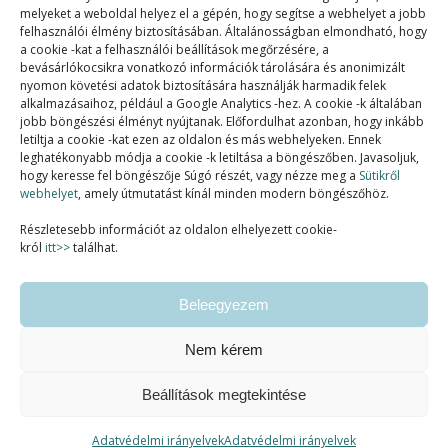
melyeket a weboldal helyez el a gépén, hogy segítse a webhelyet a jobb
felhasználói élmény biztosításában. Általánosságban elmondható, hogy
a cookie -kat a felhasználói beállítások megőrzésére, a
bevásárlókocsikra vonatkozó információk tárolására és anonimizált
nyomon követési adatok biztosítására használják harmadik felek
alkalmazásaihoz, például a Google Analytics -hez. A cookie -k általában
jobb böngészési élményt nyújtanak. Előfordulhat azonban, hogy inkább
letiltja a cookie -kat ezen az oldalon és más webhelyeken. Ennek
SZAKMAI TAGSÁGOK:
leghatékonyabb módja a cookie -k letiltása a böngészőben. Javasoljuk,
hogy keresse fel böngészője Súgó részét, vagy nézze meg a
Sütikről
webhelyet
, amely útmutatást kínál minden modern böngészőhöz.
Részletesebb információt az oldalon elhelyezett cookie-
król
itt>>
találhat.
Beleegyezem
Nem kérem
Beállítások megtekintése
Ashe a sablont készítette:
WP Royal
.
Adatvédelmi irányelvek
Adatvédelmi irányelvek