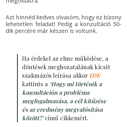
megoldásra.
Azt hinnéd kedves olvasóm, hogy ez bizony
lehetetlen feladat! Pedig a konzultáció 50-
dik percére már készen is voltunk.
Ha érdekel az elme működése, a
döntések meghozatalának kicsit
szakmázós leírása akkor
IDE
kattints a
‘Hogy mi történik a
konzultáción a probléma
megfogalmazása, a cél kitűzése
és az eredmény megvalósítása
között?’
című cikkemért.