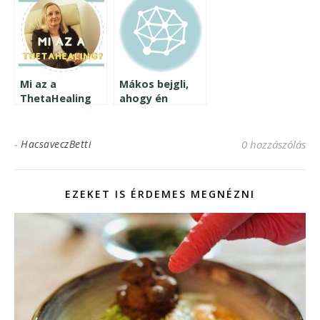
megfogalmazása,
a cél kitűzése
és az eredmény
megvalósítása
között?
Mi az a
Mákos bejgli,
ThetaHealing
ahogy én
filozófia és
szeretem<3
módszer?
-
HacsaveczBetti
0 hozzászólás
EZEKET IS ÉRDEMES MEGNÉZNI