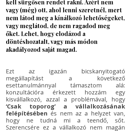
kell sürgősen rendet rakni. Azért nem
vagy (még) ott, ahol lenni szeretnél, mert
nem látod meg a kínálkozó lehetőségeket,
vagy meglátod, de nem ragadod meg
őket. Lehet, hogy elodázod a
döntéshozatalt, vagy más módon
akadályozod saját magad.
Ezt az igazán bicskanyitogató
megállapítást a következő
esettanulmánnyal támasztom alá:
konzultációra érkezett hozzám egy
kisvállalkozó, azzal a problémával, hogy
‘Csak toporog’ a vállalkozásának
felépítésében
és nem az a helyzet van,
hogy ne tudná mi a teendő, sőt.
Szerencsére ez a vállalkozó nem magán