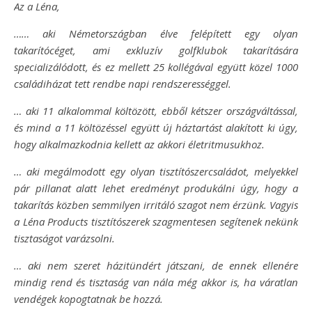
Az a Léna,
…… aki Németországban élve felépített egy olyan
takarítócéget, ami exkluzív golfklubok takarítására
specializálódott, és ez mellett 25 kollégával együtt közel 1000
családiházat tett rendbe napi rendszerességgel.
… aki 11 alkalommal költözött, ebből kétszer országváltással,
és mind a 11 költözéssel együtt új háztartást alakított ki úgy,
hogy alkalmazkodnia kellett az akkori életritmusukhoz.
… aki megálmodott egy olyan tisztítószercsaládot, melyekkel
pár pillanat alatt lehet eredményt produkálni úgy, hogy a
takarítás közben semmilyen irritáló szagot nem érzünk. Vagyis
a Léna Products tisztítószerek szagmentesen segítenek nekünk
tisztaságot varázsolni.
… aki nem szeret házitündért játszani, de ennek ellenére
mindig rend és tisztaság van nála még akkor is, ha váratlan
vendégek kopogtatnak be hozzá.