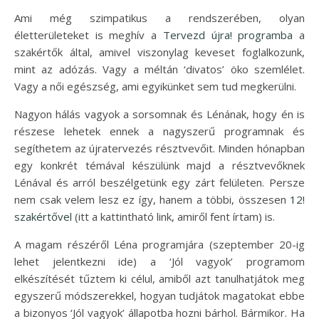
Ami még szimpatikus a rendszerében, olyan
életterületeket is meghív a
Tervezd újra! programba
a
szakértők által, amivel viszonylag keveset foglalkozunk,
mint az adózás. Vagy a méltán ‘divatos’ öko szemlélet.
Vagy a női egészség, ami egyikünket sem tud megkerülni.
Nagyon hálás vagyok a sorsomnak és Lénának, hogy én is
részese lehetek ennek a nagyszerű programnak és
segíthetem az újratervezés résztvevőit. Minden hónapban
egy konkrét témával készülünk majd a résztvevőknek
Lénával és arról beszélgetünk egy zárt felületen. Persze
nem csak velem lesz ez így, hanem a többi, összesen
12!
szakértővel
(itt a kattintható link, amiről fent írtam) is.
A magam részéről Léna programjára (szeptember 20-ig
lehet jelentkezni ide) a ‘Jól vagyok’ programom
elkészítését tűztem ki célul, amiből azt tanulhatjátok meg
egyszerű módszerekkel, hogyan tudjátok magatokat ebbe
a bizonyos ‘Jól vagyok’ állapotba hozni bárhol. Bármikor. Ha