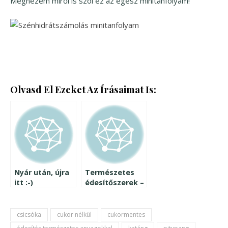
Megnézem miről is szól ez az egész minitanfolyam!
Olvasd El Ezeket Az Írásaimat Is:
Nyár után, újra
Természetes
itt :-)
édesítőszerek –
ajándékkal
Az inulin
készültem
csicsóka
cukor nélkül
cukormentes