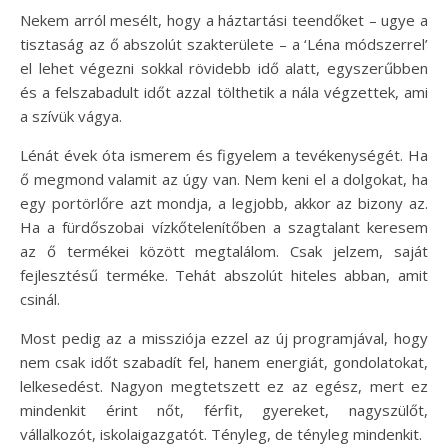
Nekem arról mesélt, hogy a háztartási teendőket – ugye a
tisztaság az ő abszolút szakterülete – a ‘Léna módszerrel’
el lehet végezni sokkal rövidebb idő alatt, egyszerűbben
és a felszabadult időt azzal tölthetik a nála végzettek, ami
a szívük vágya.
Lénát évek óta ismerem és figyelem a tevékenységét. Ha
ő megmond valamit az úgy van. Nem keni el a dolgokat, ha
egy portörlőre azt mondja, a legjobb, akkor az bizony az.
Ha a fürdőszobai vízkőtelenítőben a szagtalant keresem
az ő termékei között megtalálom. Csak jelzem, saját
fejlesztésű terméke. Tehát abszolút hiteles abban, amit
csinál.
Most pedig az a missziója ezzel az új programjával, hogy
nem csak időt szabadít fel, hanem energiát, gondolatokat,
lelkesedést. Nagyon megtetszett ez az egész, mert ez
mindenkit érint nőt, férfit, gyereket, nagyszülőt,
vállalkozót, iskolaigazgatót. Tényleg, de tényleg mindenkit.