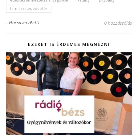
édesítés természetes anyagokkal
katáng
pitypang
természetes édesítők
-
HacsaveczBetti
0 hozzászólás
EZEKET IS ÉRDEMES MEGNÉZNI