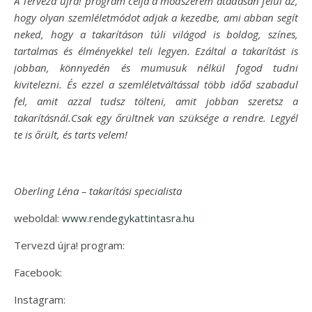
A Tervezd újra! program célja a módszerem átadásán felül az,
hogy olyan szemléletmódot adjak a kezedbe, ami abban segít
neked, hogy a takarításon túli világod is boldog, színes,
tartalmas és élményekkel teli legyen. Ezáltal a takarítást is
jobban, könnyedén és mumusuk nélkül fogod tudni
kivitelezni. És ezzel a szemléletváltással több időd szabadul
fel, amit azzal tudsz tölteni, amit jobban szeretsz a
takarításnál.Csak egy őrültnek van szüksége a rendre. Legyél
te is őrült, és tarts velem!
Oberling Léna – takarítási specialista
weboldal:
www.rendegykattintasra.hu
Tervezd újra! program:
Facebook:
Instagram: