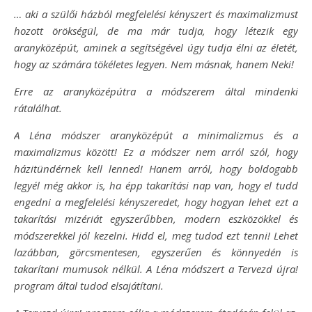
… aki a szülői házból megfelelési kényszert és maximalizmust
hozott örökségül, de ma már tudja, hogy létezik egy
aranyközépút, aminek a segítségével úgy tudja élni az életét,
hogy az számára tökéletes legyen. Nem másnak, hanem Neki!
Erre az aranyközépútra a módszerem által mindenki
rátalálhat.
A Léna módszer aranyközépút a minimalizmus és a
maximalizmus között! Ez a módszer nem arról szól, hogy
házitündérnek kell lenned! Hanem arról, hogy boldogabb
legyél még akkor is, ha épp takarítási nap van, hogy el tudd
engedni a megfelelési kényszeredet, hogy hogyan lehet ezt a
takarítási mizériát egyszerűbben, modern eszközökkel és
módszerekkel jól kezelni. Hidd el, meg tudod ezt tenni! Lehet
lazábban, görcsmentesen, egyszerűen és könnyedén is
takarítani mumusok nélkül. A Léna módszert a Tervezd újra!
program által tudod elsajátítani.