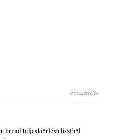
0 hozzászólás
n bread teljeskiőrlésű lisztből