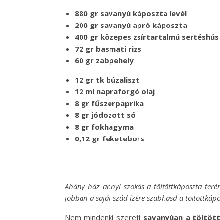
880 gr savanyú káposzta levél
200 gr savanyú apró káposzta
400 gr közepes zsírtartalmú sertéshús
72 gr basmati rizs
60 gr zabpehely
12 gr tk búzaliszt
12 ml napraforgó olaj
8 gr fűszerpaprika
8 gr jódozott só
8 gr fokhagyma
0,12 gr feketebors
Ahány ház annyi szokás a töltöttkáposzta ter
jobban a saját szád ízére szabhasd a töltöttkáp
Nem mindenki szereti
savanyúan a töltöt