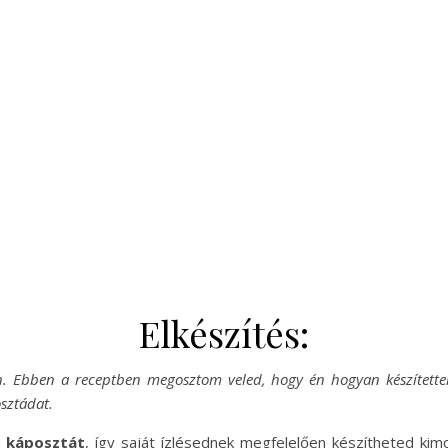
Elkészítés:
én. Ebben a receptben megosztom veled, hogy én hogyan készítette
osztádat.
t káposztát
, így saját ízlésednek megfelelően készítheted kim