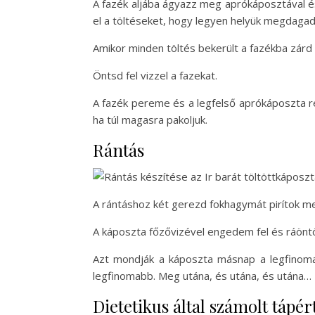
A fazék aljába ágyazz meg aprókáposztával és
el a töltéseket, hogy legyen helyük megdagad
Amikor minden töltés bekerült a fazékba zárd 
Öntsd fel vizzel a fazekat.
A fazék pereme és a legfelső aprókáposzta rét
ha túl magasra pakoljuk.
Rántás
A rántáshoz két gerezd fokhagymát pirítok meg
A káposzta főzővizével engedem fel és ráöntö
Azt mondják a káposzta másnap a legfinoma
legfinomabb. Meg utána, és utána, és utána…
Dietetikus által számolt tápér