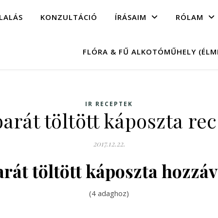
LALÁS
KONZULTÁCIÓ
ÍRÁSAIM
RÓLAM
FLÓRA & FŰ ALKOTÓMŰHELY (ÉL
IR RECEPTEK
barát töltött káposzta re
2017.12.22.
arát töltött káposzta hozzá
(4 adaghoz)