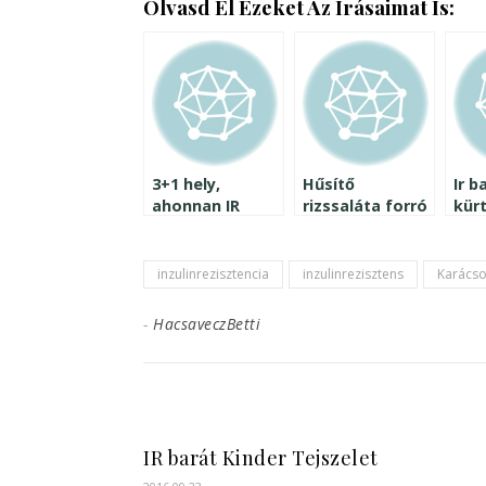
Olvasd El Ezeket Az Írásaimat Is:
3+1 hely,
Hűsítő
Ir b
ahonnan IR
rizssaláta forró
kür
barát sütiket
nyári napokra
nyo
rendelhetsz
mer
karácsonyra
fel.
inzulinrezisztencia
inzulinrezisztens
Karács
-
HacsaveczBetti
IR barát Kinder Tejszelet