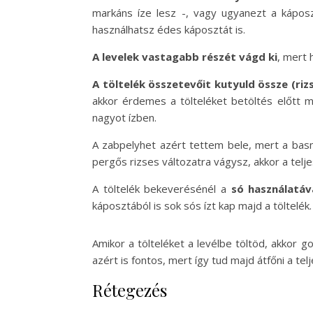
markáns íze lesz -, vagy ugyanezt a kápos
használhatsz édes káposztát is.
A levelek vastagabb részét vágd ki
, mert 
A töltelék összetevőit kutyuld össze (ri
akkor érdemes a tölteléket betöltés előtt m
nagyot ízben.
A zabpelyhet azért tettem bele, mert a basm
pergős rizses változatra vágysz, akkor a telj
A töltelék bekeverésénél a
só használatáv
káposztából is sok sós ízt kap majd a töltelék.
Amikor a tölteléket a levélbe töltöd, akkor g
azért is fontos, mert így tud majd átfőni a te
Rétegezés