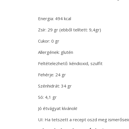
Energia: 494 kcal
Zsír: 29 gr (ebből telített: 9,4gr)
Cukor: 0 gr
Allergének: glutén
Feltételezhető: kéndioxid, szulfit
Fehérje: 24 gr
Szénhidrát: 34 gr
Só: 4,1 gr
Jó étvágyat kívánok!
UI: Ha tetszett a recept oszd meg ismerőseid