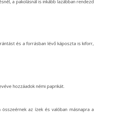
snél, a pakolásnál is inkább lazábban rendezd
ántást és a forrásban lévő káposzta is kiforr,
 levéve hozzáadok némi paprikát.
n összeérnek az ízek és valóban másnapra a