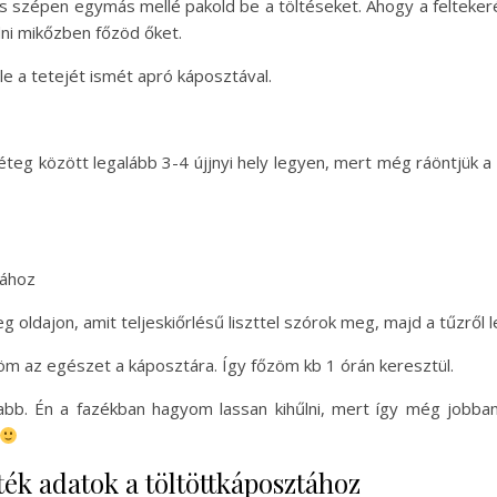
 szépen egymás mellé pakold be a töltéseket. Ahogy a feltekeré
ni mikőzben főzöd őket.
le a tetejét ismét apró káposztával.
eg között legalább 3-4 újjnyi hely legyen, mert még ráöntjük a r
 oldajon, amit teljeskiőrlésű liszttel szórok meg, majd a tűzről
m az egészet a káposztára. Így főzöm kb 1 órán keresztül.
bb. Én a fazékban hagyom lassan kihűlni, mert így még jobba
ték adatok a töltöttkáposztához