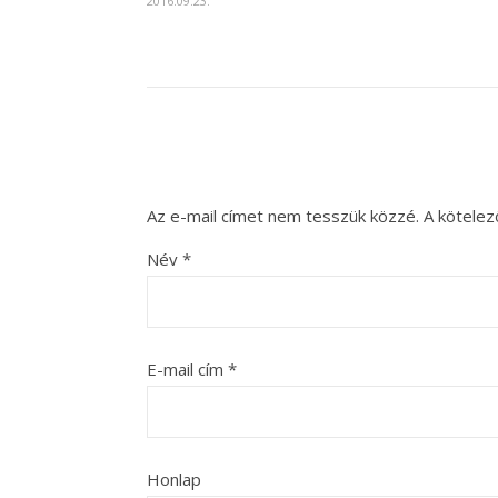
2016.09.23.
Az e-mail címet nem tesszük közzé.
A kötele
Név
*
E-mail cím
*
Honlap