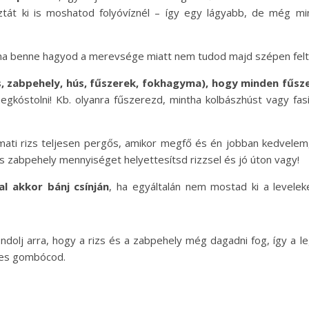
ztát ki is moshatod folyóvíznél – így egy lágyabb, de még mi
ha benne hagyod a merevsége miatt nem tudod majd szépen felte
zs, zabpehely, hús, fűszerek, fokhagyma), hogy minden fűsz
egkóstolni! Kb. olyanra fűszerezd, mintha kolbászhúst vagy fa
ati rizs teljesen pergős, amikor megfő és én jobban kedvelem,
es zabpehely mennyiséget helyettesítsd rizzsel és jó úton vagy!
al akkor bánj csínján
, ha egyáltalán nem mostad ki a levelek
ondolj arra, hogy a rizs és a zabpehely még dagadni fog, így a l
ljes gombócod.