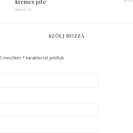
2018.
krémes pite
2019.01.17.
SZÓLJ HOZZÁ
ző mezőket
*
karakterrel jelöltük