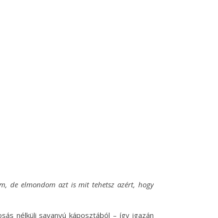
m, de elmondom azt is mit tehetsz azért, hogy
osás nélküli savanyú káposztából – így igazán