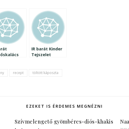
arát
IR barát Kinder
tőskalács
Tejszelet
mában 2. –
t nem adom
ony
recept
töltött káposzta
EZEKET IS ÉRDEMES MEGNÉZNI
Szívmelengető gyömbéres-diós-khakis
Naa