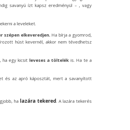
ndig savanyú ízt kapsz eredményül – , vagy
kerni a leveleket.
er szépen elkeveredjen.
Ha bírja a gyomrod,
sírozott húst kevernél, akkor nem tévedhetsz
 ha egy kicsit
leveses a töltelék
is. Ha te a
et és az apró káposztát, mert a savanyított
lazára tekered
egjobb, ha
. A lazára tekerés