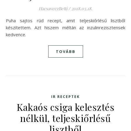
HacsaveczBetti
/
2018.03.18.
Puha sajtos rúd recept, amit teljeskiőrlésű lisztből
készítettem. Azt hiszem méltán az inzulinrezisztensek
kedvence.
TOVÁBB
IR RECEPTEK
Kakaós csiga kelesztés
nélkül, teljeskiőrlésű
lisztből