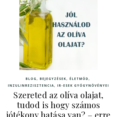
,
,
,
BLOG
BEJEGYZÉSEK
ÉLETMÓD
,
INZULINREZISZTENCIA
IR-ESEK GYÓGYNÖVÉNYEI
Szereted az olíva olajat,
tudod is hogy számos
jótékony hatása van? – erre