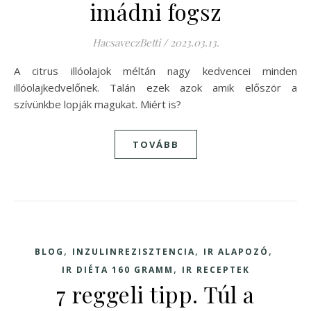
imádni fogsz
HacsaveczBetti
/
2023.03.13.
A citrus illóolajok méltán nagy kedvencei minden
illóolajkedvelőnek. Talán ezek azok amik először a
szívünkbe lopják magukat. Miért is?
TOVÁBB
,
,
,
BLOG
INZULINREZISZTENCIA
IR ALAPOZÓ
,
IR DIÉTA 160 GRAMM
IR RECEPTEK
7 reggeli tipp. Túl a