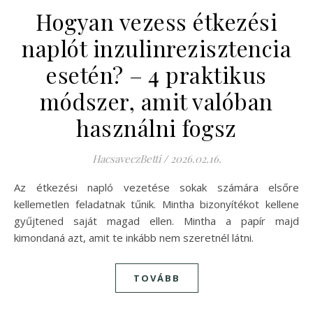
Hogyan vezess étkezési
naplót inzulinrezisztencia
esetén? – 4 praktikus
módszer, amit valóban
használni fogsz
HacsaveczBetti
/
2026.02.16.
Az étkezési napló vezetése sokak számára elsőre
kellemetlen feladatnak tűnik. Mintha bizonyítékot kellene
gyűjtened saját magad ellen. Mintha a papír majd
kimondaná azt, amit te inkább nem szeretnél látni.
TOVÁBB