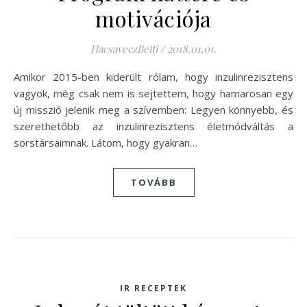
motivációja
HacsaveczBetti
/
2018.01.01.
Amikor 2015-ben kiderült rólam, hogy inzulinrezisztens
vagyok, még csak nem is sejtettem, hogy hamarosan egy
új misszió jelenik meg a szívemben: Legyen könnyebb, és
szerethetőbb az inzulinrezisztens életmódváltás a
sorstársaimnak. Látom, hogy gyakran…
TOVÁBB
IR RECEPTEK