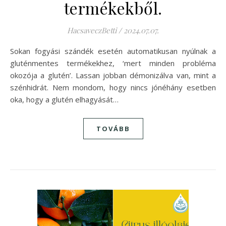
termékekből.
HacsaveczBetti
/
2024.07.07.
Sokan fogyási szándék esetén automatikusan nyúlnak a
gluténmentes termékekhez, ‘mert minden probléma
okozója a glutén’. Lassan jobban démonizálva van, mint a
szénhidrát. Nem mondom, hogy nincs jónéhány esetben
oka, hogy a glutén elhagyását…
TOVÁBB