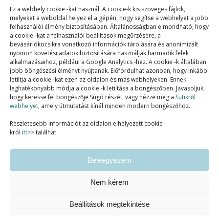
Ez a webhely cookie -kat használ. A cookie-k kis szöveges fájlok,
melyeket a weboldal helyez el a gépén, hogy segítse a webhelyet a jobb
felhasználói élmény biztosításában. Általánosságban elmondható, hogy
a cookie -kat a felhasználói beállítások megőrzésére, a
bevásárlókocsikra vonatkozó információk tárolására és anonimizált
nyomon követési adatok biztosítására használják harmadik felek
alkalmazásaihoz, például a Google Analytics -hez. A cookie -k általában
jobb böngészési élményt nyújtanak. Előfordulhat azonban, hogy inkább
letiltja a cookie -kat ezen az oldalon és más webhelyeken. Ennek
SZAKMAI TAGSÁGOK:
leghatékonyabb módja a cookie -k letiltása a böngészőben. Javasoljuk,
hogy keresse fel böngészője Súgó részét, vagy nézze meg a
Sütikről
webhelyet
, amely útmutatást kínál minden modern böngészőhöz.
Részletesebb információt az oldalon elhelyezett cookie-
król
itt>>
találhat.
Beleegyezem
Nem kérem
Beállítások megtekintése