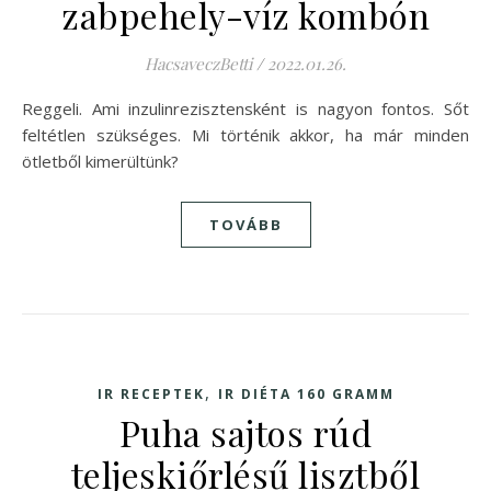
zabpehely-víz kombón
HacsaveczBetti
/
2022.01.26.
Reggeli. Ami inzulinrezisztensként is nagyon fontos. Sőt
feltétlen szükséges. Mi történik akkor, ha már minden
ötletből kimerültünk?
TOVÁBB
,
IR RECEPTEK
IR DIÉTA 160 GRAMM
Puha sajtos rúd
teljeskiőrlésű lisztből