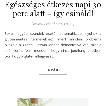
Egészséges étkezés napi 30
perc alatt – így csináld!
HacsaveczBetti
/
2025.04.04.
Sokan fogyási szándék esetén automatikusan nyúlnak a
gluténmentes termékekhez, ‘mert minden probléma
okozója a glutén’. Lassan jobban démonizálva van, mint a
szénhidrát. Nem mondom, hogy nincs jónéhány esetben
oka, hogy a glutén elhagyását…
TOVÁBB