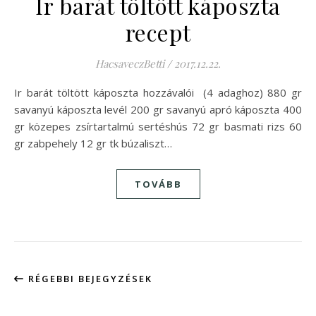
Ir barát töltött káposzta
recept
HacsaveczBetti
/
2017.12.22.
Ir barát töltött káposzta hozzávalói (4 adaghoz) 880 gr
savanyú káposzta levél 200 gr savanyú apró káposzta 400
gr közepes zsírtartalmú sertéshús 72 gr basmati rizs 60
gr zabpehely 12 gr tk búzaliszt…
TOVÁBB
RÉGEBBI BEJEGYZÉSEK