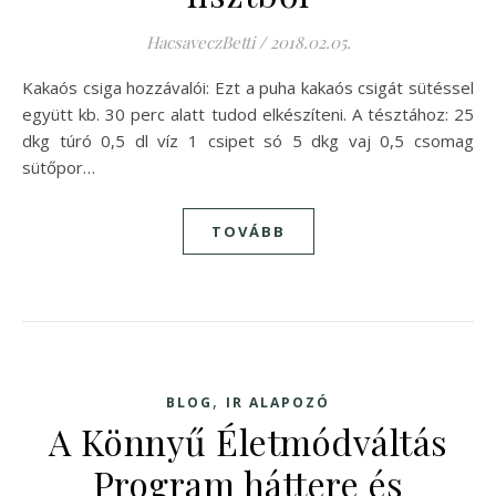
HacsaveczBetti
/
2018.02.05.
Kakaós csiga hozzávalói: Ezt a puha kakaós csigát sütéssel
együtt kb. 30 perc alatt tudod elkészíteni. A tésztához: 25
dkg túró 0,5 dl víz 1 csipet só 5 dkg vaj 0,5 csomag
sütőpor…
TOVÁBB
,
BLOG
IR ALAPOZÓ
A Könnyű Életmódváltás
Program háttere és