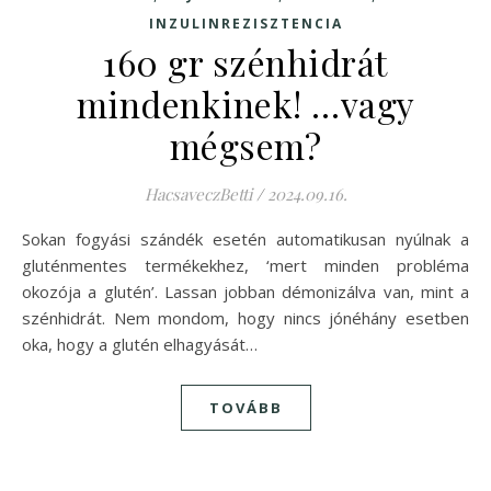
INZULINREZISZTENCIA
160 gr szénhidrát
mindenkinek! …vagy
mégsem?
HacsaveczBetti
/
2024.09.16.
Sokan fogyási szándék esetén automatikusan nyúlnak a
gluténmentes termékekhez, ‘mert minden probléma
okozója a glutén’. Lassan jobban démonizálva van, mint a
szénhidrát. Nem mondom, hogy nincs jónéhány esetben
oka, hogy a glutén elhagyását…
TOVÁBB