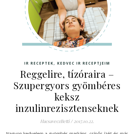
,
IR RECEPTEK
KEDVEC IR RECEPTJEIM
Reggelire, tízóraira –
Szupergyors gyömbéres
keksz
inzulinrezisztenseknek
HacsaveczBetti
/
2017.10.22.
Nagyon kedvelem a gyömbér markáns, csípős ízét és már