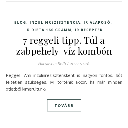
,
,
,
BLOG
INZULINREZISZTENCIA
IR ALAPOZÓ
,
IR DIÉTA 160 GRAMM
IR RECEPTEK
7 reggeli tipp. Túl a
zabpehely-víz kombón
HacsaveczBetti
/
2022.01.26.
Reggeli. Ami inzulinrezisztensként is nagyon fontos. Sőt
feltétlen szükséges. Mi történik akkor, ha már minden
ötletből kimerültünk?
TOVÁBB