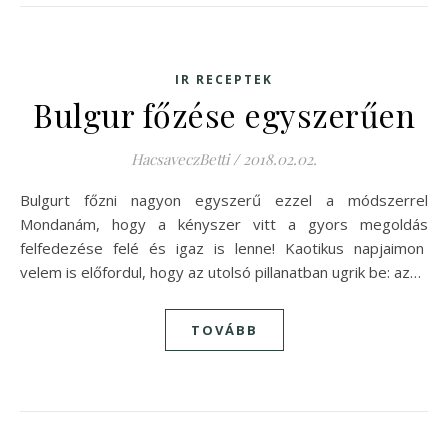
IR RECEPTEK
Bulgur főzése egyszerűen
HacsaveczBetti
/
2018.02.02.
Bulgurt főzni nagyon egyszerű ezzel a módszerrel
Mondanám, hogy a kényszer vitt a gyors megoldás
felfedezése felé és igaz is lenne! Kaotikus napjaimon
velem is előfordul, hogy az utolsó pillanatban ugrik be: az…
TOVÁBB