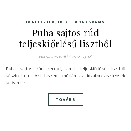
,
IR RECEPTEK
IR DIÉTA 160 GRAMM
Puha sajtos rúd
teljeskiőrlésű lisztből
HacsaveczBetti
/
2018.03.18.
Puha sajtos rúd recept, amit teljeskiőrlésű lisztből
készítettem. Azt hiszem méltán az inzulinrezisztensek
kedvence.
TOVÁBB