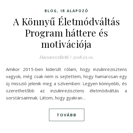
,
BLOG
IR ALAPOZÓ
A Könnyű Életmódváltás
Program háttere és
motivációja
HacsaveczBetti
/
2018.01.01.
Amikor 2015-ben kiderült rólam, hogy inzulinrezisztens
vagyok, még csak nem is sejtettem, hogy hamarosan egy
új misszió jelenik meg a szívemben: Legyen könnyebb, és
szerethetőbb az inzulinrezisztens életmódváltás a
sorstársaimnak. Látom, hogy gyakran…
TOVÁBB