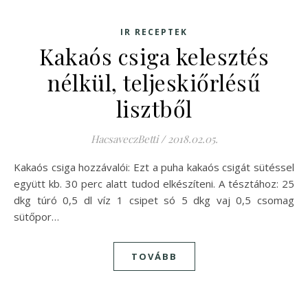
IR RECEPTEK
Kakaós csiga kelesztés
nélkül, teljeskiőrlésű
lisztből
HacsaveczBetti
/
2018.02.05.
Kakaós csiga hozzávalói: Ezt a puha kakaós csigát sütéssel
együtt kb. 30 perc alatt tudod elkészíteni. A tésztához: 25
dkg túró 0,5 dl víz 1 csipet só 5 dkg vaj 0,5 csomag
sütőpor…
TOVÁBB